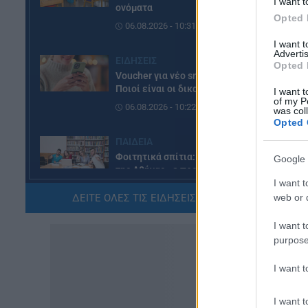
I want t
ονόματα
Opted 
06.08.2026 - 10:31
I want 
Advertis
ΕΙΔΗΣΕΙΣ
Opted 
Voucher για νέο smartphone –
Ποιοί είναι οι δικαιούχοι
I want t
of my P
06.08.2026 - 10:22
was col
Opted 
ΠΑΙΔΕΙΑ
Φοιτητικά σπίτια: Οι περιοχές
Google 
της Αθήνας με προσιτά ενοίκια
– Οι λύσεις που βρίσκουν οι
I want t
φοιτητές
ΔΕΙΤΕ ΟΛΕΣ ΤΙΣ ΕΙΔΗΣΕΙΣ ΕΔΩ »
web or d
06.08.2026 - 09:44
I want t
purpose
ΠΑΙΔΕΙΑ
Σχολεία: Νέα σχολική αργία –
I want 
Πότε καθιερώνεται
06.08.2026 - 09:02
I want t