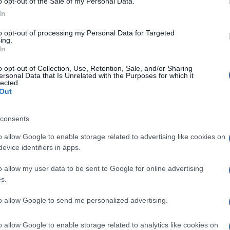
o opt-out of the Sale of my Personal Data.
υπουργός ΠΕΝ Κωσ
In
εκσυγχρονισμό τη
to opt-out of processing my Personal Data for Targeted
τίθεται σε δημόσι
ing.
01/08/2020 - 10:
Ευρωπαϊκής Ελλάδ
In
την παρουσίασή […
o opt-out of Collection, Use, Retention, Sale, and/or Sharing
ersonal Data that Is Unrelated with the Purposes for which it
lected.
Out
consents
o allow Google to enable storage related to advertising like cookies on
evice identifiers in apps.
o allow my user data to be sent to Google for online advertising
s.
to allow Google to send me personalized advertising.
o allow Google to enable storage related to analytics like cookies on