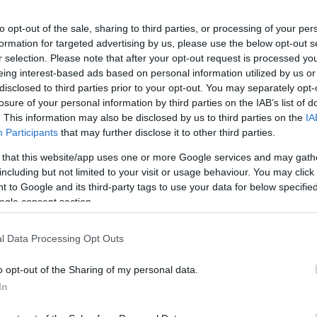
to opt-out of the sale, sharing to third parties, or processing of your per
formation for targeted advertising by us, please use the below opt-out s
Νομοσχέδιο για
r selection. Please note that after your opt-out request is processed y
οικοδομικές ά
eing interest-based ads based on personal information utilized by us or
Κατατίθεται σήμε
disclosed to third parties prior to your opt-out. You may separately opt-
losure of your personal information by third parties on the IAB’s list of
νομοσχέδιο του υ
. This information may also be disclosed by us to third parties on the
IA
εκσυγχρονισμό τη
Participants
that may further disclose it to other third parties.
νομοσχέδιο προβλ
οικοδομικές άδειε
 that this website/app uses one or more Google services and may gath
24/11/2020 - 19:
χωροταξικό Να π
including but not limited to your visit or usage behaviour. You may click 
 to Google and its third-party tags to use your data for below specifi
περιορίζει την εκ
ogle consent section.
l Data Processing Opt Outs
o opt-out of the Sharing of my personal data.
Τι αλλαγές έρ
In
Ως μία μεγάλη με
προστασία της ιδ