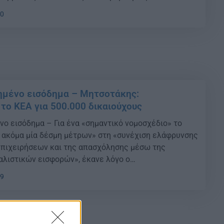
ιμοποιήσουν την ηλεκτρονική εφαρμογή GIS-based
40
ν οποία βρίσκουν στον σύνδεσμο
o.gis.minedu.gov.gr, καθώς επιταχύνει τη διαδικασία
νομής […]
ημένο εισόδημα – Μητσοτάκης:
 το ΚΕΑ για 500.000 δικαιούχους
νο εισόδημα – Για ένα «σημαντικό νομοσχέδιο» το
 ακόμα μία δέσμη μέτρων» στη «συνέχιση ελάφρυνσης
επιχειρήσεων και της απασχόλησης μέσω της
λιστικών εισφορών», έκανε λόγο ο
ριάκος Μητσοτάκης, ξεκινώντας την ομιλία του στη
39
ηση του νομοσχεδίου του υπουργείου Εργασίας
ς των εργαζομένων και ευάλωτων κοινωνικών
οασφαλιστικές ρυθμίσεις […]