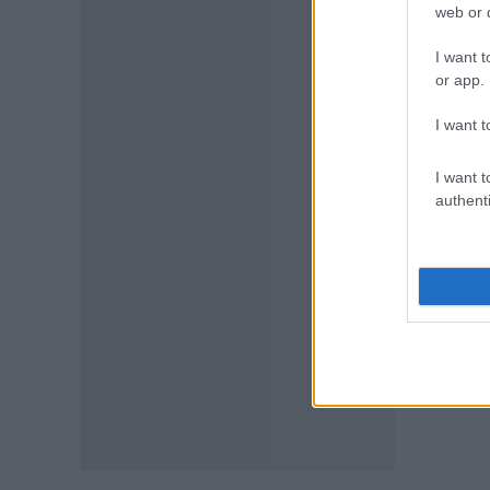
web or d
ΕΙΔΗΣΕΙΣ
I want t
Συντάξεις Σεπτεμβρίου 2026:
Οι οριστικές ημερομηνίες
or app.
πληρωμής για όλα τα Ταμεία
I want t
06.08.2026 - 08:10
I want t
ΕΙΔΗΣΕΙΣ
authenti
Έκτακτο επίδομα παιδιού 150
ευρώ: Πότε έρχεται ο
δεύτερος κύκλος πληρωμών
05.08.2026 - 20:13
ΕΙΔΗΣΕΙΣ
Ελαιόλαδο: Έρχονται νέες
αυξήσεις στις τιμές
05.08.2026 - 19:06
ΕΙΔΗΣΕΙΣ
«Ανακαίνιση Κατοικίας»: Η