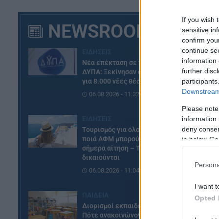
If you wish 
NEWSROOM
sensitive in
confirm you
continue se
ΕΙΔΗΣΕΙΣ
information 
Νέα επέκταση σε πρόγραμμα
further disc
ΔΥΠΑ: Ξεκίνησαν οι αιτήσεις
για 8.000 νέες θέσεις εργασίας
participants
Downstream 
06.08.2026 - 11:32
Please note
ΕΙΔΗΣΕΙΣ
information 
deny consent
Τουρισμός για όλους: Δείτε
ποιά ΑΦΜ μπορούν να κάνουν
in below Go
σήμερα αίτηση – Τα ποσά που
δικαιούνται
Persona
06.08.2026 - 11:04
I want t
ΠΑΙΔΕΙΑ
Opted 
Διορισμοί εκπαιδευτικών:
Πότε ανακοινώνονται τα