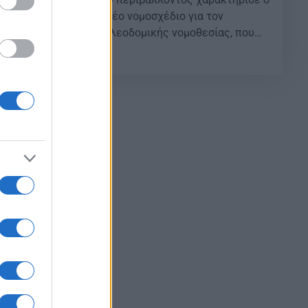
τής Χατζηδάκης το νέο νομοσχέδιο για τον
ς χωροταξικής και πολεοδομικής νομοθεσίας, που
α διαβούλευση. «Το νομοσχέδιο είναι υπέρ μίας
30
ας», ανέφερε χαρακτηριστικά ο υπουργός. {ad} Κατά
]