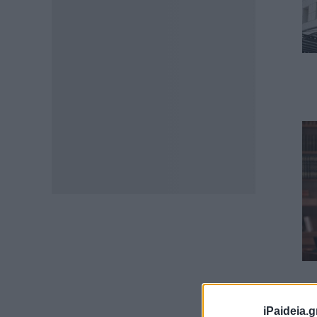
iPaideia.g