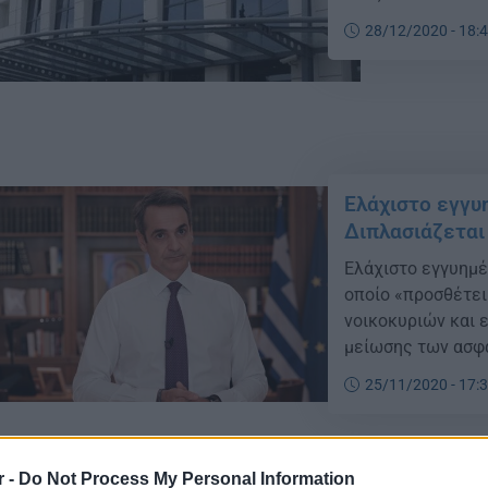
δύνανται να χρησ
28/12/2020 - 18:
«Χωροταξικό», τη
https://xorotaksik
χωροταξικής κατα
Ελάχιστο εγγυ
Διπλασιάζεται
Ελάχιστο εγγυημέ
οποίο «προσθέτει
νοικοκυριών και 
μείωσης των ασφα
πρωθυπουργός, Κυ
25/11/2020 - 17:
Βουλή, στη συζήτ
«Μέτρα ενίσχυση
ομάδων, κοινωνικ
r -
Do Not Process My Personal Information