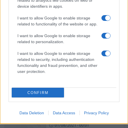
related to analytics like cookies on web or
device identifiers in apps.
I want to allow Google to enable storage
Γιορτή σήμερα 2/9 – Εορτολόγιο:
related to functionality of the website or app.
Ποιοί γιορτάζουν σήμερα 2
Σεπτεμβρίου
I want to allow Google to enable storage
02/09/2021 - 00:25
related to personalization.
I want to allow Google to enable storage
related to security, including authentication
Γιορτή σήμερα 19/8 – Εορτολόγιο:
functionality and fraud prevention, and other
Ποιοί γιορτάζουν σήμερα 19
user protection.
Αυγούστου
19/08/2021 - 00:01
CONFIRM
Γιορτή σήμερα 01/8 – Εορτολόγιο:
Ποιοί γιορτάζουν σήμερα 1
Data Deletion
Data Access
Privacy Policy
Αυγούστου
01/08/2021 - 00:01