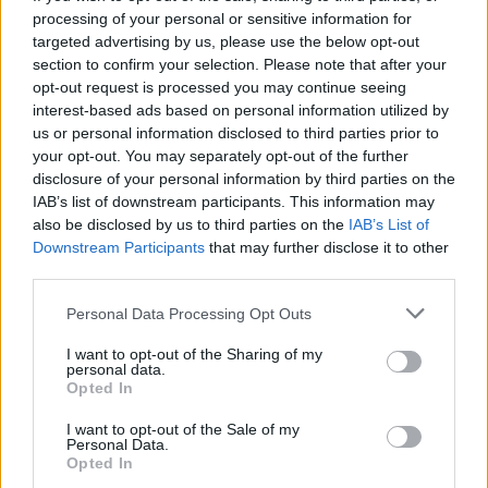
17/09/2021 - 09:11
processing of your personal or sensitive information for
targeted advertising by us, please use the below opt-out
section to confirm your selection. Please note that after your
Γιορτή σήμερα 17/9 – Εορτολόγιο:
opt-out request is processed you may continue seeing
Ποιοί γιορτάζουν σήμερα 17
interest-based ads based on personal information utilized by
Σεπτεμβρίου
us or personal information disclosed to third parties prior to
your opt-out. You may separately opt-out of the further
17/09/2021 - 00:01
disclosure of your personal information by third parties on the
IAB’s list of downstream participants. This information may
also be disclosed by us to third parties on the
IAB’s List of
Downstream Participants
Γιορτή σήμερα 16/9 – Εορτολόγιο:
that may further disclose it to other
third parties.
Ποιοί γιορτάζουν σήμερα 16
Σεπτεμβρίου
Please note that this website/app uses one or more Google
Personal Data Processing Opt Outs
16/09/2021 - 00:01
services and may gather and store information including but
not limited to your visit or usage behaviour. You may click to
I want to opt-out of the Sharing of my
personal data.
grant or deny consent to Google and its third-party tags to
Opted In
use your data for below specified purposes in below Google
Γιορτή σήμερα 14/9 – Εορτολόγιο:
consent section.
I want to opt-out of the Sale of my
Ποιοί γιορτάζουν σήμερα 14
Personal Data.
Σεπτεμβρίου
Opted In
14/09/2021 - 00:01