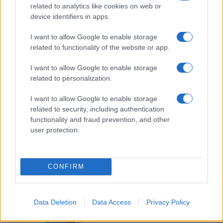
Αναλυτικός οδηγός
related to analytics like cookies on web or
device identifiers in apps.
10/11/2023 - 16:46
I want to allow Google to enable storage
related to functionality of the website or app.
Πιερρακάκης: Τι ανακοίνωσε για
τις Πανελλήνιες
I want to allow Google to enable storage
related to personalization.
30/10/2023 - 06:05
I want to allow Google to enable storage
related to security, including authentication
functionality and fraud prevention, and other
Σχολεία – Ψηφιακό φροντιστήριο:
user protection.
Έτσι θα λειτουργήσει
25/10/2023 - 12:22
CONFIRM
Σχολεία: Ξεκίνησαν οι αιτήσεις
εκπαιδευτικών για την
Data Deletion
Data Access
Privacy Policy
ενισχυτική διδασκαλία
11/11/2022 - 14:07