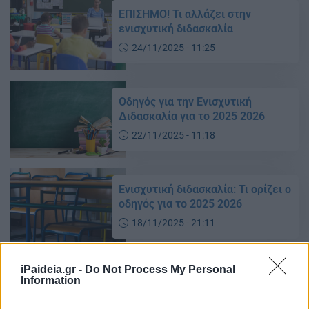
ΕΠΙΣΗΜΟ! Τι αλλάζει στην
ενισχυτική διδασκαλία
24/11/2025 - 11:25
Οδηγός για την Ενισχυτική
Διδασκαλία για το 2025 2026
22/11/2025 - 11:18
Ενισχυτική διδασκαλία: Τι ορίζει ο
οδηγός για το 2025 2026
18/11/2025 - 21:11
iPaideia.gr -
Do Not Process My Personal
Σχολεία – ΟΠΣΥΔ: Ξεκίνησαν οι
Information
αιτήσεις για την ενισχυτική
διδασκαλία ειδικών μαθημάτων