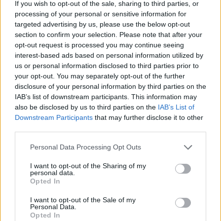
If you wish to opt-out of the sale, sharing to third parties, or
20/12/2024 - 08:11
processing of your personal or sensitive information for
targeted advertising by us, please use the below opt-out
section to confirm your selection. Please note that after your
opt-out request is processed you may continue seeing
Σχολεία – Ενισχυτική διδασκαλία:
interest-based ads based on personal information utilized by
Τι ορίζει η ΝΕΑ εγκύκλιος 2024
us or personal information disclosed to third parties prior to
2025
your opt-out. You may separately opt-out of the further
20/11/2024 - 11:57
disclosure of your personal information by third parties on the
IAB’s list of downstream participants. This information may
also be disclosed by us to third parties on the
IAB’s List of
Downstream Participants
that may further disclose it to other
Πανελλήνιες 2024: Τι πρέπει να
third parties.
ξέρετε για το δωρεάν
«φροντιστήριο» σε 7 ειδικά
Please note that this website/app uses one or more Google
Personal Data Processing Opt Outs
μαθήματα
services and may gather and store information including but
not limited to your visit or usage behaviour. You may click to
I want to opt-out of the Sharing of my
02/01/2024 - 08:46
personal data.
grant or deny consent to Google and its third-party tags to
Opted In
use your data for below specified purposes in below Google
consent section.
I want to opt-out of the Sale of my
Πανελλαδικές 2024 – ΠΡΟΣΟΧΗ:
Personal Data.
Opted In
Αιτήσεις για την ενισχυτική