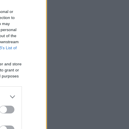
sonal or
ection to
ou may
 personal
out of the
 downstream
B’s List of
er and store
to grant or
ed purposes