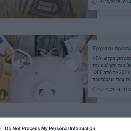
18/03/2025 - 09:
Έρχεται προσω
ΝΕΑ μέτρα για απ
την αύξηση του βι
ΙΟΒΕ από το 2021
προτάσεις που τε
παράλληλες αλλαγ
19/01/2024 - 11:
εκσυγχρονισμού π
r -
Do Not Process My Personal Information