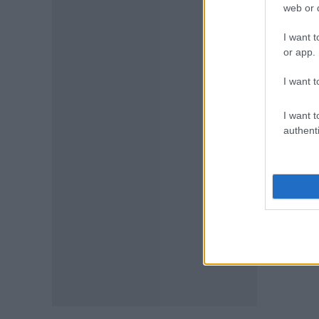
web or d
06.08.2026 - 15:31
I want t
ΠΑΙΔΕΙΑ
or app.
Διορισμοί εκπαιδευτικών
2026: Δείτε μέχρι ποια σειρά
I want t
ΑΣΕΠ έγιναν οι περσινοί
διορισμοί ΠΕ70
I want t
06.08.2026 - 14:46
authenti
ΠΑΙΔΕΙΑ
ΑΣΕΠ: Το χρονοδιάγραμμα για
πίνακες, διορισμούς και
προσλήψεις αναπληρωτών
06.08.2026 - 14:26
ΠΑΙΔΕΙΑ
Διορισμοί εκπαιδευτικών –
ΟΠΣΥΔ: Αυτά πρέπει να
προσέξετε πριν δηλώσετε
περιοχές