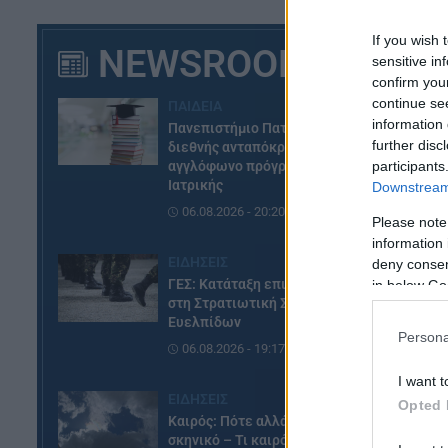
If you wish 
NEWSROOM
sensitive in
confirm you
continue se
ΠΑΙΔΕΙΑ
information 
Πανεπιστήμιο Πατρών: Ισχυρή
further disc
διεθνής ανταπόκριση στο νέο
αγγλόφωνο πρόγραμμα
participants
Ιατρικής
Downstream 
06.08.2026 - 20:20
Please note
information 
ΕΙΔΗΣΕΙΣ
deny consent
ΓΕΣ: Κατάταξη επιτυχόντων
in below Go
στη Στρατιωτική Σχολή
Ευελπίδων
Persona
06.08.2026 - 19:17
I want t
ΕΙΔΗΣΕΙΣ
Opted 
Καιρός: Πότε αλλάζει το
σκηνικό – Τι καιρό θα κάνει τον