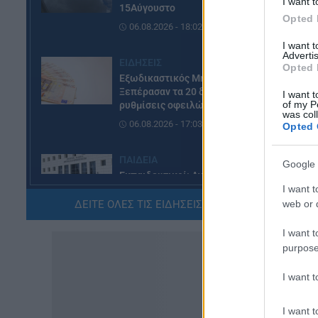
I want t
15Αύγουστο
Opted 
06.08.2026 - 18:02
I want 
Advertis
ΕΙΔΗΣΕΙΣ
Opted 
Εξωδικαστικός Μηχανισμός:
Ξεπέρασαν τα 20 δισ. ευρώ οι
I want t
of my P
ρυθμίσεις οφειλών
was col
06.08.2026 - 17:03
Opted 
ΠΑΙΔΕΙΑ
Google 
Εκπαιδευτικοί: Ανακλήθηκαν
αποσπάσεις για τα σχολικά έτη
I want t
2026-2029
ΔΕΙΤΕ ΟΛΕΣ ΤΙΣ ΕΙΔΗΣΕΙΣ ΕΔΩ »
web or d
06.08.2026 - 16:03
I want t
purpose
ΕΙΔΗΣΕΙΣ
Ιός Δυτικού Νείλου:
I want 
Αυξάνονται τα κρούσματα, σε
ποιες περιοχές της Αττικής
I want t
έχουν εντοπιστεί