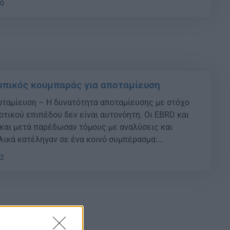
40
πικός κουμπαράς για αποταμίευση
οταμίευση – Η δυνατότητα αποταμίευσης με στόχο
οτικού επιπέδου δεν είναι αυτονόητη. Οι EBRD και
 και μετά παρέδωσαν τόμους με αναλύσεις και
λικά κατέληγαν σε ένα κοινό συμπέρασμα:
ές και βελτιώσεις μέσω μεταρρυθμίσεων και
32
αντού. Μία από τις προτάσεις που προέρχονται […]