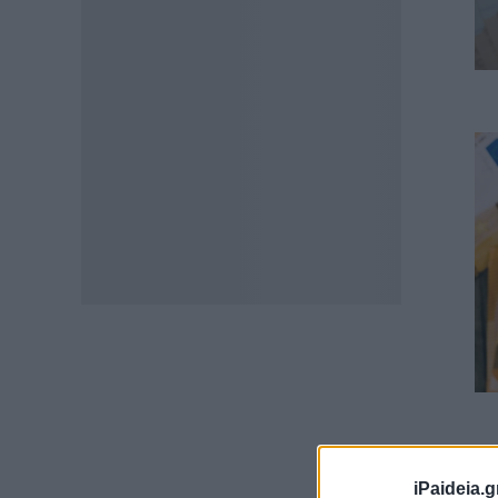
iPaideia.g