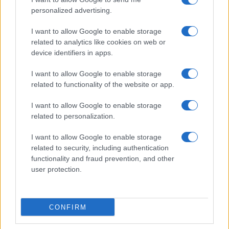
Στην Κατηγορία:
ΠΑΙΔΕΙΑ
personalized advertising.
I want to allow Google to enable storage
TAGS:
related to analytics like cookies on web or
ΑΠΟΥΣΙΕΣ
ΒΙΒΛΙΑ
ΓΡΙΠΗ
ΔΙΟΡΙΣΜΟΙ ΣΤΗΝ
device identifiers in apps.
ΕΙΔΗΣΕΙΣ
ΕΙΔΗΣΕΙΣ ΣΗΜΕΡΑ
ΕΠΟΧΙΚΗ ΓΡΙΠΗ
I want to allow Google to enable storage
ΙΕΠ
ΚΟΡΟΝΟΙΟΣ
ΚΟΡΩΝΑΙΟΣ
related to functionality of the website or app.
ΜΟΝΙΜΟΙ ΔΙΟΡΙΣΜΟΙ ΕΚΠΑΙΔΕΥΤΙΚΩΝ
ΣΟΦΙΑ ΖΑ
I want to allow Google to enable storage
related to personalization.
ΔΙΑΒΑΣΤΕ ΑΚΟΜΑ
I want to allow Google to enable storage
related to security, including authentication
functionality and fraud prevention, and other
user protection.
CONFIRM