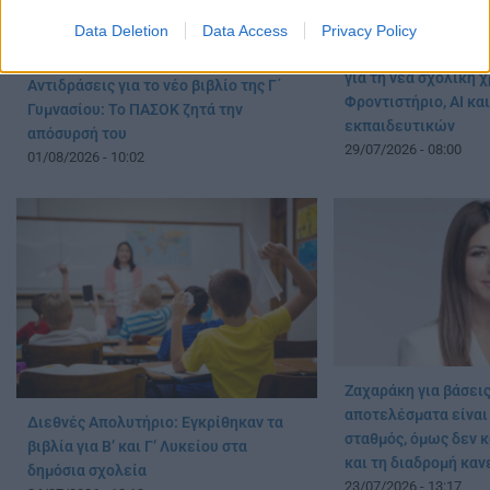
Data Deletion
Data Access
Privacy Policy
Ζαχαράκη: Στο επίκε
για τη νέα σχολική 
Αντιδράσεις για το νέο βιβλίο της Γ΄
Φροντιστήριο, AI κ
Γυμνασίου: Το ΠΑΣΟΚ ζητά την
εκπαιδευτικών
απόσυρσή του
29/07/2026 - 08:00
01/08/2026 - 10:02
Ζαχαράκη για βάσεις
αποτελέσματα είναι
Διεθνές Απολυτήριο: Εγκρίθηκαν τα
σταθμός, όμως δεν κ
βιβλία για Β’ και Γ’ Λυκείου στα
και τη διαδρομή καν
δημόσια σχολεία
23/07/2026 - 13:17