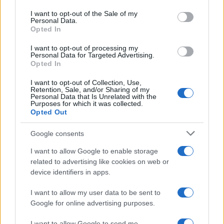
use your data for below specified purposes in below Google
consent section.
I want to opt-out of the Sale of my
Personal Data.
Opted In
I want to opt-out of processing my
Personal Data for Targeted Advertising.
Opted In
I want to opt-out of Collection, Use,
Retention, Sale, and/or Sharing of my
Personal Data that Is Unrelated with the
Ακολουθείστε το iPaideia.gr στο Google
Purposes for which it was collected.
Opted Out
Ειδήσεις
Tελευταίες
για την Παιδεία και την εργασία στο
Google consents
I want to allow Google to enable storage
related to advertising like cookies on web or
device identifiers in apps.
I want to allow my user data to be sent to
Google for online advertising purposes.
I want to allow Google to send me