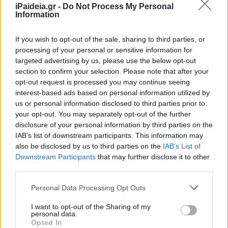
iPaideia.gr -
Do Not Process My Personal
Information
If you wish to opt-out of the sale, sharing to third parties, or
processing of your personal or sensitive information for
targeted advertising by us, please use the below opt-out
Νίκη Κεραμέως: 412 νέες θέσεις σε Πανεπιστήμια και ΑΣ
section to confirm your selection. Please note that after your
opt-out request is processed you may continue seeing
Νίκη Κεραμέως: Για πρώτη φορά στην ιστορία της χώρας γί
interest-based ads based on personal information utilized by
στην Ειδική Αγωγή μέσω ΑΣΕΠ
us or personal information disclosed to third parties prior to
your opt-out. You may separately opt-out of the further
Όλες οι ειδήσεις για τους διορισμούς
εδώ
disclosure of your personal information by third parties on the
IAB’s list of downstream participants. This information may
also be disclosed by us to third parties on the
IAB’s List of
Downstream Participants
that may further disclose it to other
third parties.
Please note that this website/app uses one or more Google
Personal Data Processing Opt Outs
services and may gather and store information including but
not limited to your visit or usage behaviour. You may click to
I want to opt-out of the Sharing of my
personal data.
grant or deny consent to Google and its third-party tags to
Opted In