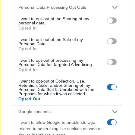
30.
Please note that this website/app uses one or more Google
Personal Data Processing Opt Outs
Για την εφαρμογή του στοιχείου ii) της ίδιας
services and may gather and store information including but
not limited to your visit or usage behaviour. You may click to
I want to opt-out of the Sharing of my
υποπερίπτωσης προτιμώνται όσοι έχουν διοικητική
personal data.
grant or deny consent to Google and its third-party tags to
εμπειρία ή, αν δεν υπάρχουν υποψήφιοι με διοικητική
Opted In
use your data for below specified purposes in below Google
εμπειρία, προτιμώνται υποψήφιοι με τη μεγαλύτερη
consent section.
I want to opt-out of the Sale of my
εκπαιδευτική υπηρεσία. Αν δεν εκδηλωθεί ενδιαφέρον
Personal Data.
από υποψηφίους, τα μέλη της περ. γ) ορίζονται από τους
Opted In
εκπαιδευτικούς με τουλάχιστον εικοσαετή και
I want to opt-out of processing my
δεκαπενταετή εκπαιδευτική υπηρεσία αντίστοιχα που
Personal Data for Targeted Advertising.
Opted In
υπηρετούν με οργανική θέση στην οικεία Διεύθυνση
Εκπαίδευσης. Κατά τα λοιπά εφαρμόζεται η παρ. 9 του
I want to opt-out of Collection, Use,
άρθρου 37.».
Retention, Sale, and/or Sharing of my
Personal Data that Is Unrelated with the
Purposes for which it was collected.
Opted Out
Google consents
I want to allow Google to enable storage
related to advertising like cookies on web or
device identifiers in apps.