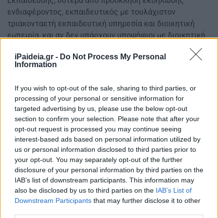
Εκπαίδευσης, ύστερα από πρόσκληση εκδήλωσης
ενδιαφέροντος, εκπαιδευτικός με τουλάχιστον
τριακονταετή εκπαιδευτική υπηρεσία και διοικητική
εμπειρία, και αν δεν υπάρχουν υποψήφιοι με διοικητική
εμπειρία, ο υποψήφιος με τη μεγαλύτερη εκπαιδευτική
iPaideia.gr -
Do Not Process My Personal
υπηρεσία. Αν δεν εκδηλωθεί ενδιαφέρον από
Information
υποψηφίους, ως μέλος της περ. β) ορίζεται
εκπαιδευτικός με τουλάχιστον εικοσιπενταετή
If you wish to opt-out of the sale, sharing to third parties, or
εκπαιδευτική υπηρεσία που υπηρετεί με οργανική θέση
processing of your personal or sensitive information for
σε Διεύθυνση Εκπαίδευσης της οικείας Περιφερειακής
targeted advertising by us, please use the below opt-out
Διεύθυνσης Εκπαίδευσης.
section to confirm your selection. Please note that after your
opt-out request is processed you may continue seeing
Τα μέλη της περ. γ) επιλέγονται με τους αναπληρωτές
interest-based ads based on personal information utilized by
τους από τον Περιφερειακό Διευθυντή Εκπαίδευσης,
us or personal information disclosed to third parties prior to
ύστερα από πρόσκληση εκδήλωσης ενδιαφέροντος. Για
your opt-out. You may separately opt-out of the further
disclosure of your personal information by third parties on the
την εφαρμογή του στοιχείου i) της υποπερ. γβ) της περ.
IAB’s list of downstream participants. This information may
γ) κριτήρια επιλογής συνιστούν η ιεραρχική θέση και τα
also be disclosed by us to third parties on the
IAB’s List of
χρόνια της υπηρεσίας σε θέση στελέχους εκπαίδευσης
Downstream Participants
that may further disclose it to other
των περ. α) έως γ) και στ) έως κ) της παρ. 2 του άρθρου
third parties.