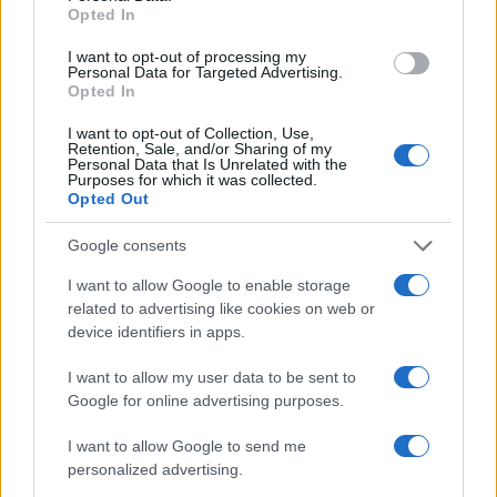
Opted In
I want to opt-out of processing my
Personal Data for Targeted Advertising.
Opted In
I want to opt-out of Collection, Use,
Retention, Sale, and/or Sharing of my
Personal Data that Is Unrelated with the
Purposes for which it was collected.
Opted Out
Google consents
I want to allow Google to enable storage
related to advertising like cookies on web or
device identifiers in apps.
Παράλληλα, επισημαίνεται ότι η ρύθμιση δεν επιφέρει
καμία επιπλέον δαπάνη για τον κρατικό προϋπολογισμό,
I want to allow my user data to be sent to
γεγονός που υπογραμμίζει τον διοικητικό χαρακτήρα
Google for online advertising purposes.
της απόφασης και τη σύνδεσή της με τον ετήσιο
προγραμματισμό της εκπαιδευτικής χρονιάς.
I want to allow Google to send me
personalized advertising.
Με τον καθορισμό των συγκεκριμένων ημερομηνιών,