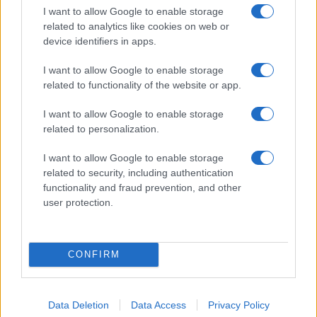
I want to allow Google to enable storage
διαμορφώνεται το τελικό στάδιο της σχολικής χρονιάς
related to analytics like cookies on web or
για χιλιάδες μαθητές, οι οποίοι καλούνται να
device identifiers in apps.
προετοιμαστούν για τις εξετάσεις που ακολουθούν, με
σαφές πλέον χρονοδιάγραμμα για την ολοκλήρωση των
I want to allow Google to enable storage
μαθημάτων.
related to functionality of the website or app.
Βία ανηλίκων: Σχολεία και ψυχολόγοι – Το σχέδιο για
I want to allow Google to enable storage
την αντιμετώπιση της βίας ανηλίκων
related to personalization.
I want to allow Google to enable storage
related to security, including authentication
functionality and fraud prevention, and other
user protection.
CONFIRM
Data Deletion
Data Access
Privacy Policy