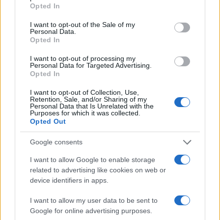
grant or deny consent to Google and its third-party tags to
Opted In
use your data for below specified purposes in below Google
consent section.
I want to opt-out of the Sale of my
Personal Data.
Opted In
I want to opt-out of processing my
Personal Data for Targeted Advertising.
Opted In
Στην Κατηγορία:
ΠΑΙΔΕΙΑ
I want to opt-out of Collection, Use,
Retention, Sale, and/or Sharing of my
Personal Data that Is Unrelated with the
Purposes for which it was collected.
Opted Out
TAGS:
TOP
ΒΑΣΕΙΣ 2025
ΒΑΣΕΙΣ ΕΙΣΑΓΩΓΗΣ
ΜΗΧ
Google consents
ΜΟΡΙΑ
ΜΟΡΙΑ 2025
ΠΑΝΕΛΛΑΔΙΚΕΣ ΕΞΕΤΑΣΕ
ΣΠΟΥΔΕΣ
I want to allow Google to enable storage
related to advertising like cookies on web or
device identifiers in apps.
ΔΙΑΒΑΣΤΕ ΑΚΟΜΑ
I want to allow my user data to be sent to
Google for online advertising purposes.