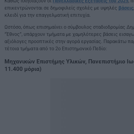
Καθώς πλησιάζουν οι
Πανελλαδικές Εξετάσεις του 2025
, 
επικεντρώνονται σε δημοφιλείς σχολές με υψηλές
βάσεις
κλειδί για την επαγγελματική επιτυχία.
Ωστόσο, όπως επισημαίνει ο σύμβουλος σταδιοδρομίας Δ
“Έθνος”, υπάρχουν τμήματα με χαμηλότερες βάσεις εισα
αξιόλογες προοπτικές στην αγορά εργασίας. Παρακάτω πα
τέτοια τμήματα από το 2ο Επιστημονικό Πεδίο:​
Μηχανικών Επιστήμης Υλικών, Πανεπιστήμιο Ιω
11.400 μόρια)