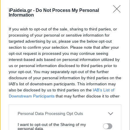
iPaideia.gr -
Do Not Process My Personal
Information
If you wish to opt-out of the sale, sharing to third parties, or
processing of your personal or sensitive information for
targeted advertising by us, please use the below opt-out
section to confirm your selection. Please note that after your
opt-out request is processed you may continue seeing
interest-based ads based on personal information utilized by
us or personal information disclosed to third parties prior to
your opt-out. You may separately opt-out of the further
disclosure of your personal information by third parties on the
IAB’s list of downstream participants. This information may
also be disclosed by us to third parties on the
IAB’s List of
Downstream Participants
that may further disclose it to other
third parties.
Ακολουθείστε το iPaideia.gr στο Go
Please note that this website/app uses one or more Google
Personal Data Processing Opt Outs
services and may gather and store information including but
Ειδήσεις
Tελευταίες
για την Παιδεία και την εργασ
not limited to your visit or usage behaviour. You may click to
I want to opt-out of the Sharing of my
personal data.