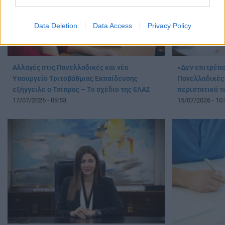
Data Deletion
Data Access
Privacy Policy
Αλλαγές στις Πανελλαδικές και νέο
«Δεν επιτρέπο
Υπουργείο Τριτοβάθμιας Εκπαίδευσης
Πανελλαδικές»
εξήγγειλε ο Τσίπρας – Το σχέδιο της ΕΛΑΣ
περιστατικό τ
17/07/2026 - 09:53
15/07/2026 - 10: