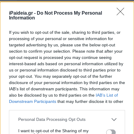
iPaideia.gr -
Do Not Process My Personal
Information
If you wish to opt-out of the sale, sharing to third parties, or
processing of your personal or sensitive information for
targeted advertising by us, please use the below opt-out
Με τον τρόπο αυτό διασφαλίζεται ότι δεν θα υπάρξει
section to confirm your selection. Please note that after your
ανατροπή στις εκπαιδευτικές διαδικασίες και δεν θα
opt-out request is processed you may continue seeing
χαθεί το εξάμηνο, κάτι που θα είχε ιδιαιτέρως
interest-based ads based on personal information utilized by
us or personal information disclosed to third parties prior to
αρνητικές επιπτώσεις στους φοιτητές των Ακαδημιών
your opt-out. You may separately opt-out of the further
Εμπορικού Ναυτικού, καθώς και στην επαγγελματική
disclosure of your personal information by third parties on the
προοπτική των τελειόφοιτων.
IAB’s list of downstream participants. This information may
also be disclosed by us to third parties on the
IAB’s List of
«Είμαι ικανοποιημένος», τόνισε ο κ. Πλακιωτάκης «γιατί
Downstream Participants
that may further disclose it to other
κινηθήκαμε γρήγορα και συντονισμένα και διασφαλίσαμε
third parties.
ότι δεν θα χαθεί το εξάμηνο και δεν θα ανακοπεί η
Please note that this website/app uses one or more Google
μαθησιακή αλλά και επαγγελματική πορεία των
Personal Data Processing Opt Outs
services and may gather and store information including but
φοιτητών των Σχολών μας. Η θεσμοθέτηση της
not limited to your visit or usage behaviour. You may click to
I want to opt-out of the Sharing of my
τηλεκπαίδευσης είναι μία πραγματικότητα την οποία