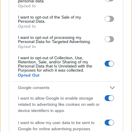
personal data.
grant or deny consent to Google and its third-party tags to
Opted In
οφείλουμε όλοι να εκμεταλλευτούμε. Αν αυτό το
use your data for below specified purposes in below Google
στοίχημα προχωρήσει, θα μας λύσει και πολλά
consent section.
I want to opt-out of the Sale of my
λειτουργικά προβλήματα που αντιμετωπίζουν αυτή την
Personal Data.
Opted In
ώρα οι ακαδημίες μας».
I want to opt-out of processing my
Personal Data for Targeted Advertising.
Υπενθυμίζεται ότι η τηλεδιδασκαλία στις Ακαδημίες
Opted In
Εμπορικού Ναυτικού είναι ένα από τα 12 μέτρα στήριξης
I want to opt-out of Collection, Use,
της ναυτιλίας, που θεσμοθετήθηκαν πριν από λίγες
Retention, Sale, and/or Sharing of my
ημέρες και που ανακοίνωσε ο υπουργός.
Personal Data that Is Unrelated with the
Purposes for which it was collected.
Opted Out
Αρωγοί στην εφαρμογή της τηλεκπαίδευσης στις
Ναυτικές Σχολές, είναι το Ίδρυμα Ευγενίδου και η
Google consents
Microsoft.
I want to allow Google to enable storage
related to advertising like cookies on web or
device identifiers in apps.
I want to allow my user data to be sent to
Google for online advertising purposes.