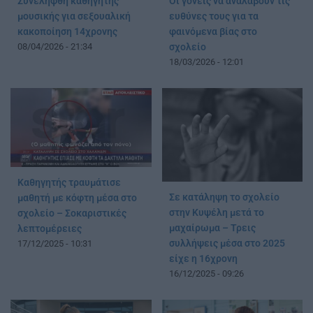
Συνελήφθη καθηγητής
Οι γονείς να αναλάβουν τις
μουσικής για σεξουαλική
ευθύνες τους για τα
κακοποίηση 14χρονης
φαινόμενα βίας στο
08/04/2026 - 21:34
σχολείο
18/03/2026 - 12:01
Καθηγητής τραυμάτισε
Σε κατάληψη το σχολείο
μαθητή με κόφτη μέσα στο
στην Κυψέλη μετά το
σχολείο – Σοκαριστικές
μαχαίρωμα – Τρεις
λεπτομέρειες
συλλήψεις μέσα στο 2025
17/12/2025 - 10:31
είχε η 16χρονη
16/12/2025 - 09:26