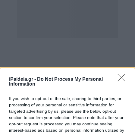
iPaideia.gr -
Do Not Process My Personal
Συγκεκριμένα, όπως αναφέρει στο ΠΡΩΤΟ ΘΕΜΑ
Information
μαθήτρια του εν λόγω σχολείου, η κοπέλα πήγαινε στο
γραφείου κάθε φορά που δεν αισθανόταν καλά. Εκεί,
If you wish to opt-out of the sale, sharing to third parties, or
σύμφωνα με την καταγγελία της, την χάιδευε στους
processing of your personal or sensitive information for
targeted advertising by us, please use the below opt-out
ώμους, την αγκάλιαζε και την έπιανε από τη μέση με
section to confirm your selection. Please note that after your
αποτέλεσμα να αισθάνεται άβολα. Παράλληλα
opt-out request is processed you may continue seeing
καταγγέλει ότι της έστελνε μηνύματα στο κινητό της
interest-based ads based on personal information utilized by
τηλέφωνο, ζητώντας την να την συναντήσει εκτός