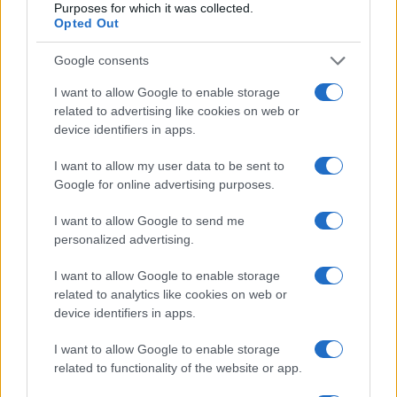
Purposes for which it was collected.
στιγμή συνεδριάζουμε για τις επόμενες κινήσεις που θα
Opted Out
χρειαστεί να κάνουμε με στόχο φυσικά την προστασία
της 16χρονης μαθήτριας. Παράλληλα επιδιώκουμε την
Google consents
συντομότερη επανέναρξη των μαθημάτων προς όφελος
I want to allow Google to enable storage
του σχολείου και των μαθητών του. Ο διευθυντής
related to advertising like cookies on web or
βρίσκεται σε άδεια», διευκρίνησε.
device identifiers in apps.
Χαλάει ο καιρός – Έκτακτο δελτίο
I want to allow my user data to be sent to
επιδείνωσης καιρού: Καταιγίδες,
Google for online advertising purposes.
χαλαζοπτώσεις και θυελλώδεις άνεμοι
I want to allow Google to send me
personalized advertising.
I want to allow Google to enable storage
related to analytics like cookies on web or
device identifiers in apps.
I want to allow Google to enable storage
related to functionality of the website or app.