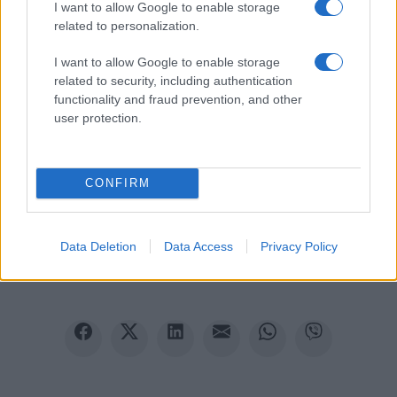
I want to allow Google to enable storage
related to personalization.
I want to allow Google to enable storage
related to security, including authentication
functionality and fraud prevention, and other
user protection.
Ακολουθείστε το iPaideia.gr στο Google News
CONFIRM
Ειδήσεις
Tελευταίες
για την Παιδεία και την εργασία
iPaideia.gr
στο
Data Deletion
Data Access
Privacy Policy