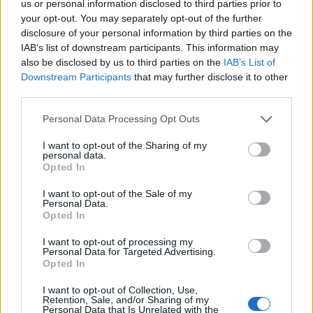
us or personal information disclosed to third parties prior to
σχολείου.
your opt-out. You may separately opt-out of the further
disclosure of your personal information by third parties on the
ΔΥΠΑ: Ανοίγουν 500 ΝΕΕΣ θέσεις εργασίας
IAB’s list of downstream participants. This information may
also be disclosed by us to third parties on the
IAB’s List of
Σήμερα λοιπόν το πρωί οι μαθητές που πήγαν στο
Downstream Participants
that may further disclose it to other
σχολείο, αντίκρισαν γονείς κι άλλους συμμαθητές τους
third parties.
να έχουν τοποθετήσει αλυσίδα με λουκέτο στην
Please note that this website/app uses one or more Google
Personal Data Processing Opt Outs
κεντρική πόρτα του σχολείου και να έχουν αναρτήσει
services and may gather and store information including but
πανό που αναφέρουν «Κάτω τα χέρια από τους
not limited to your visit or usage behaviour. You may click to
I want to opt-out of the Sharing of my
personal data.
μαθητές».
grant or deny consent to Google and its third-party tags to
Opted In
use your data for below specified purposes in below Google
consent section.
I want to opt-out of the Sale of my
Σύμφωνα με πληροφορίες, ο διευθυντής του σχολείου
Personal Data.
απουσιάζει από την περασμένη Παρασκευή
Opted In
επικαλούμενος οικογενειακούς λόγους.
I want to opt-out of processing my
Personal Data for Targeted Advertising.
Το ΠΡΩΤΟ ΘΕΜΑ επικοινώνησε με τον υποδιευθυντή του
Opted In
σχολείου ο οποίος ανέφερε οτι έχουν γίνει όλες οι
I want to opt-out of Collection, Use,
απαραίτητες νομικές διαδικασίες για την υπόθεση.
Retention, Sale, and/or Sharing of my
«Έχει ενημερωθεί το υπουργείο Παιδείας κι αυτή τη
Personal Data that Is Unrelated with the