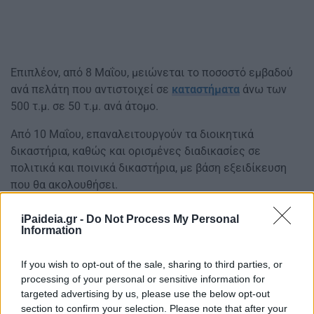
Επιπλέον, από 8 Μαΐου, μειώνεται το ποσοστό εμβαδού
ανά πελάτη που αντιστοιχεί σε
καταστήματα
άνω των
500 τ.μ. σε 50 τ.μ. ανά άτομο.
Από 10 Μαΐου, επαναλειτουργούν τα διοικητικά
δικαστήρια, καθώς και ορισμένες διαδικασίες σε
πολιτικά και ποινικά δικαστήρια, με βάση εξειδίκευση
που θα ακολουθήσει.
iPaideia.gr -
Do Not Process My Personal
Παράλληλα από 10 Μαΐου, επαναλειτουργούν τα δια
Information
ζώσης τμήματα
φροντιστηρίων
και
κέντρων ξένων
γλωσσών
που σχετίζονται με τη διενέργεια εξετάσεων,
If you wish to opt-out of the sale, sharing to third parties, or
όπως οι
Πανελλήνιες εξετάσεις
και οι εξετάσεις τίτλων
processing of your personal or sensitive information for
επάρκειας ξένων γλωσσών.
targeted advertising by us, please use the below opt-out
section to confirm your selection. Please note that after your