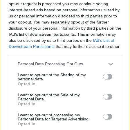
Τέλος, από 17 Μαΐου, επανεκκινούν οι
πρακτικές
, οι
opt-out request is processed you may continue seeing
κλινικές και οι εργαστηριακές ασκήσεις σε
ΙΕΚ
και
interest-based ads based on personal information utilized by
κολέγια, ενώ επιτρέπεται η δια ζώσης επαναλειτουργία
us or personal information disclosed to third parties prior to
your opt-out. You may separately opt-out of the further
των σχολείων δεύτερης ευκαιρίας.
disclosure of your personal information by third parties on the
IAB’s list of downstream participants. This information may
also be disclosed by us to third parties on the
IAB’s List of
Downstream Participants
that may further disclose it to other
third parties.
Please note that this website/app uses one or more Google
Personal Data Processing Opt Outs
services and may gather and store information including but
not limited to your visit or usage behaviour. You may click to
I want to opt-out of the Sharing of my
personal data.
grant or deny consent to Google and its third-party tags to
Opted In
use your data for below specified purposes in below Google
consent section.
I want to opt-out of the Sale of my
Personal Data.
Opted In
I want to opt-out of processing my
Personal Data for Targeted Advertising.
Opted In