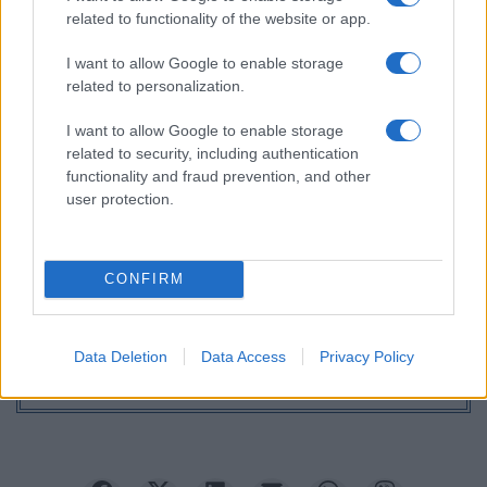
related to functionality of the website or app.
I want to allow Google to enable storage
related to personalization.
I want to allow Google to enable storage
related to security, including authentication
functionality and fraud prevention, and other
user protection.
CONFIRM
Ακολουθείστε το iPaideia.gr στο Google News
Ειδήσεις
Tελευταίες
για την Παιδεία και την εργασία
Data Deletion
Data Access
Privacy Policy
iPaideia.gr
στο