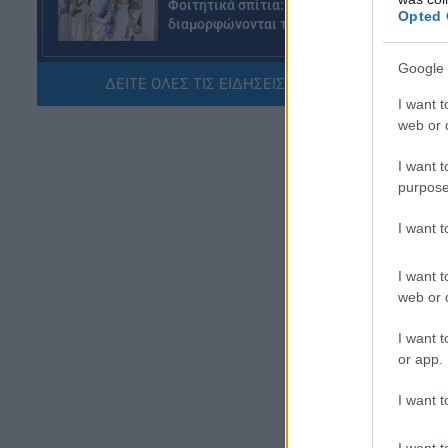
Φοιτητικά σπίτια: Πώς
δι
Opted 
διαμορφώνονται τα ενοίκια
08.08.2026 - 20:07
Google 
ΔΕΙΤΕ ΟΛΕΣ ΤΙΣ ΕΙΔΗΣΕΙΣ ΕΔΩ »
ΕΙΔΗΣΕΙΣ
I want t
Συντάξεις Σεπτεμβρίου 2026:
web or d
Πότε θα γίνουν οι πληρωμές
I want t
08.08.2026 - 19:04
purpose
ΕΙΔΗΣΕΙΣ
I want 
Τι αλλάζει στις προσλήψεις: Η
νέα διαδικασία
I want t
08.08.2026 - 18:01
web or d
ΕΙΔΗΣΕΙΣ
I want t
or app.
Ποιό είναι το «άγνωστο»
επίδομα που μπορούν να
λάβουν συνταξιούχοι
I want t
08.08.2026 - 12:09
I want t