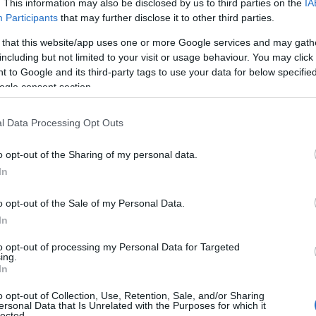
. This information may also be disclosed by us to third parties on the
IA
κογένειας προκειμένου να διαπιστωθούν οι συνθήκες, υπό
Participants
that may further disclose it to other third parties.
ιδιών από τους γονείς.
 that this website/app uses one or more Google services and may gath
including but not limited to your visit or usage behaviour. You may click 
ίδομα θέρμανσης 2021: Ανοίγει η πλατφόρμα – Π
 to Google and its third-party tags to use your data for below specifi
ogle consent section.
ολεία – Κορονοϊός: Να αναβληθούν οι πολυήμερες
l Data Processing Opt Outs
γαριασμοί ρεύματος: Όλα όσα πρέπει να ξέρετε 
o opt-out of the Sharing of my personal data.
έρευνα ανατέθηκε σε δημόσια κοινωνική υπηρεσία με τον
In
μπεράσματά της θα προσκομιστούν στην Εισαγγελία για να
o opt-out of the Sale of my Personal Data.
εισαγγελική Αρχή μπορεί να αποφασίσει κάθε πρόσφορο 
In
Ε οι ίδιες εισαγγελικές πηγές, και προσθέτουν ότι δεν α
θύνες εις βάρος των γονιών.
to opt-out of processing my Personal Data for Targeted
ing.
In
υπόθεση είδε το προηγούμενο 24ωρο το φως της δημοσι
σαγγελίας Σερρών. Όπως έγινε γνωστό, τα τέσσερα ανήλ
o opt-out of Collection, Use, Retention, Sale, and/or Sharing
ersonal Data that Is Unrelated with the Purposes for which it
παίδευσης, δεν προσέρχονται στα μαθήματά τους από την
lected.