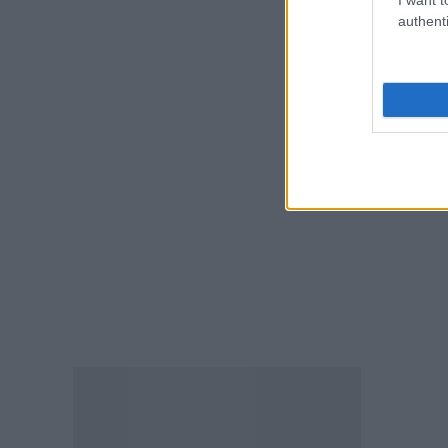
authenti
ΠΑΙΔΕΙΑ
Ποιά είναι η νέα σχολική αργία
που καθιερώνεται
08.08.2026 - 11:01
ΕΙΔΗΣΕΙΣ
Συντάξεις: Ποιοί κερδίζουν
έως 20.000 ευρώ
08.08.2026 - 10:00
ΕΙΔΗΣΕΙΣ
ΔΥΠΑ: Μέχρι πότε μπορείτε να
κάνετε αιτήσεις για τις ΠΕΠΑΣ
Μαθητείας – Οι ειδικότητες
και οι παροχές
08.08.2026 - 09:03
ΠΑΙΔΕΙΑ
Προσλήψεις αναπληρωτών: