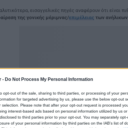
αλυτικότερα, εισαγγελικές πηγές αναφέρουν ότι είναι πι
αίρεση της γονικής μέριμνας/
επιμέλειας
των ανήλικων
r -
Do Not Process My Personal Information
to opt-out of the sale, sharing to third parties, or processing of your per
formation for targeted advertising by us, please use the below opt-out s
r selection. Please note that after your opt-out request is processed y
μφωνα με εισαγγελικές πηγές που παρακολουθούν την υπ
eing interest-based ads based on personal information utilized by us or
ρίπτωση που διαπιστωθεί σοβαρή παράβαση ή αδυναμία 
disclosed to third parties prior to your opt-out. You may separately opt-
ι επιπλέον διακριβωθεί ότι επίκειται κίνδυνος για τη σωμ
losure of your personal information by third parties on the IAB’s list of
γο, η Εισαγγελία Πρωτοδικών Σερρών έδωσε εντολή να δι