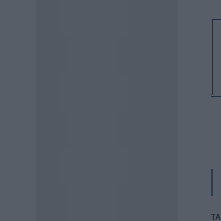
Ποιό εκτιμάται ότι θα είναι το
χρονοδιάγραμμα για φέτος
07.08.2026 - 20:00
ΠΑΙΔΕΙΑ
Διορισμοί εκπαιδευτικών:
Πότε βγαίνουν τα ονόματα
07.08.2026 - 19:21
ΕΙΔΗΣΕΙΣ
Ποιοί σπουδαστές θα λάβουν
επίδομα 600 ευρώ
07.08.2026 - 18:19
ΕΙΔΗΣΕΙΣ
Επίδομα έως 500 ευρώ τον
μήνα: Οι δικαιούχοι
07.08.2026 - 17:08
TA