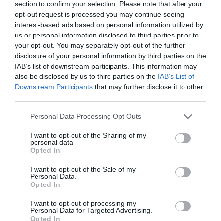
section to confirm your selection. Please note that after your
έρευνας, εκπροσώπους των πρυτανικών αρχών.
opt-out request is processed you may continue seeing
interest-based ads based on personal information utilized by
us or personal information disclosed to third parties prior to
your opt-out. You may separately opt-out of the further
disclosure of your personal information by third parties on the
IAB’s list of downstream participants. This information may
also be disclosed by us to third parties on the
IAB’s List of
Downstream Participants
that may further disclose it to other
third parties.
Please note that this website/app uses one or more Google
Personal Data Processing Opt Outs
services and may gather and store information including but
not limited to your visit or usage behaviour. You may click to
I want to opt-out of the Sharing of my
personal data.
grant or deny consent to Google and its third-party tags to
Opted In
use your data for below specified purposes in below Google
consent section.
I want to opt-out of the Sale of my
Personal Data.
Opted In
I want to opt-out of processing my
Personal Data for Targeted Advertising.
Opted In