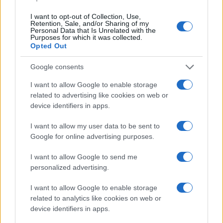
I want to opt-out of Collection, Use,
Retention, Sale, and/or Sharing of my
Personal Data that Is Unrelated with the
Purposes for which it was collected.
Opted Out
Google consents
I want to allow Google to enable storage
related to advertising like cookies on web or
device identifiers in apps.
Σύμφωνα με πληροφορίες στο πλαίσιο της έρευνάς του
ο εισαγγελέας θα «ψάξει» τόσο ευθύνες εκείνων που
I want to allow my user data to be sent to
συμμετέχουν στις καταλήψεις, όσο και τυχόν ευθύνες
Google for online advertising purposes.
άλλων προσώπων.
I want to allow Google to send me
Για το λόγο αυτό θα αναζητήσει τις ενέργειες στις
personalized advertising.
οποίες προέβησαν οι αρμόδιες πρυτανικές αρχές για
I want to allow Google to enable storage
την αποτροπή των καταλήψεων καθώς τις ενέργειές
related to analytics like cookies on web or
τους μετά τις καταλήψεις στο πλαίσιο της άσκησης των
device identifiers in apps.
καθηκόντων τους.