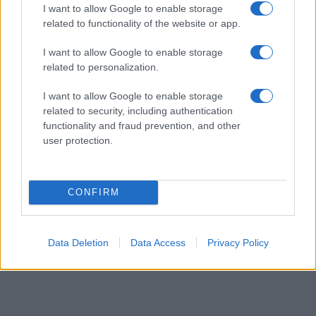
I want to allow Google to enable storage
related to functionality of the website or app.
Η εισαγγελική έρευνα που τώρα ξεκινά, στρέφεται προς
κάθε κατεύθυνση και υπό διερεύνηση είναι η τυχόν
I want to allow Google to enable storage
διάπραξη αυτεπαγγέλτως διωκομένων πράξεων όπως
related to personalization.
διατάραξη δημόσιας υπηρεσίας, παράνομη βία και
παράβαση καθήκοντος.
I want to allow Google to enable storage
related to security, including authentication
Πηγή Πρώτο Θέμα
functionality and fraud prevention, and other
user protection.
CONFIRM
Data Deletion
Data Access
Privacy Policy