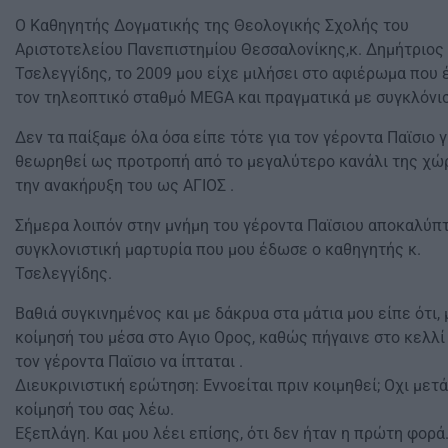
Ο Καθηγητής Δογματικής της Θεολογικής Σχολής του
Αριστοτελείου Πανεπιστημίου Θεσσαλονίκης,κ. Δημήτριος
Τσελεγγίδης, το 2009 μου είχε μιλήσει στο αφιέρωμα που 
τον τηλεοπτικό σταθμό MEGA και πραγματικά με συγκλόνισ
Δεν τα παίξαμε όλα όσα είπε τότε για τον γέροντα Παϊσιο γ
θεωρηθεί ως προτροπή από το μεγαλύτερο κανάλι της χώ
την ανακήρυξη του ως ΑΓΙΟΣ .
Σήμερα λοιπόν στην μνήμη του γέροντα Παϊσιου αποκαλύπ
συγκλονιστική μαρτυρία που μου έδωσε ο καθηγητής κ.
Τσελεγγίδης.
Βαθιά συγκινημένος και με δάκρυα στα μάτια μου είπε ότι, 
κοίμησή του μέσα στο Αγιο Ορος, καθώς πήγαινε στο κελλί 
τον γέροντα Παϊσιο να ίπταται .
Διευκρινιστική ερώτηση: Εννοείται πριν κοιμηθεί; Οχι μετά
κοίμησή του σας λέω.
Εξεπλάγη. Και μου λέει επίσης, ότι δεν ήταν η πρώτη φορά