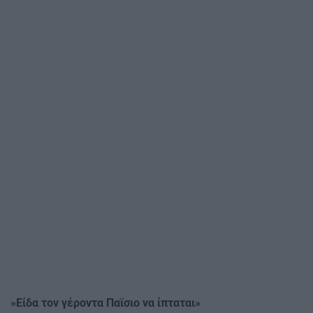
»Είδα τον γέροντα Παϊσιο να ίπταται»