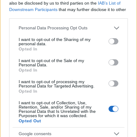
γέροντας.Φτάνει λοιπόν σε έναν νεαρό άνδρα, ηλικίας γύρω
also be disclosed by us to third parties on the
IAB’s List of
35 ετών, πέρνει το λουκούμι από τον δίσκο και το βουτάει
Downstream Participants
that may further disclose it to other
και του το προσφέρει! ΄’Εμεινε έκπληκτος ο νεαρός. Γιατί 
third parties.
γέροντα; του λέει. »Γιατί εσύ δίνει στα παδιά ναρκωτικά΄΄, 
Please note that this website/app uses one or more Google
Personal Data Processing Opt Outs
γέροντας Παϊσιος
. Ο συγκεκριμένος άνθρωπος ήταν έμπορ
services and may gather and store information including but
ναρκωτικών ουσιών. Τελικά τον πήρε μέσα. Και έτσι άλλαξ
not limited to your visit or usage behaviour. You may click to
I want to opt-out of the Sharing of my
personal data.
του και ήρθε κοντά στον Χριστό.
grant or deny consent to Google and its third-party tags to
Opted In
use your data for below specified purposes in below Google
Αυτό το έζησε ο ίδιος ο μοναχός και ρώτησε τον γέροντα γ
consent section.
I want to opt-out of the Sale of my
συγκεκριμένο άνθρωπο και του λέει. »π. Ιωσήφ, πόσο λυπή
Personal Data.
Opted In
αυτή την ψυχή που καταστρέφει χιλιάδες παιδιά. Αλλά αν 
όμορφη ψυχή έχει αυτός ο άνθρωπος και τώρα που μετανό
I want to opt-out of processing my
αν την καλλιεργήσει μπορεί να γίνει και Αγιος…..!
Personal Data for Targeted Advertising.
Opted In
I want to opt-out of Collection, Use,
Retention, Sale, and/or Sharing of my
Τι μας διδάσκει η ζωή του χαρισματούχου γέροντα
Personal Data that Is Unrelated with the
Purposes for which it was collected.
Opted Out
Ένας απλός άνθρωπος που ξεκίνησε από την Κόνιτσα, ο Αρ
κατά κόσμον.. Απόφοιτος μόλις τρίτης δημοτικού!Κι όμως 
Google consents