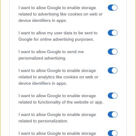
βαθύτητα των διδαχών του παραπέμπει σε έναν επιστήμον
Θεού!
I want to allow Google to enable storage
related to advertising like cookies on web or
Ξυλουργός στο επάγγελμα. Αυτό έκανε μέχρι να κληθεί για
device identifiers in apps.
υπηρετήσει στο στρατό.
I want to allow my user data to be sent to
Όταν του παραγγελλόταν να κατασκευάσει κάποιο φέρετρο, 
Google for online advertising purposes.
συμμεριζόμενος την θλίψη της οικογένειας, αλλά και τη φ
της εποχής, δεν ζητούσε χρήματα.
I want to allow Google to send me
Από τότε είχε την ελεημοσύνη, ως ευλογία ο μακαριστός.
personalized advertising.
I want to allow Google to enable storage
related to analytics like cookies on web or
Ασυρματιστής ,ήταν η ειδικότητά του στον στρατό
device identifiers in apps.
Επόμενο βήμα:Μοναχός και «Ασυρματιστής του Θεού «. Μάλ
I want to allow Google to enable storage
Γέροντας φέροντας ως παράδειγμα την κατά τη στρατιωτι
related to functionality of the website or app.
θητεία αυτή ιδιότητα, απάντησε σε κάποιον που αμφισβητο
χρησιμότητα της μοναχικής ζωής ότι οι μοναχοί είναι
I want to allow Google to enable storage
related to personalization.
«ασυρματιστές του Θεού», εννοώντας την θερμή τους προ
την έγνοια τους για την υπόλοιπη ανθρωπότητα.
I want to allow Google to enable storage