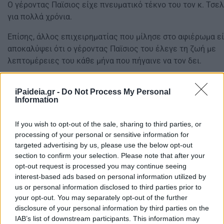
Ο γέροντας Παϊσιος είχε πνευματικό τέκνο του τον κ. Τσε
για πολλά χρόνια.
Επίσης, άλλος επιχειρηματίας που μίλησε στο αφιέρωμα ε
αποκαλύψει ότι ο γέροντας Παϊσιος του έλεγε τη ζωή με
λεπτομέρειες του κάθε μήνα που πήγαινε να τον δει.
Το χειρόγραφο- γράμμα του
γέροντα Παϊσιου
στη μητέρα τ
iPaideia.gr -
Do Not Process My Personal
Ευλαμπία που αγαπούσε ιδιαίτερα
Information
If you wish to opt-out of the sale, sharing to third parties, or
»Μίλαγε στις καρδιές των ανθρώπων, οχι σαν ένας μάγος…
processing of your personal or sensitive information for
είχε εξηγήσει ο Μητροπολίτης Μεσογαίας, κ.Νικόλαος, π
targeted advertising by us, please use the below opt-out
section to confirm your selection. Please note that after your
μου ανέφερε στο αφιέρωμα, έζησε μαζί του στο κελλί του 
opt-out request is processed you may continue seeing
Παναγούδα για έξι μήνες.
interest-based ads based on personal information utilized by
us or personal information disclosed to third parties prior to
Εν τω μεταξύ, εξίσου σημαντική είναι κι μαρτυρία ενός μο
your opt-out. You may separately opt-out of the further
πήγαινε στο κελλί του γ. Παϊσιου.Μία μέρα είχε πάνω από 
disclosure of your personal information by third parties on the
ανθρώπους για να δει. Πήρε τον δίσκο και άρχισε να κερνά
IAB’s list of downstream participants. This information may