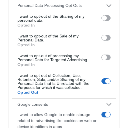
Please note that this website/app uses one or more Google
Personal Data Processing Opt Outs
εκεί έξω δεν ακούγεται καλά».
services and may gather and store information including but
not limited to your visit or usage behaviour. You may click to
I want to opt-out of the Sharing of my
personal data.
grant or deny consent to Google and its third-party tags to
Κάνοντας αναφορά στη συνέχεια στις πυρκαγιές που
Opted In
use your data for below specified purposes in below Google
έπληξαν τη χώρα τα τελευταία χρόνια και στις ευθύνες
consent section.
I want to opt-out of the Sale of my
που επέρριψε ο Αλέξης Τσίπρας στον Κυριάκο
Personal Data.
Μητσοτάκη, ο κ. Βαρουφάκης σημείωσε ότι: «Διαφωνώ
Opted In
με τον κύριο Τσίπρα που είπε ότι είναι προσωπική
I want to opt-out of processing my
ευθύνη του κυρίου Μητσοτάκη οι πυρκαγιές. Τόσο στο
Personal Data for Targeted Advertising.
Μάτι πριν τρία χρόνια, όσο και για τις τωρινές
Opted In
πυρκαγιές, ευθύνεται αυτό το υπαναπτυξιακό μοντέλο
I want to opt-out of Collection, Use,
που υπάρχει στη χώρα χρόνια τώρα. Ένα μοντέλο από τη
Retention, Sale, and/or Sharing of my
Personal Data that Is Unrelated with the
δεκαετία του ’50 που χρεοκόπησε και προχωράει
Purposes for which it was collected.
χρεοκοπημένο. Ένα μοντέλο για το οποίο ο κ.
Opted Out
Μητσοτάκης δεν θα ζητήσει ποτέ συγγνώμη, αλλά η
Google consents
παράταξη του ήταν στην καρδιά αυτού του μοντέλου»
τόνισε ο γραμματέας του ΜεΡΑ25 στην πρωτολογία του,
I want to allow Google to enable storage
κατηγορώντας ωστόσο τον πρωθυπουργό όσο και τις
related to advertising like cookies on web or
προηγούμενες κυβερνήσεις ότι δεν ενίσχυσαν τα
device identifiers in apps.