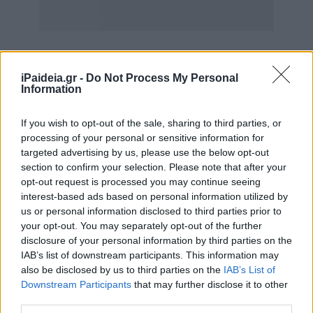
iPaideia.gr -
Do Not Process My Personal
Information
If you wish to opt-out of the sale, sharing to third parties, or
«Υπάρχει αυτό το γενικό συναίσθημα, το οποίο έχουν και
processing of your personal or sensitive information for
οι πυροσβέστες μας. Το να καθόμαστε να τους
targeted advertising by us, please use the below opt-out
χειροκροτούμε, όπως κάναμε και με τους υγειονομικούς
section to confirm your selection. Please note that after your
opt-out request is processed you may continue seeing
δεν τους βοηθάει. Νιώθουν παρατημένοι» είπε,
interest-based ads based on personal information utilized by
ξεκινώντας την ομιλία του ο κ. Βαρουφάκης.
us or personal information disclosed to third parties prior to
your opt-out. You may separately opt-out of the further
«Πολύ φοβάμαι ότι αυτή η σειρά μονολόγων που
disclosure of your personal information by third parties on the
ακολουθούμε εδώ, καθιστά τη Βουλή μη αντάξια των
IAB’s list of downstream participants. This information may
περιστάσεων. Κυρίως τους ανθρώπους που μας βλέπουν
also be disclosed by us to third parties on the
IAB’s List of
την ώρα που νιώθουν αβοήθητοι» είπε ο κ. Βαρουφάκης,
Downstream Participants
that may further disclose it to other
συμπληρώνοντας ότι «Είναι η δομή της συζήτησης
third parties.
τέτοια, που δεν βοηθάει. Στους αβοήθητους ανθρώπους