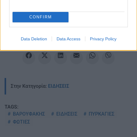
Ακολουθείστε το iPaideia.gr στο Google News
Ειδήσεις
Tελευταίες
για την Παιδεία και την εργασία
CONFIRM
iPaideia.gr
στο
Data Deletion
Data Access
Privacy Policy
Στην Κατηγορία:
ΕΙΔΗΣΕΙΣ
TAGS:
ΒΑΡΟΥΦΑΚΗΣ
ΕΙΔΗΣΕΙΣ
ΠΥΡΚΑΓΙΕΣ
ΦΩΤΙΕΣ