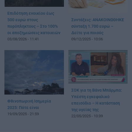
Επιδότηση ενοικίου έως
Συντάξεις: ΑΝΑΚΟΙΝΩΘΗΚΕ
500 ευρώ στους
σύνταξη 1.700 ευρώ –
πυρόπληκτους – Στο 100%
Δείτε για ποιούς
οι αποζημιώσεις κατοικιών
09/12/2025 - 10:06
03/08/2026 - 11:41
ΣΟΚ για τη Βάνα Μπάρμπα:
Υπέστη εγκεφαλικό
Φθινοπωρινή Ισημερία
επεισόδιο – Η κατάσταση
2025: Πότε είναι
της υγείας της
19/09/2025 - 21:59
22/05/2025 - 10:39