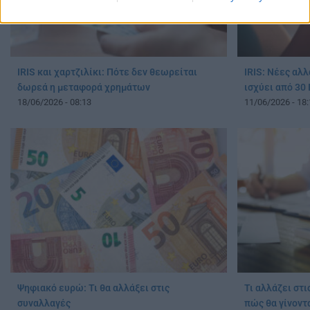
IRIS και χαρτζιλίκι: Πότε δεν θεωρείται
IRIS: Νέες αλλ
δωρεά η μεταφορά χρημάτων
ισχύει από 30 
18/06/2026 - 08:13
11/06/2026 - 18:
Ψηφιακό ευρώ: Τι θα αλλάξει στις
Τι αλλάζει στι
συναλλαγές
πώς θα γίνοντ