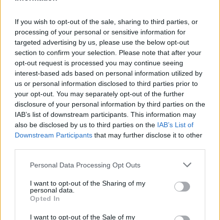
δεδομένων», τόνισε χαρακτηριστικά.
If you wish to opt-out of the sale, sharing to third parties, or
processing of your personal or sensitive information for
targeted advertising by us, please use the below opt-out
section to confirm your selection. Please note that after your
opt-out request is processed you may continue seeing
interest-based ads based on personal information utilized by
us or personal information disclosed to third parties prior to
your opt-out. You may separately opt-out of the further
disclosure of your personal information by third parties on the
IAB’s list of downstream participants. This information may
also be disclosed by us to third parties on the
IAB’s List of
Downstream Participants
that may further disclose it to other
third parties.
Please note that this website/app uses one or more Google
Personal Data Processing Opt Outs
services and may gather and store information including but
not limited to your visit or usage behaviour. You may click to
I want to opt-out of the Sharing of my
personal data.
grant or deny consent to Google and its third-party tags to
Opted In
use your data for below specified purposes in below Google
Ακολουθείστε το iPaideia.gr στο Go
consent section.
I want to opt-out of the Sale of my