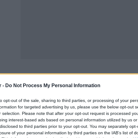
οδηγία, που προέρχεται από το υπουργείο Εργασίας και 
r -
Do Not Process My Personal Information
τηγοριών δικαιούχων και αποσκοπεί στη διατήρηση των 
ιστικοποιηθεί το νέο μοντέλο. Στο μεταξύ, εξετάζονται ε
to opt-out of the sale, sharing to third parties, or processing of your per
οβλέπεται αναδρομική επιβολή μειώσεων για το διάστημ
formation for targeted advertising by us, please use the below opt-out s
r selection. Please note that after your opt-out request is processed y
ι
συντάξεις χηρείας
παραμένουν χωρίς μειώσεις, καθώς έ
eing interest-based ads based on personal information utilized by us or
disclosed to third parties prior to your opt-out. You may separately opt-
αρμοστούν οι περικοπές που προβλέπονται από τη νομοθ
losure of your personal information by third parties on the IAB’s list of
λαγές στο ισχύον πλαίσιο. Η κατεύθυνση αυτή συνδέεται