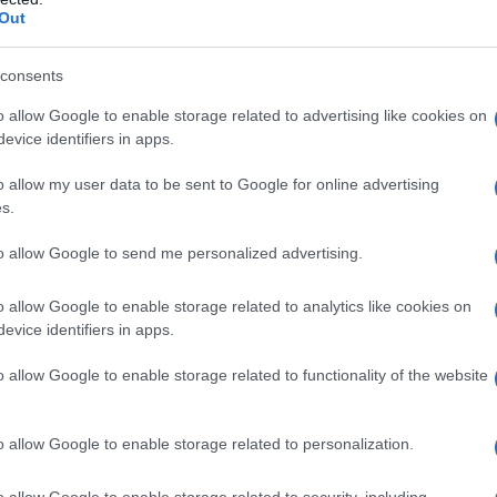
Out
consents
o allow Google to enable storage related to advertising like cookies on
αναστολή των περικοπών έχει ήδη λειτουργήσει στην πρά
evice identifiers in apps.
χικά αφορούσε περίπου 60.000 συντάξεις θανάτου από Τ
άγωμα» φαίνεται να επεκτείνεται σε πολύ περισσότερες
o allow my user data to be sent to Google for online advertising
s.
 σενάρια για τις αλλαγές στις συντάξεις χηρείας
to allow Google to send me personalized advertising.
 στελέχη του υπουργείου έχουν επεξεργαστεί δύο πιθανά
χύουν στις συντάξεις λόγω θανάτου. Κοινό στοιχείο και 
o allow Google to enable storage related to analytics like cookies on
αδρομική εφαρμογή μειώσεων για τις περικοπές που δε
evice identifiers in apps.
 δεδομένο αυτό, θεωρείται ότι δεν υπάρχει λόγος να γίν
o allow Google to enable storage related to functionality of the website
ονεμήθηκαν από το 2016 και μετά. Οι συγκεκριμένες συντ
εγχθούν από το 2019 ώστε να διαπιστωθεί εάν πληρούντα
o allow Google to enable storage related to personalization.
ο 35% της σύνταξης του θανόντος.
o allow Google to enable storage related to security, including