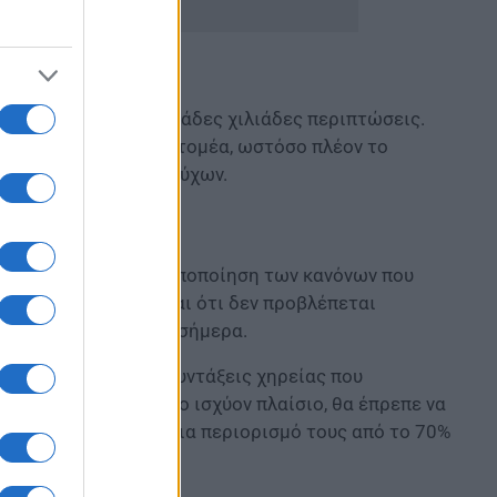
ξη για χρόνια σε δεκάδες χιλιάδες περιπτώσεις.
αμεία του ιδιωτικού τομέα, ωστόσο πλέον το
 κατηγορίες συνταξιούχων.
 σενάρια για την τροποποίηση των κανόνων που
των δύο επιλογών είναι ότι δεν προβλέπεται
ν εφαρμόστηκαν έως σήμερα.
ουν περικοπές στις συντάξεις χηρείας που
άξεις, σύμφωνα με το ισχύον πλαίσιο, θα έπρεπε να
ι οι προϋποθέσεις για περιορισμό τους από το 70%