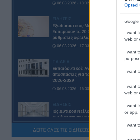
06.08.2026 - 18:02
Opted 
ΕΙΔΗΣΕΙΣ
Google 
Εξωδικαστικός Μηχανισμός:
Ξεπέρασαν τα 20 δισ. ευρώ οι
I want t
Η 
ρυθμίσεις οφειλών
web or d
Αρ
06.08.2026 - 17:03
«π
I want t
purpose
ΠΑΙΔΕΙΑ
Τα
Εκπαιδευτικοί: Ανακλήθηκαν
I want 
αποσπάσεις για τα σχολικά έτη
Τα
2026-2029
ισ
I want t
06.08.2026 - 16:03
αν
web or d
ΕΙΔΗΣΕΙΣ
Με
I want t
Ιός Δυτικού Νείλου:
or app.
απ
Αυξάνονται τα κρούσματα, σε
ελ
ποιες περιοχές της Αττικής
I want t
στ
έχουν εντοπιστεί
ΔΕΙΤΕ ΟΛΕΣ ΤΙΣ ΕΙΔΗΣΕΙΣ ΕΔΩ »
06.08.2026 - 15:31
I want t