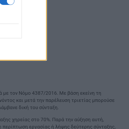
 με τον Νόμο 4387/2016. Με βάση εκείνη τη
νόντος και μετά την παρέλευση τριετίας μπορούσε
λάμβανε δική του σύνταξη.
αξης χηρείας στο 70%. Παρά την αύξηση αυτή,
σε περίπτωση εργασίας ή λήψης δεύτερης σύνταξης,