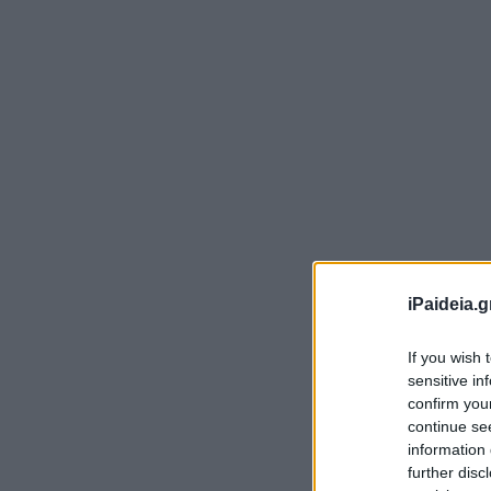
Η 
iPaideia.g
κα
ορ
If you wish 
πρ
sensitive in
confirm you
Ο
continue se
information 
εφ
further disc
αλ