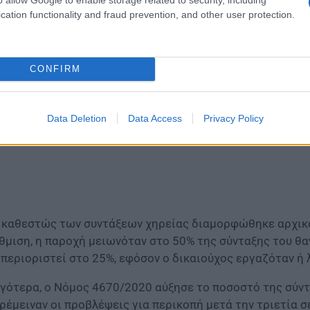
ς διαμορφώθηκε το ισχύον πλαίσιο
cation functionality and fraud prevention, and other user protection.
CONFIRM
Data Deletion
Data Access
Privacy Policy
 καθεστώς των συντάξεων χηρείας διαμορφώθηκε αρχικά
θμιση, η παροχή μειωνόταν στο 50% της σύνταξης του θα
 περιοριστεί στο 25%, εφόσον ο δικαιούχος εργαζόταν ή 
γότερα, ο Νόμος 4670/2020 αύξησε το ποσοστό της σύντ
ρέμειναν οι προβλέψεις για περικοπή μετά την τριετία 