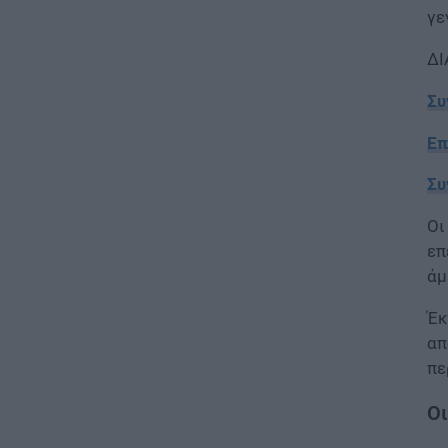
γε
ΕΙΔΗΣΕΙΣ
ΔΙ
Φωτοβολταϊκά στο μπαλκόνι:
Πώς μπορείτε να μειώσετε τον
Συ
λογαριασμό ρεύματος
06.08.2026 - 13:01
Επ
ΕΙΔΗΣΕΙΣ
Συ
Κοινωνικό Οικιακό Τιμολόγιο
Ρεύματος: Πότε ανοίγει η
Οι
πλατφόρμα ξανά για τις
επ
αιτήσεις
άμ
06.08.2026 - 12:40
Έκ
ΕΙΔΗΣΕΙΣ
απ
Δημόσιο: Έντονες αντιδράσεις
πε
για τη μοριοδότηση των
διδακτορικών στο νέο μοντέλο
Οι
επιλογής προϊσταμένων
06.08.2026 - 12:04