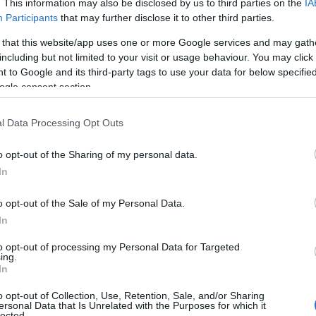
. This information may also be disclosed by us to third parties on the
IA
θορίσει εκ νέου τον τρόπο υπολογισμού των παροχών λό
Participants
that may further disclose it to other third parties.
οδηγία προέρχεται από το υπουργείο Εργασίας και Κοινω
 that this website/app uses one or more Google services and may gath
τηγορίες συντάξεων χηρείας. Στόχος είναι να παραμείνο
including but not limited to your visit or usage behaviour. You may click 
 to Google and its third-party tags to use your data for below specifi
οφασιστεί ποιο από τα επεξεργασμένα σενάρια θα υιοθετ
ogle consent section.
οδηγία για «πάγωμα» των μειώσεων
l Data Processing Opt Outs
μφωνα με πληροφορίες, η κατεύθυνση που έχει δοθεί στο
o opt-out of the Sharing of my personal data.
υ προβλέπει η ισχύουσα νομοθεσία για τις συντάξεις χη
In
λαγής του νόμου, η οποία εξετάζεται να προχωρήσει πριν
o opt-out of the Sale of my Personal Data.
In
to opt-out of processing my Personal Data for Targeted
ing.
In
o opt-out of Collection, Use, Retention, Sale, and/or Sharing
ersonal Data that Is Unrelated with the Purposes for which it
lected.