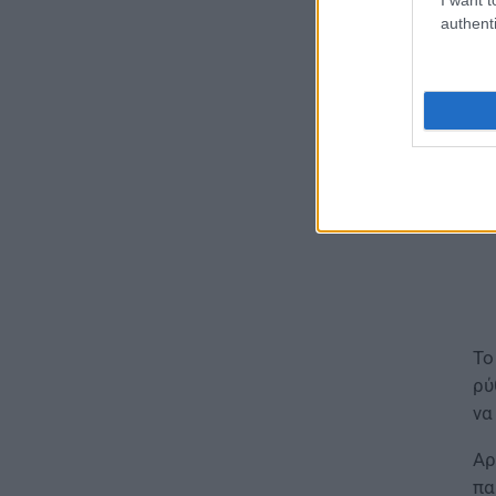
Πώ
authenti
ΠΑΙΔΕΙΑ
Διορισμοί εκπαιδευτικών
2026: Δείτε μέχρι ποια σειρά
ΑΣΕΠ έγιναν οι περσινοί
διορισμοί ΠΕ70
06.08.2026 - 14:46
ΠΑΙΔΕΙΑ
ΑΣΕΠ: Το χρονοδιάγραμμα για
πίνακες, διορισμούς και
προσλήψεις αναπληρωτών
06.08.2026 - 14:26
Το
ΠΑΙΔΕΙΑ
ρύ
Διορισμοί εκπαιδευτικών –
να
ΟΠΣΥΔ: Αυτά πρέπει να
προσέξετε πριν δηλώσετε
Αρ
περιοχές
πα
06.08.2026 - 13:52