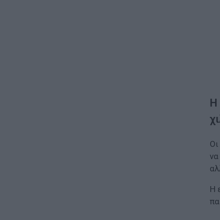
Η
χ
Οι
να
αλ
Η 
πα