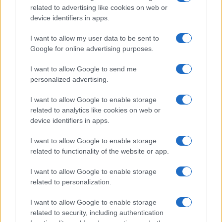
related to advertising like cookies on web or
device identifiers in apps.
I want to allow my user data to be sent to
Google for online advertising purposes.
I want to allow Google to send me
personalized advertising.
I want to allow Google to enable storage
related to analytics like cookies on web or
Όσον αφορά στις συντάξεις μισθωτών, αυτές θα
device identifiers in apps.
καταβληθούν ως εξής:
I want to allow Google to enable storage
Το ΙΚΑ – ΕΤΑΜ θα καταβάλουν τις συντάξεις την
related to functionality of the website or app.
Τετάρτη 28 Φεβρουαρίου 2024
I want to allow Google to enable storage
Το Δημόσιο θα καταβάλει τις συντάξεις την Τετάρτη 28
related to personalization.
Φεβρουαρίου 2024
I want to allow Google to enable storage
Οι προσωρινές συντάξεις Ενόπλων Δυνάμεων, Σωμάτων
related to security, including authentication
Ασφαλείας και Πυροσβεστικού Σώματος θα καταβληθούν