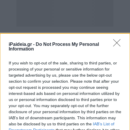
iPaideia.gr -
Do Not Process My Personal
Information
If you wish to opt-out of the sale, sharing to third parties, or
processing of your personal or sensitive information for
Το ΕΤΑΑ (μη Μισθωτών) θα καταβάλει τις συντάξεις τη
targeted advertising by us, please use the below opt-out
Δευτέρα 26 Φεβρουαρίου 2024
section to confirm your selection. Please note that after your
opt-out request is processed you may continue seeing
Οι συντάξεις ΕΦΚΑ για όσους είναι συνταξιούχοι
interest-based ads based on personal information utilized by
(Μισθωτοί & Μη Μισθωτοί) από 1.1.2017 και έπειτα
us or personal information disclosed to third parties prior to
(ν.4387/2016) θα καταβληθούν τη Δευτέρα 26
your opt-out. You may separately opt-out of the further
Φεβρουαρίου 2024
disclosure of your personal information by third parties on the
IAB’s list of downstream participants. This information may
Οι Επικουρικές Συντάξεις του ιδιωτικού τομέα (μη
also be disclosed by us to third parties on the
IAB’s List of
μισθωτών και μισθωτών) θα καταβληθούν τη Δευτέρα