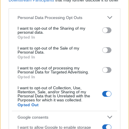
Downstream Participants
that may further disclose it to other
26 Φεβρουαρίου 2024
third parties.
Please note that this website/app uses one or more Google
Personal Data Processing Opt Outs
services and may gather and store information including but
not limited to your visit or usage behaviour. You may click to
I want to opt-out of the Sharing of my
personal data.
grant or deny consent to Google and its third-party tags to
Opted In
use your data for below specified purposes in below Google
consent section.
I want to opt-out of the Sale of my
Personal Data.
Opted In
I want to opt-out of processing my
Personal Data for Targeted Advertising.
Opted In
I want to opt-out of Collection, Use,
Retention, Sale, and/or Sharing of my
Personal Data that Is Unrelated with the
Purposes for which it was collected.
Opted Out
Google consents
I want to allow Google to enable storage