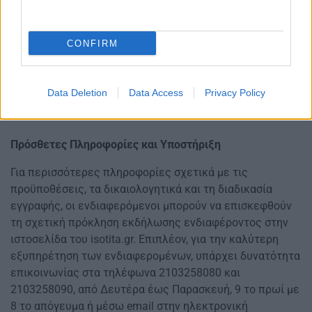
CONFIRM
Data Deletion
Data Access
Privacy Policy
Πρόσθετες Πληροφορίες και Υποστήριξη
Για περισσότερες πληροφορίες σχετικά με τις
προϋποθέσεις, τα δικαιολογητικά και τη διαδικασία
εγγραφής, οι ενδιαφερόμενοι μπορούν να επισκεφθούν
τη σχετική πρόκληση εκδήλωσης ενδιαφέροντος στην
ιστοσελίδα του isotita.gr. Επιπλέον, για την καλύτερη
εξυπηρέτηση των ενδιαφερομένων, υπάρχει δυνατότητα
επικοινωνίας στα τηλέφωνα 2103258080 και
2103258090, από Δευτέρα έως Παρασκευή, 9 το πρωί με
8 το απόγευμα ή μέσω email στην ηλεκτρονική