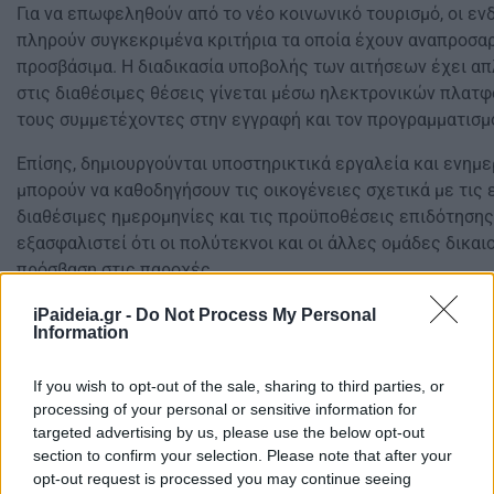
Για να επωφεληθούν από το νέο κοινωνικό τουρισμό, οι εν
πληρούν συγκεκριμένα κριτήρια τα οποία έχουν αναπροσαρ
προσβάσιμα. Η διαδικασία υποβολής των αιτήσεων έχει απ
στις διαθέσιμες θέσεις γίνεται μέσω ηλεκτρονικών πλατ
τους συμμετέχοντες στην εγγραφή και τον προγραμματισμό
Επίσης, δημιουργούνται υποστηρικτικά εργαλεία και ενημ
μπορούν να καθοδηγήσουν τις οικογένειες σχετικά με τις ε
διαθέσιμες ημερομηνίες και τις προϋποθέσεις επιδότησης.
εξασφαλιστεί ότι οι πολύτεκνοι και οι άλλες ομάδες δικα
πρόσβαση στις παροχές.
Για πολλές οικογένειες, αυτή η αναθεωρημένη εκδοχή του
iPaideia.gr -
Do Not Process My Personal
Information
αποτελεί μια ευκαιρία να απολαύσουν διακοπές σε οικονομ
μειώνοντας το βάρος των εξόδων και ενισχύοντας την ποι
If you wish to opt-out of the sale, sharing to third parties, or
για αυξημένη τουριστική δραστηριότητα και ενίσχυση τοπ
processing of your personal or sensitive information for
τη μεταρρύθμιση αυτή ένα σημαντικό βήμα στη στήριξη τω
targeted advertising by us, please use the below opt-out
section to confirm your selection. Please note that after your
opt-out request is processed you may continue seeing