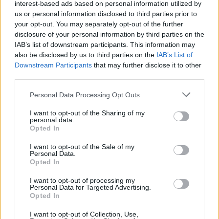
interest-based ads based on personal information utilized by
us or personal information disclosed to third parties prior to
your opt-out. You may separately opt-out of the further
disclosure of your personal information by third parties on the
IAB’s list of downstream participants. This information may
also be disclosed by us to third parties on the
IAB’s List of
Downstream Participants
that may further disclose it to other
third parties.
Please note that this website/app uses one or more Google
Personal Data Processing Opt Outs
services and may gather and store information including but
not limited to your visit or usage behaviour. You may click to
I want to opt-out of the Sharing of my
personal data.
grant or deny consent to Google and its third-party tags to
Opted In
use your data for below specified purposes in below Google
consent section.
I want to opt-out of the Sale of my
Personal Data.
Opted In
Ακολουθείστε το iPaideia.gr στο Go
I want to opt-out of processing my
Personal Data for Targeted Advertising.
Ειδήσεις
Tελευταίες
για την Παιδεία και την εργασ
Opted In
I want to opt-out of Collection, Use,