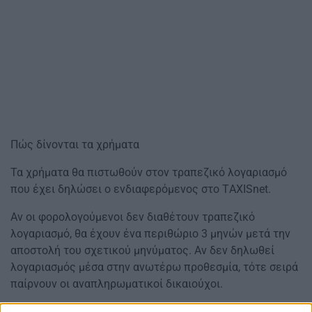
Πώς δίνονται τα χρήματα
Τα χρήματα θα πιστωθούν στον τραπεζικό λογαριασμό
που έχει δηλώσει ο ενδιαφερόμενος στο TΑΧΙSnet.
Αν οι φορολογούμενοι δεν διαθέτουν τραπεζικό
λογαριασμό, θα έχουν ένα περιθώριο 3 μηνών μετά την
αποστολή του σχετικού μηνύματος. Αν δεν δηλωθεί
λογαριασμός μέσα στην ανωτέρω προθεσμία, τότε σειρά
παίρνουν οι αναπληρωματικοί δικαιούχοι.
Ερωτήσεις και απαντήσεις αναφορικά με τις κληρώσεις