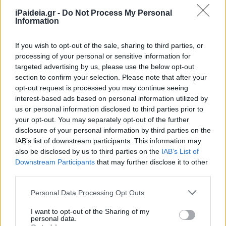
iPaideia.gr -
Do Not Process My Personal
Χρηστικές ερωτήσεις και απαντήσεις, προκειμένου να
Information
ενημερωθούν οι φορολογούμενοι για το Πρόγραμμα
Δημοσίων Κληρώσεων, εξέδωσε η Ανεξάρτητη Αρχή
If you wish to opt-out of the sale, sharing to third parties, or
Δημοσίων Εσόδων.
processing of your personal or sensitive information for
targeted advertising by us, please use the below opt-out
1. Ποιος φορέας είναι αρμόδιος για τη διενέργεια των
section to confirm your selection. Please note that after your
opt-out request is processed you may continue seeing
κληρώσεων;
interest-based ads based on personal information utilized by
Αρμόδιος φορέας για τη διενέργεια των δημοσίων
us or personal information disclosed to third parties prior to
your opt-out. You may separately opt-out of the further
κληρώσεων είναι η Διεύθυνση Ηλεκτρονικής
disclosure of your personal information by third parties on the
Διακυβέρνησης (ΔΗΛΕΔ) της Ανεξάρτητης Αρχής
IAB’s list of downstream participants. This information may
Δημοσίων Εσόδων (ΑΑΔΕ), σε συνεργασία με ανεξάρτητο
also be disclosed by us to third parties on the
IAB’s List of
πιστοποιημένο φορέα.
Downstream Participants
that may further disclose it to other
third parties.
2. Ποιοι συμμετέχουν στις κληρώσεις;
Please note that this website/app uses one or more Google
Personal Data Processing Opt Outs
Στις δημόσιες κληρώσεις έχουν δικαίωμα συμμετοχής
services and may gather and store information including but
τα φυσικά πρόσωπα που διαθέτουν ΑΦΜ και έχουν
not limited to your visit or usage behaviour. You may click to
I want to opt-out of the Sharing of my
personal data.
ηλικία άνω των 18 ετών.
grant or deny consent to Google and its third-party tags to