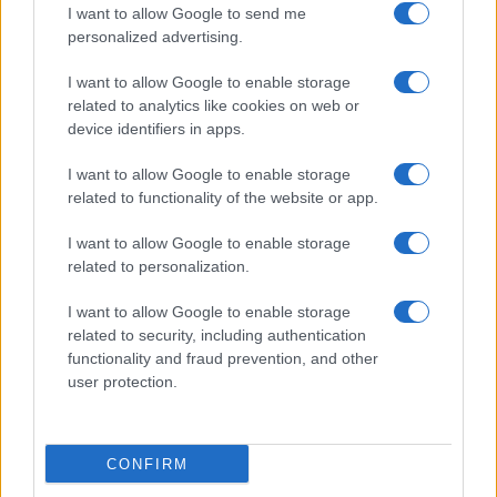
I want to allow Google to send me
και τα μετατρέπει σε λαχνούς.
personalized advertising.
5. Πώς προσδιορίζεται το πλήθος των λαχνών μου που
I want to allow Google to enable storage
συμμετέχουν στην κλήρωση;
related to analytics like cookies on web or
device identifiers in apps.
Το πλήθος των λαχνών προσδιορίζεται κλιμακωτά, με
βάση το άθροισμα των ποσών που αντιστοιχούν στο
I want to allow Google to enable storage
σύνολο των συναλλαγών του μήνα στον οποίο αφορά η
related to functionality of the website or app.
κλήρωση, ως εξής:
– Για συνολικό άθροισμα μέχρι εκατό (100) ευρώ, ένας
I want to allow Google to enable storage
(1) λαχνός για κάθε ένα (1) ευρώ.
related to personalization.
– Για τα επόμενα τετρακόσια (400) ευρώ, ήτοι συνολικό
I want to allow Google to enable storage
άθροισμα από εκατόν ένα (101) ευρώ μέχρι πεντακόσια
related to security, including authentication
(500) ευρώ, ένας (1) λαχνός για κάθε δύο (2) ευρώ.
functionality and fraud prevention, and other
– Για τα επόμενα πεντακόσια (500) ευρώ, ήτοι συνολικό
user protection.
άθροισμα από πεντακόσια ένα (501) ευρώ μέχρι χίλια
(1.000) ευρώ, ένας (1) λαχνός για κάθε τρία (3) ευρώ.
– Για το υπερβάλλον ποσό, ήτοι συνολικό άθροισμα πάνω
CONFIRM
από χίλια ένα (1.001) ευρώ, ένας (1) λαχνός για κάθε