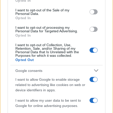
Opted In
use your data for below specified purposes in below Google
3. Με ποιο τρόπο συμμετέχω στο Πρόγραμμα Δημοσίων
consent section.
I want to opt-out of the Sale of my
Personal Data.
Κληρώσεων της ΑΑΔΕ;
Opted In
Για να διασφαλίσετε τη συμμετοχή σας σε οποιαδήποτε
I want to opt-out of processing my
από τις δημόσιες κληρώσεις του προγράμματος, πρέπει
Personal Data for Targeted Advertising.
Opted In
απλώς να έχετε πραγματοποιήσει (και να έχει
εκκαθαριστεί) έστω και μία συναλλαγή με τη χρήση
I want to opt-out of Collection, Use,
κάρτας ή με άλλο ηλεκτρονικό μέσο, κατά τον
Retention, Sale, and/or Sharing of my
Personal Data that Is Unrelated with the
προηγούμενο μήνα ή άλλη χρονική περίοδο στην οποία
Purposes for which it was collected.
Opted Out
αφορά η κλήρωση.
4. Πώς γνωστοποιώ τις ηλεκτρονικές μου συναλλαγές
Google consents
για να συμμετάσχω στην κλήρωση;
I want to allow Google to enable storage
related to advertising like cookies on web or
Δεν χρειάζεται να κάνετε κάτι. Η ΔΗΛΕΔ συγκεντρώνει
device identifiers in apps.
τα στοιχεία των εκκαθαρισμένων συναλλαγών του
εκάστοτε προηγούμενου μήνα, που αποστέλλονται από
I want to allow my user data to be sent to
τους Παρόχους Υπηρεσιών Πληρωμών μέχρι το τέλος
Google for online advertising purposes.
του δεύτερου δεκαημέρου του εκάστοτε επόμενου μήνα