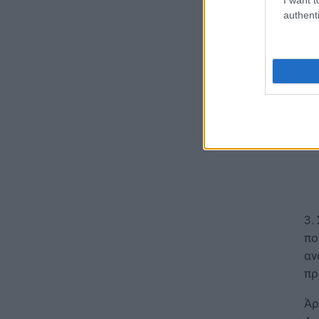
θα
επίδομα 600 ευρώ
authenti
07.08.2026 - 18:19
ΕΙΔΗΣΕΙΣ
Επίδομα έως 500 ευρώ τον
μήνα: Οι δικαιούχοι
07.08.2026 - 17:08
ΕΙΔΗΣΕΙΣ
Γονικές παροχές και δωρεές:
Οι «παγίδες» και τα λάθη
07.08.2026 - 16:19
3.
ΠΑΙΔΕΙΑ
πο
ΝΕΟ φοιτητικό επίδομα: Για
αν
ποιούς φοιτητές
πρ
07.08.2026 - 15:54
Άρ
ΠΑΙΔΕΙΑ