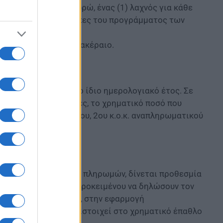
 χίλια ένα (1001) ευρώ, ένας (1) λαχνός για κάθε
ι υπόψη για τις ανάγκες του προγράμματος των
00) ευρώ.
ιέστερο μεγαλύτερο ακέραιο.
ο (2) φορές μέσα στο ίδιο ημερολογιακό έτος. Σε
ες από δύο (2) φορές, το χρηματικό ποσό που
καιούχο, κάτοχο του 1ου, 2ου κ.ο.κ. αναπληρωματικού
 δηλώσει λογαριασμό πληρωμών, δίνεται προθεσμία
ωγής της κλήρωσης, προκειμένου να δηλώσουν τον
το χρηματικό έπαθλο, στην εφαρμογή
 του ποσού που αντιστοιχεί στο χρηματικό έπαθλο