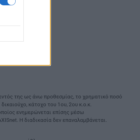
ωμών.
εντός της ως άνω προθεσμίας, το χρηματικό ποσό
δικαιούχο, κάτοχο του 1ου, 2ου κ.ο.κ.
οποίος ενημερώνεται επίσης μέσω
ISnet. Η διαδικασία δεν επαναλαμβάνεται.