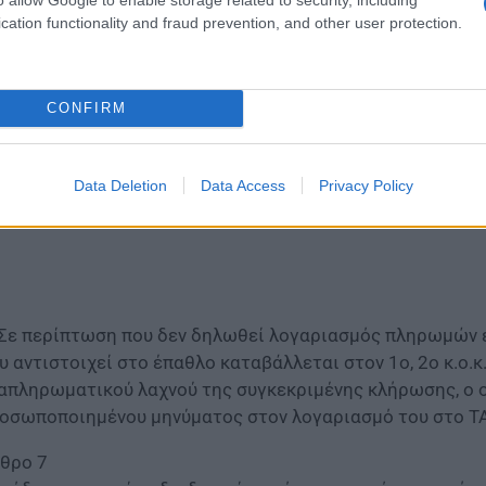
 γίνεται ατόκως, μετά τη δήλωση του λογαριασμού πληρ
cation functionality and fraud prevention, and other user protection.
CONFIRM
Data Deletion
Data Access
Privacy Policy
 Σε περίπτωση που δεν δηλωθεί λογαριασμός πληρωμών 
υ αντιστοιχεί στο έπαθλο καταβάλλεται στον 1ο, 2ο κ.ο.κ. 
απληρωματικού λαχνού της συγκεκριμένης κλήρωσης, ο 
οσωποποιημένου μηνύματος στον λογαριασμό του στο TAX
θρο 7