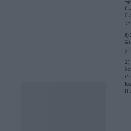
Αρ
Τεχνητή Νοημοσύνη στα
6.
σχολεία: Οι νέοι κανόνες για
i)
μαθητές και εκπαιδευτικούς –
Τι απαγορεύεται
τη
07.08.2026 - 15:45
ii
ii
ΕΙΔΗΣΕΙΣ
χρ
Δεκαπενταύγουστος 2026:
Πώς αμείβονται όσοι
2)
εργαστούν – Τι ισχύει για
πενθήμερο, εξαήμερο και
λο
άδεια
ίδ
07.08.2026 - 14:30
Κα
Η 
ΠΑΙΔΕΙΑ
Παιδικοί σταθμοί ΕΣΠΑ 2026 –
2027: Δείτε πότε αναμένονται
τα προσωρινά αποτελέσματα
για τα voucher
07.08.2026 - 13:52