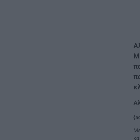
Α
Μ
πα
π
κ
Αλ
{a
Με
κα