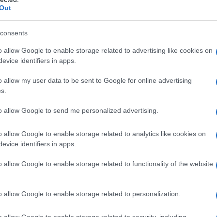
Για το υπερβάλλον ποσό, ήτοι συνολικό άθροισμα πάνω από
Out
ι (6) ευρώ, με ανώτατο όριο συναλλαγών που λαμβάνοντα
μοσίων κληρώσεων, το ποσό των πενήντα χιλιάδων (50.0
consents
ου απαιτείται στρογγυλοποίηση, αυτή γίνεται στον πλησ
o allow Google to enable storage related to advertising like cookies on
evice identifiers in apps.
θρο 4
ηρώσεις
o allow my user data to be sent to Google for online advertising
 Κάθε συμμετέχων μπορεί να αναδειχθεί τυχερός μέχρι δύ
s.
ρίπτωση που συμμετέχων αναδειχθεί τυχερός περισσότερ
to allow Google to send me personalized advertising.
τιστοιχεί στο έπαθλο καταβάλλεται στον 1ο, 2ο κ.ο.κ. δι
χνού της εκάστοτε κλήρωσης.
o allow Google to enable storage related to analytics like cookies on
evice identifiers in apps.
θρο 6
ονομή Επάθλων
o allow Google to enable storage related to functionality of the website
 Στους φορολογούμενους που κληρώνονται και δεν έχουν
ιών (3) μηνών από την επομένη της ημερομηνίας διεξαγ
γαριασμό πληρωμών στον οποίο επιθυμούν να πιστωθεί 
o allow Google to enable storage related to personalization.
οσωποποιημένης πληροφόρησης του TAXISnet. Η πίστωση
o allow Google to enable storage related to security, including