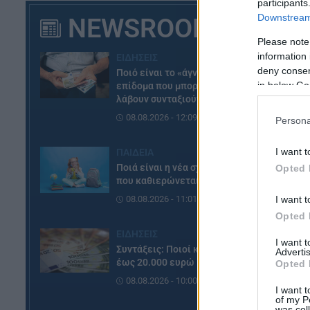
participants
Downstream 
NEWSROOM
– 
Please note
– 
information 
ΕΙΔΗΣΕΙΣ
(5
deny consent
Ποιό είναι το «άγνωστο»
in below Go
επίδομα που μπορούν να
– 
λάβουν συνταξιούχοι
(1
08.08.2026 - 12:09
Persona
I want t
ΠΑΙΔΕΙΑ
Ποιά είναι η νέα σχολική αργία
Opted 
που καθιερώνεται
I want t
08.08.2026 - 11:01
Opted 
ΕΙΔΗΣΕΙΣ
I want 
Συντάξεις: Ποιοί κερδίζουν
Advertis
έως 20.000 ευρώ
Opted 
08.08.2026 - 10:00
I want t
of my P
was col