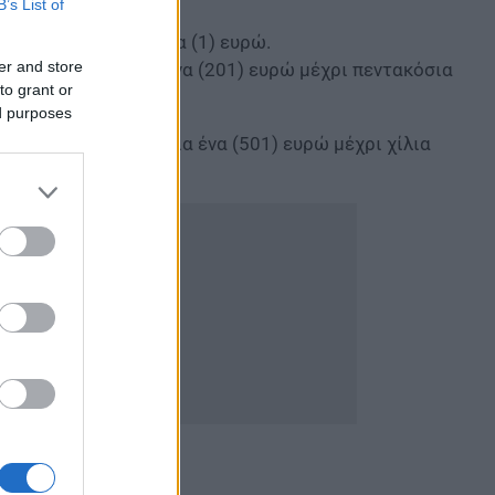
B’s List of
) λαχνός για κάθε ένα (1) ευρώ.
er and store
οισμα από διακόσια ένα (201) ευρώ μέχρι πεντακόσια
to grant or
ed purposes
ροισμα από πεντακόσια ένα (501) ευρώ μέχρι χίλια