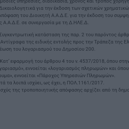
μόδιες υπηρεσίες, διαδικασία, χρόνος και τρόπος χορήγ
 Δικαιολογητικά για την έκδοση των σχετικών χρηματικώ
 Απόφαση του Διοικητή Α.Α.Δ.Ε. για την έκδοση του συμψη
ς Α.Α.Δ.Ε. σε συνεργασία με τη Δ.ΗΛΕ.Δ.
) Συγκεντρωτική κατάσταση της παρ. 2 του παρόντος άρθρ
i) Αντίγραφα της ειδικής εντολής προς την Τράπεζα της Ε
έωση του λογαριασμού του Δημοσίου 200.
 Κατ’ εφαρμογή του άρθρου 4 του ν. 4537/2018, όπου στ
γαριασμό», εννοείται «λογαριασμός πληρωμών» και όπου
ρυμα», εννοείται «Πάροχος Υπηρεσιών Πληρωμών».
τά τα λοιπά ισχύει, ως έχει, η ΠΟΛ.1161/2017.
ισχύς της τροποποιητικής απόφασης αρχίζει από τη δημ