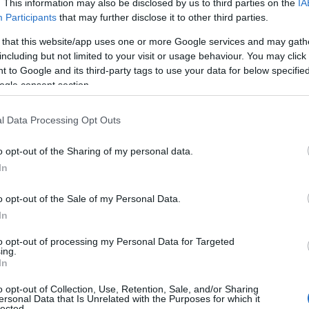
. This information may also be disclosed by us to third parties on the
IA
Participants
that may further disclose it to other third parties.
Για συνολικό άθροισμα μέχρι διακόσια (200) ευρώ, ένας (1
 that this website/app uses one or more Google services and may gath
Για τα επόμενα τριακόσια (300) ευρώ, ήτοι συνολικό άθρ
including but not limited to your visit or usage behaviour. You may click 
00) ευρώ, ένας (1) λαχνός για κάθε δύο (2) ευρώ.
 to Google and its third-party tags to use your data for below specifi
ogle consent section.
Για τα επόμενα πεντακόσια (500) ευρώ, ήτοι συνολικό άθ
.000) ευρώ, ένας (1) λαχνός για κάθε τρία (3) ευρώ.
l Data Processing Opt Outs
o opt-out of the Sharing of my personal data.
In
o opt-out of the Sale of my Personal Data.
In
to opt-out of processing my Personal Data for Targeted
ing.
In
o opt-out of Collection, Use, Retention, Sale, and/or Sharing
ersonal Data that Is Unrelated with the Purposes for which it
lected.