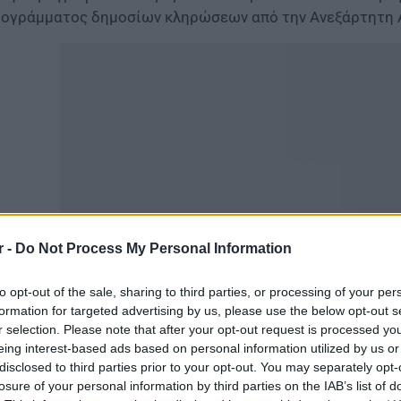
ογράμματος δημοσίων κληρώσεων από την Ανεξάρτητη 
r -
Do Not Process My Personal Information
 νέες διατάξεις διαμορφώνονται ως εξής:
to opt-out of the sale, sharing to third parties, or processing of your per
formation for targeted advertising by us, please use the below opt-out s
θρο 3
r selection. Please note that after your opt-out request is processed y
eing interest-based ads based on personal information utilized by us or
χνοί
disclosed to third parties prior to your opt-out. You may separately opt-
 Το πλήθος των λαχνών προσδιορίζεται κλιμακωτά, με β
losure of your personal information by third parties on the IAB’s list of
νολο των μηνιαίων συναλλαγών του άρθρου 1, ως εξής: