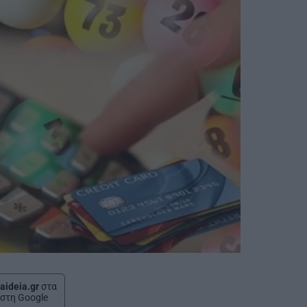
aideia.gr
στα
στη Google