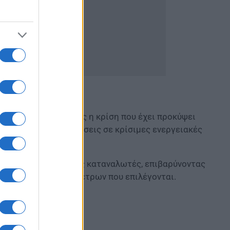
κές αποφάσεις, καθώς η κρίση που έχει προκύψει
ιεθνών τιμών. Επιθέσεις σε κρίσιμες ενεργειακές
υλίεται τελικά στους καταναλωτές, επιβαρύνοντας
τον σχεδιασμό των μέτρων που επιλέγονται.
έρμανσης 2026