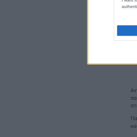
authenti
ΕΙΔΗΣΕΙΣ
Φωτοβολταϊκά στο μπαλκόνι:
Πώς μπορείτε να μειώσετε τον
λογαριασμό ρεύματος
06.08.2026 - 13:01
ΕΙΔΗΣΕΙΣ
Κοινωνικό Οικιακό Τιμολόγιο
Ρεύματος: Πότε ανοίγει η
πλατφόρμα ξανά για τις
αιτήσεις
06.08.2026 - 12:40
Αν
πα
ΕΙΔΗΣΕΙΣ
στ
Δημόσιο: Έντονες αντιδράσεις
για τη μοριοδότηση των
Πα
διδακτορικών στο νέο μοντέλο
επιλογής προϊσταμένων
κα
06.08.2026 - 12:04