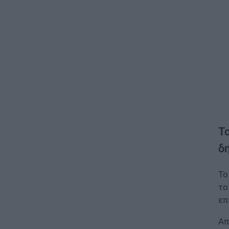
Τ
δ
Τ
το
επ
Απ