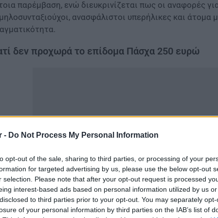
τοια παρέμβαση, ενώ διευκρινίζεται πως οι αναφορές γ
μηλοσυνταξιούχοι, ανασφάλιστοι υπερήλικες και άτομα μ
αγματικότητα.
ατί δεν προχωρά το επίδομα Πάσχα 250 ευρώ
r -
Do Not Process My Personal Information
to opt-out of the sale, sharing to third parties, or processing of your per
formation for targeted advertising by us, please use the below opt-out s
r selection. Please note that after your opt-out request is processed y
eing interest-based ads based on personal information utilized by us or
disclosed to third parties prior to your opt-out. You may separately opt-
επιλογή να μην προχωρήσει η καταβολή του
επιδόματος 
losure of your personal information by third parties on the IAB’s list of
ς δημοσιονομικής πειθαρχίας που ακολουθείται. Σύμφωνα