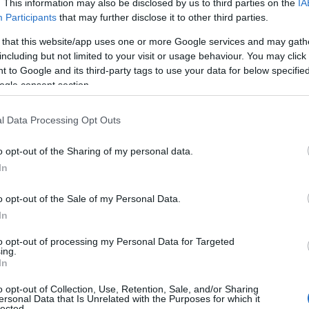
. This information may also be disclosed by us to third parties on the
IA
ον σχεδιασμό για τη συγκεκριμένη ενίσχυση.
Participants
that may further disclose it to other third parties.
ράλληλα, απορρίπτονται τα σενάρια που έκαναν λόγο για
 that this website/app uses one or more Google services and may gath
including but not limited to your visit or usage behaviour. You may click 
ριουσιακά κριτήρια, καθώς, όπως διευκρινίζεται, δεν εξ
 to Google and its third-party tags to use your data for below specifi
ogle consent section.
 παρεμβάσεις που έχουν ήδη δρομολογηθεί
l Data Processing Opt Outs
κυβέρνηση στρέφει το βάρος της σε μέτρα που έχουν ήδη
ίσκονται σε φάση υλοποίησης. Οι παρεμβάσεις αυτές αφ
o opt-out of the Sharing of my personal data.
ήριξη της οικονομίας.
In
ο πλαίσιο αυτό εντάσσεται η νέα
αύξηση στον κατώτατο
o opt-out of the Sale of my Personal Data.
ι οι αυξήσεις που καταγράφηκαν τον Φεβρουάριο για του
In
οτέλεσμα των μειώσεων στις φορολογικές κλίμακες.
to opt-out of processing my Personal Data for Targeted
ρόλος της ενεργειακής κρίσης
ing.
In
o opt-out of Collection, Use, Retention, Sale, and/or Sharing
ersonal Data that Is Unrelated with the Purposes for which it
lected.