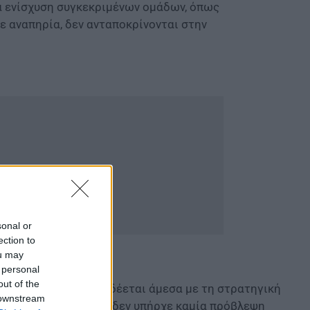
ια ενίσχυση συγκεκριμένων ομάδων, όπως
ε αναπηρία, δεν ανταποκρίνονται στην
sonal or
ection to
ou may
 personal
out of the
Πάσχα 250 ευρώ
συνδέεται άμεσα με τη στρατηγική
 downstream
 με τις ίδιες πηγές, δεν υπήρχε καμία πρόβλεψη