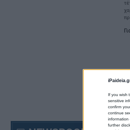
τέ
χα
πρ
Γι
iPaideia.g
If you wish 
sensitive in
confirm you
continue se
information 
Η 
further disc
τη