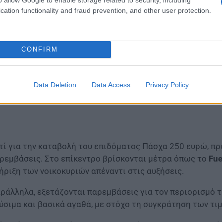
cation functionality and fraud prevention, and other user protection.
CONFIRM
Data Deletion
Data Access
Privacy Policy
τί για την καταβολή του επιδόματος Πάσχα 250 ευρώ, πρ
ρεμβάσεις. Στο επίκεντρο βρίσκονται μέτρα όπως το
Fue
ήριξη των νοικοκυριών απέναντι στις αυξήσεις.
ράλληλα, εξετάζονται παρεμβάσεις για τον περιορισμό 
ύσιμα και βασικά αγαθά, με στόχο τη συγκράτηση των τι