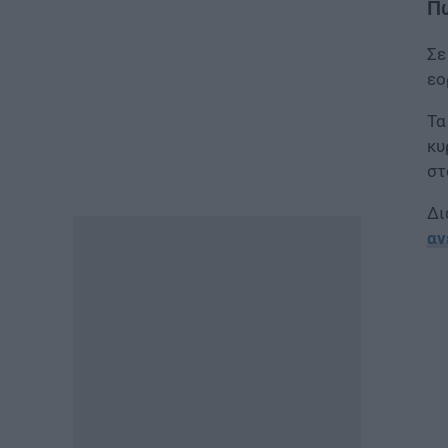
Πώ
ΠΑΙΔΕΙΑ
Σε
Διορισμοί εκπαιδευτικών: Η
διαδικασία, τα κριτήρια και η
εο
μοριοδότηση για την
προσωρινή τοποθέτηση
Τα
νεοδιόριστων
κυ
06.08.2026 - 11:53
στ
ΕΙΔΗΣΕΙΣ
Δι
Νέα επέκταση σε πρόγραμμα
αν
ΔΥΠΑ: Ξεκίνησαν οι αιτήσεις
για 8.000 νέες θέσεις εργασίας
06.08.2026 - 11:32
ΕΙΔΗΣΕΙΣ
Τουρισμός για όλους: Δείτε
ποιά ΑΦΜ μπορούν να κάνουν
σήμερα αίτηση – Τα ποσά που
δικαιούνται