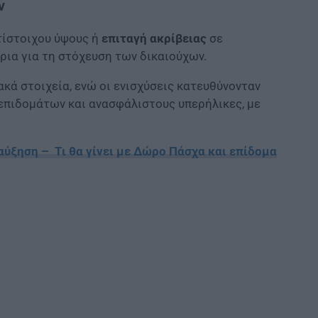
ν
τίστοιχου ύψους ή
επιταγή ακρίβειας
σε
ρια για τη στόχευση των δικαιούχων.
κά στοιχεία, ενώ οι ενισχύσεις κατευθύνονταν
επιδομάτων και ανασφάλιστους υπερήλικες, με
αύξηση – Τι θα γίνει με Δώρο Πάσχα και επίδομα