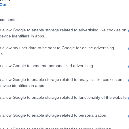
Out
consents
o allow Google to enable storage related to advertising like cookies on
evice identifiers in apps.
o allow my user data to be sent to Google for online advertising
s.
 εξελίξεις στην ενέργεια επηρεάζουν άμεσα τις οικονομι
to allow Google to send me personalized advertising.
τη
Μέση Ανατολή
έχει οδηγήσει σε σημαντική άνοδο των δ
οδομές έχουν εντείνει την αβεβαιότητα στις αγορές.
o allow Google to enable storage related to analytics like cookies on
evice identifiers in apps.
αύξηση στο κόστος πετρελαίου και φυσικού αερίου μετακ
o allow Google to enable storage related to functionality of the website
ν καθημερινότητα. Το γεγονός αυτό λαμβάνεται υπόψη σ
ίτε εδώ
Πότε θα πληρωθεί η νέα δόση για το επίδομα θ
o allow Google to enable storage related to personalization.
 μέτρα που προκρίνονται αντί της ενίσχυσης
o allow Google to enable storage related to security, including