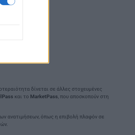
οτεραιότητα δίνεται σε άλλες στοχευμένες
lPass
και το
MarketPass
, που αποσκοπούν στη
των ανατιμήσεων, όπως η επιβολή πλαφόν σε
μών.