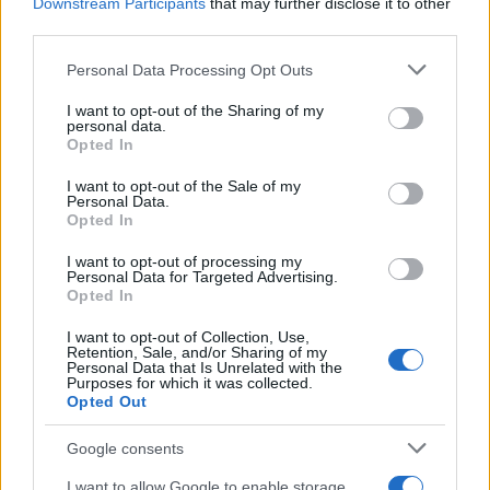
Downstream Participants
that may further disclose it to other
third parties.
Please note that this website/app uses one or more Google
Personal Data Processing Opt Outs
services and may gather and store information including but
not limited to your visit or usage behaviour. You may click to
I want to opt-out of the Sharing of my
personal data.
grant or deny consent to Google and its third-party tags to
Opted In
use your data for below specified purposes in below Google
consent section.
I want to opt-out of the Sale of my
Personal Data.
Opted In
I want to opt-out of processing my
Personal Data for Targeted Advertising.
Opted In
I want to opt-out of Collection, Use,
Retention, Sale, and/or Sharing of my
Personal Data that Is Unrelated with the
Purposes for which it was collected.
Παράλληλα επισπεύδεται η επιστροφή φόρου για το
Opted Out
αγροτικό πετρέλαιο. Η επιστροφή του Ειδικού Φόρου
Κατανάλωσης για το πετρέλαιο, το οποίο αγόρασαν το
Google consents
πρώτο εξάμηνο του 2022 θα γίνει αρχές Αυγούστου.
I want to allow Google to enable storage