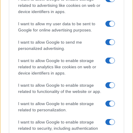
related to advertising like cookies on web or
Με τον τρόπο αυτό επιτυγχάνεται εξοικονόμηση 44
device identifiers in apps.
λεπτών το λίτρο για τα πρώτα 180 λίτρα καυσίμου.
Σημειώνεται ότι η επιδότηση αφορά 60 λίτρα καυσίμου
I want to allow my user data to be sent to
το μήνα, όπως και το προηγούμενο τρίμηνο.
Google for online advertising purposes.
Το νέο πακέτο έχει χρονικό ορίζοντα τριών μηνών και
I want to allow Google to send me
απευθύνεται σε περισσότερους από 3 εκατομμύρια
personalized advertising.
οδηγούς. Σύμφωνα με όσα ανέφερε ο πρωθυπουργός η
I want to allow Google to enable storage
νέα παρέμβαση είναι στα 375 εκατομμύρια και στο
related to analytics like cookies on web or
σύνολο τα 580 εκατομμύρια.
device identifiers in apps.
Ειδήσεις σήμερα
I want to allow Google to enable storage
related to functionality of the website or app.
Συντάξεις Ιουλίου 2022: ΟΛΕΣ οι ημερομηνίες
πληρωμής
I want to allow Google to enable storage
related to personalization.
Αλλάζει η διαδικασία αναγνώρισης πτυχίων
ξένων Πανεπιστημίων – Τι προβλέπει το νέο
I want to allow Google to enable storage
related to security, including authentication
νομοσχέδιο