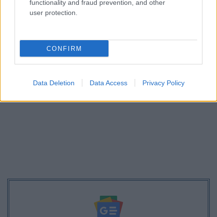
functionality and fraud prevention, and other
user protection.
Και πάλι στο τραπέζι ΝΕΟ επίδομα για το
καλοκαίρι – Ποιοί θα το λάβουν
CONFIRM
Data Deletion
Data Access
Privacy Policy