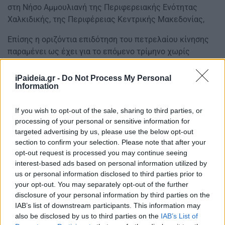
στη Νήσο Αμμουλιανή της Περιφερειακής Ενότητας
Χαλκιδικής, της Περιφέρειας Κεντρικής Μακεδονίας,
Eπίσης η οριζόντια επιδότηση του πετρελαίου κίνησης
παραμένει ως έχει για το επόμενο τρίμηνο χωρίς
αύξηση του ποσού. Δηλαδή στα 0,12 ευρώ το λίτρο που
φτάνει στα 0,15 ευρώ το λίτρο με το ΦΠΑ.
iPaideia.gr -
Do Not Process My Personal
Information
If you wish to opt-out of the sale, sharing to third parties, or
processing of your personal or sensitive information for
targeted advertising by us, please use the below opt-out
section to confirm your selection. Please note that after your
opt-out request is processed you may continue seeing
interest-based ads based on personal information utilized by
us or personal information disclosed to third parties prior to
your opt-out. You may separately opt-out of the further
disclosure of your personal information by third parties on the
IAB’s list of downstream participants. This information may
also be disclosed by us to third parties on the
IAB’s List of