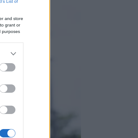
B’s List of
er and store
to grant or
ed purposes