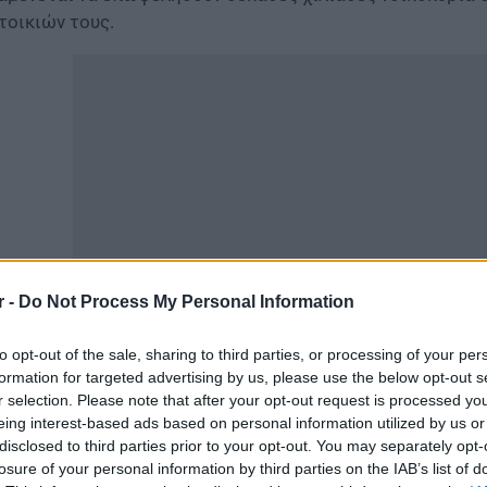
τοικιών τους.
r -
Do Not Process My Personal Information
to opt-out of the sale, sharing to third parties, or processing of your per
ίτε εδώ
Ρεύμα: Πώς να μειώσετε το λογαριασμό – 7 πρα
formation for targeted advertising by us, please use the below opt-out s
r selection. Please note that after your opt-out request is processed y
μφωνα με τα προβλεπόμενα, μέσω του Εξοικονομώ 2025 
eing interest-based ads based on personal information utilized by us or
έργειας πάνω από 30% ανά περίπτωση, μέσω της ενεργει
disclosed to third parties prior to your opt-out. You may separately opt-
εργειακές κατηγορίες, κάθε κατοικίας που θα ενισχυθεί 
losure of your personal information by third parties on the IAB’s list of