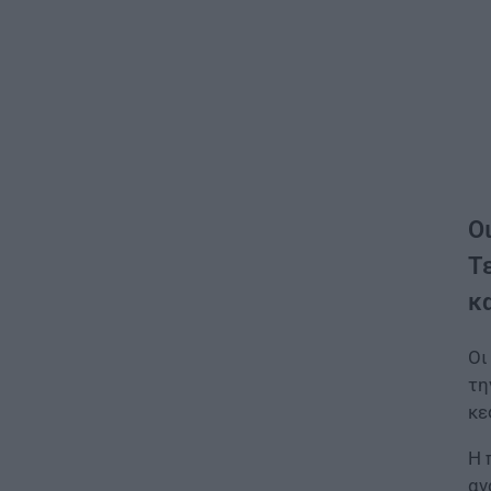
Οι
Τ
κ
Οι
τη
κε
Η 
αν