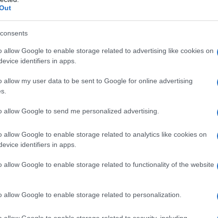
Out
consents
οικονομώ 2025: Τι πρέπει να ξέρουν οι δικαιούχοι
o allow Google to enable storage related to advertising like cookies on
evice identifiers in apps.
o allow my user data to be sent to Google for online advertising
s.
to allow Google to send me personalized advertising.
o allow Google to enable storage related to analytics like cookies on
evice identifiers in apps.
o allow Google to enable storage related to functionality of the website
 κριτήριο αξιολόγησης των προτάσεων ενεργειακής ανα
o allow Google to enable storage related to personalization.
ησιμοποιούνται οι βαθμοημέρες θέρμανσης και θα δίνετ
ρας, δεδομένων των ιδιαίτερων αναγκών τους.
o allow Google to enable storage related to security, including