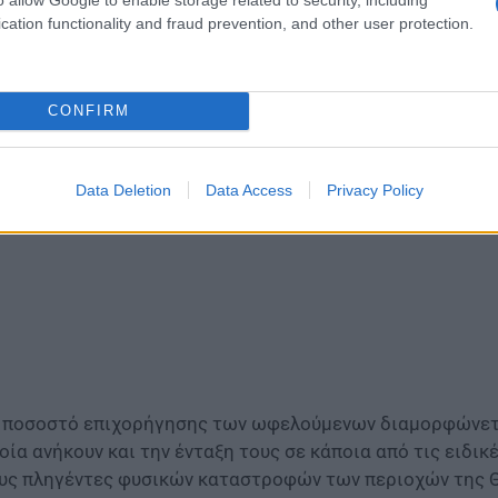
cation functionality and fraud prevention, and other user protection.
ίτε επίσης
Τράπεζες: Δείτε ποιές καταργούν τις προμήθ
 επιτόκιο της δανειακής σύμβασης είναι σταθερό και επ
CONFIRM
Data Deletion
Data Access
Privacy Policy
 ποσοστό επιχορήγησης των ωφελούμενων διαμορφώνετα
οία ανήκουν και την ένταξη τους σε κάποια από τις ειδικ
υς πληγέντες φυσικών καταστροφών των περιοχών της Θ