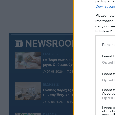
participants
Downstream 
Please note
information 
deny consent
in below Go
NEWSROOM
Persona
ΕΙΔΗΣΕΙΣ
I want t
Επίδομα έως 500 ευρώ τον
Opted 
μήνα: Οι δικαιούχοι
07.08.2026 - 17:08
I want t
Opted 
ΕΙΔΗΣΕΙΣ
I want 
Γονικές παροχές και δωρεές:
Advertis
Οι «παγίδες» και τα λάθη
Opted 
07.08.2026 - 16:19
I want t
of my P
was col
ΠΑΙΔΕΙΑ