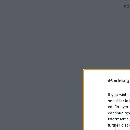
κα
iPaideia.g
If you wish 
Δε
sensitive in
confirm you
Σύ
continue se
εν
information 
εν
further disc