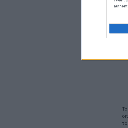
ΠΑΙΔΕΙΑ
authenti
Παιδικοί σταθμοί ΕΣΠΑ 2026 –
Δε
2027: Δείτε πότε αναμένονται
τα προσωρινά αποτελέσματα
Το
για τα voucher
07.08.2026 - 13:52
ΕΙΔΗΣΕΙΣ
Ιός Δυτικού Νείλου: Στο
«κόκκινο» φέτος η Αττική –
Πώς μεταδίδεται, ποια είναι τα
συμπτώματα, ποια είναι τα
μέτρα προστασίας
07.08.2026 - 13:19
ΕΙΔΗΣΕΙΣ
Διαβατήρια: Ποιά είναι τα
ισχυρότερα και ποια τα
Το
ασθενέστερα στον κόσμο το
οπ
2026
το
07.08.2026 - 12:42