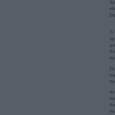
Αρ
εξ
ΠΑΙΔΕΙΑ
Ωφ
«Πυρά» κατά Ζαχαράκη για
τους διορισμούς
εκπαιδευτικών: «Αγνοεί την
ευρωπαϊκή καταδίκη και
Τι
διαιωνίζει το καθεστώς των
εμ
αναπληρωτών»
μι
07.08.2026 - 12:10
δι
πρ
ΠΑΙΔΕΙΑ
Σχολεία: Χωρίς
Σε
Δευτεροβάθμια Δομή Ειδικής
κύ
Αγωγής η Αίγινα – Τι απαντά το
Υπουργείο Εσωτερικών
πρ
07.08.2026 - 11:25
Αν
πα
ΠΑΙΔΕΙΑ
δι
ΣΑΕΚ – Σχολεία Δεύτερης
Ευκαιρίας: Τι αλλάζει σε
πε