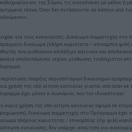
καλοχωρίου και της Σάμου, τις οικογένειες με μέλος ή μέ
αρτώμενα τέκνα. Όσοι δεν εντάσσονται σε κάποια από τ
ελούμενοι».
 ισχύει για τους ενοικιαστές: Δικαίωμα συμμετοχής στο
πράγματο δικαίωμα (πλήρη κυριότητα – επικαρπία ψιλή κ
σθωτές που μισθώνουν επιλέξιμη κατοικία και αποδεικνύ
άρκεια υπολειπόμενης ισχύος μίσθωσης τουλάχιστον επτ
όγραμμα.
 περίπτωση ύπαρξης περισσότερων δικαιούχων εμπράγμα
ρια χρήση της υπό αίτηση κατοικίας γίνεται από έναν εκ
όγραμμα έχει μόνον ο συγκύριος που την ιδιοκατοικεί.
 η κύρια χρήση της υπό αίτηση κατοικίας αφορά σε έτε
ραχώρηση), δικαίωμα συμμετοχής στο Πρόγραμμα έχει 
καίωμα πλήρους κυριότητας / επικαρπίας (όχι ψιλή κυρι
ρίπτωση ενοικίασης, δεν υπάρχει απαίτηση για συγκεκρι