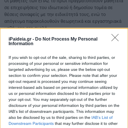
Οι μαθητές των ΕΠΑΣ το πρωί πραγματοποιούν μαθητεία
σε επιχειρήσεις του ιδιωτικού ή δημοσίου τομέα σε
θέσεις συναφείς με την ειδικότητά τους, ενώ το
απόγευμα παρακολουθούν θεωρητικά και εργαστηριακά
μαθήματα στη σχολή.
iPaideia.gr -
Do Not Process My Personal
Οι μαθητές των ΕΠΑΣ Μαθητείας της ΔΥΠΑ:
Information
– Πραγματοποιούν πρόγραμμα μάθησης σε εργασιακό
If you wish to opt-out of the sale, sharing to third parties, or
χώρο με αμοιβή και ασφάλιση
processing of your personal or sensitive information for
targeted advertising by us, please use the below opt-out
section to confirm your selection. Please note that after your
opt-out request is processed you may continue seeing
interest-based ads based on personal information utilized by
us or personal information disclosed to third parties prior to
your opt-out. You may separately opt-out of the further
disclosure of your personal information by third parties on the
IAB’s list of downstream participants. This information may
also be disclosed by us to third parties on the
IAB’s List of
Downstream Participants
that may further disclose it to other