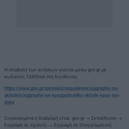
Η υποβολή των αιτήσεων γίνεται μέσω gov.gr με
κωδικούς TAXISnet στη διεύθυνση:
https://www.gov.gr/ipiresies/ekpaideuse/eggraphe-se-
skholeio/eggraphe-se-epaggelmatike-skhole-epas-tes-
dypa
Συγκεκριμένα η διαδρομή είναι: gov.gr → Εκπαίδευση →
Εγγραφή σε σχολείο → Εγγραφή σε Επαγγελματική