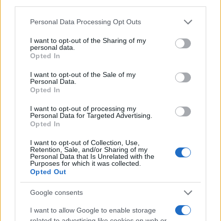
third parties.
Please note that this website/app uses one or more Google
Personal Data Processing Opt Outs
services and may gather and store information including but
not limited to your visit or usage behaviour. You may click to
I want to opt-out of the Sharing of my
personal data.
grant or deny consent to Google and its third-party tags to
Opted In
use your data for below specified purposes in below Google
consent section.
I want to opt-out of the Sale of my
Personal Data.
Opted In
I want to opt-out of processing my
Personal Data for Targeted Advertising.
Opted In
I want to opt-out of Collection, Use,
Retention, Sale, and/or Sharing of my
Personal Data that Is Unrelated with the
Purposes for which it was collected.
Opted Out
Google consents
– Φοιτούν σε σύγχρονα και πλήρως εξοπλισμένα
I want to allow Google to enable storage
εργαστήρια και τους παρέχονται τα απαραίτητα βιβλία
related to advertising like cookies on web or