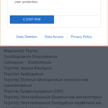
user protection.
Βοηθός Φαρμακείου
Γαλακτοκομίας – Τυροκομίας
Γραφικών Τεχνών – Ηλεκτρονικής Σχεδίασης Εντύπου
CONFIRM
Επεξεργασία Γούνας
Καλλιτεχνικής Επεξεργασίας Μαρμάρου
Κοινωνικών Φροντιστών
Data Deletion
Data Access
Privacy Policy
Κομμωτικής Τέχνης
Κτηριακών Έργων
Μαγειρικής Τέχνης
Ξενοδοχειακών Επιχειρήσεων
Ξυλουργών – Επιπλοποιών
Τεχνίτης Αερίων Καυσίμων
Τεχνίτης Αμαξωμάτων
Τεχνίτης Έξυπνων ηλεκτρονικών συσκευών και
εγκαταστάσεων
Τεχνίτης Εργαλειομηχανών (CNC)
Τεχνίτης Ηλεκτρολογικών Εργασιών και Ανελκυστήρων
Τεχνίτης Ηλεκτρολογικών Συστημάτων συμβατικού και