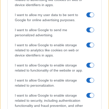
και βοηθήματα
device identifiers in apps.
– Εκπαιδεύονται από έμπειρο και άρτια καταρτισμένο
I want to allow my user data to be sent to
εκπαιδευτικό προσωπικό
Google for online advertising purposes.
– Λαμβάνουν επίδομα στέγασης που ανέρχεται στα 240
I want to allow Google to send me
ευρώ μηνιαίως, καθώς και σίτισης που ανέρχεται στα 9
personalized advertising.
ευρώ ημερησίως, με διευρυμένα εισοδηματικά κριτήρια
I want to allow Google to enable storage
– Δικαιούνται σπουδαστική άδεια μέχρι 30 ημέρες με
related to analytics like cookies on web or
αποδοχές
device identifiers in apps.
– Δικαιούνται αναβολή στράτευσης.
I want to allow Google to enable storage
related to functionality of the website or app.
Φέτος θα λειτουργήσουν οι εξής ειδικότητες:
I want to allow Google to enable storage
Αισθητικής Τέχνης
related to personalization.
Αργυροχρυσοχοΐας
I want to allow Google to enable storage
Αρτοποιίας-Ζαχαροπλαστικής
related to security, including authentication
Βοηθός Γενικής Βρεφονηπιοκομίας
functionality and fraud prevention, and other
Βοηθός Γενικής Νοσηλείας