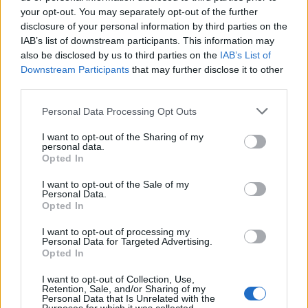
your opt-out. You may separately opt-out of the further
disclosure of your personal information by third parties on the
IAB’s list of downstream participants. This information may
also be disclosed by us to third parties on the
IAB’s List of
Downstream Participants
that may further disclose it to other
third parties.
Ακολουθείστε το iPaideia.gr στο Go
Please note that this website/app uses one or more Google
Personal Data Processing Opt Outs
services and may gather and store information including but
Ειδήσεις
Tελευταίες
για την Παιδεία και την εργασ
not limited to your visit or usage behaviour. You may click to
I want to opt-out of the Sharing of my
personal data.
grant or deny consent to Google and its third-party tags to
Opted In
use your data for below specified purposes in below Google
consent section.
I want to opt-out of the Sale of my
Personal Data.
Opted In
I want to opt-out of processing my
Personal Data for Targeted Advertising.
Opted In
I want to opt-out of Collection, Use,
Στην Κατηγορία:
ΕΙΔΗΣΕΙΣ
Retention, Sale, and/or Sharing of my
Personal Data that Is Unrelated with the