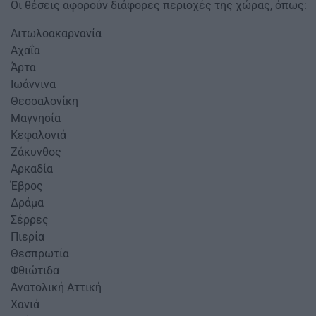
Οι θέσεις αφορούν διάφορες περιοχές της χώρας, όπως:​
Αιτωλοακαρνανία​
Αχαΐα​
Άρτα​
Ιωάννινα​
Θεσσαλονίκη​
Μαγνησία​
Κεφαλονιά​
Ζάκυνθος​
Αρκαδία​
Έβρος​
Δράμα​
Σέρρες​
Πιερία​
Θεσπρωτία​
Φθιώτιδα​
Ανατολική Αττική​
Χανιά​