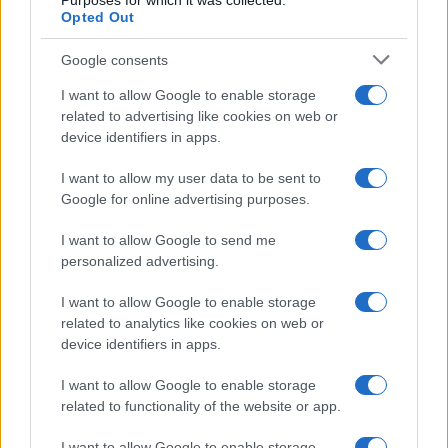
Purposes for which it was collected.
Opted Out
ΑΣΕΠ
ΘΕΣΕΙΣ ΕΡΓΑΣΙΑΣ
ΠΡΟΣΛΗΨΕΙΣ
TAGS:
Google consents
I want to allow Google to enable storage
related to advertising like cookies on web or
ΔΙΑΒΑΣΤΕ ΑΚΟΜΑ
device identifiers in apps.
I want to allow my user data to be sent to
Google for online advertising purposes.
I want to allow Google to send me
personalized advertising.
I want to allow Google to enable storage
related to analytics like cookies on web or
device identifiers in apps.
Νέα επέκταση σε πρόγραμμα ΔΥΠΑ:
I want to allow Google to enable storage
Ξεκίνησαν οι αιτήσεις για 8.000 νέες θέσεις
related to functionality of the website or app.
Προκήρυξη ΑΣΕ
εργασίας
στη Δημοτική 
06/08/2026 - 11:32
I want to allow Google to enable storage