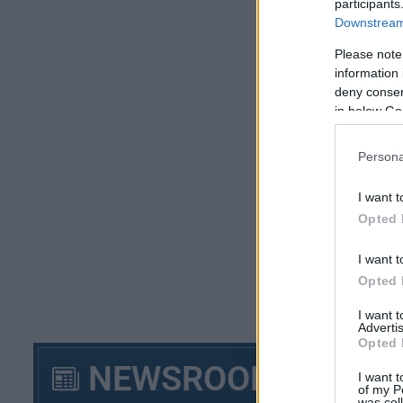
participants
Downstream 
Κλ
Please note
Β΄
information 
deny consent
Κλ
in below Go
Persona
I want t
Opted 
I want t
Opted 
I want 
Advertis
Opted 
NEWSROOM
I want t
Γ΄
of my P
was col