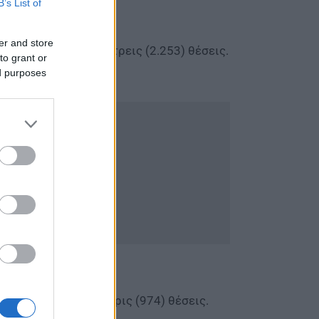
B’s List of
er and store
 διακόσιες πενήντα τρεις (2.253) θέσεις.
to grant or
ed purposes
ες εβδομήντα τέσσερις (974) θέσεις.