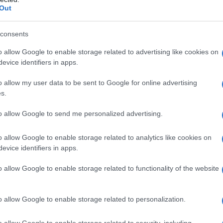
άδου/Ειδικότητας: ΔΕ ΒΟΗΘΩΝ ΝΟΣΗΛΕΥΤΙΚΗΣ
Out
ριοχές
consents
o allow Google to enable storage related to advertising like cookies on
evice identifiers in apps.
o allow my user data to be sent to Google for online advertising
s.
to allow Google to send me personalized advertising.
o allow Google to enable storage related to analytics like cookies on
evice identifiers in apps.
o allow Google to enable storage related to functionality of the website
 νέο προσωπικό θα τοποθετηθεί σε 127 νοσοκομειακές μο
ριοχές.
o allow Google to enable storage related to personalization.
ίτε τις περιφέρειες – περιοχές και τους φορείς:
o allow Google to enable storage related to security, including