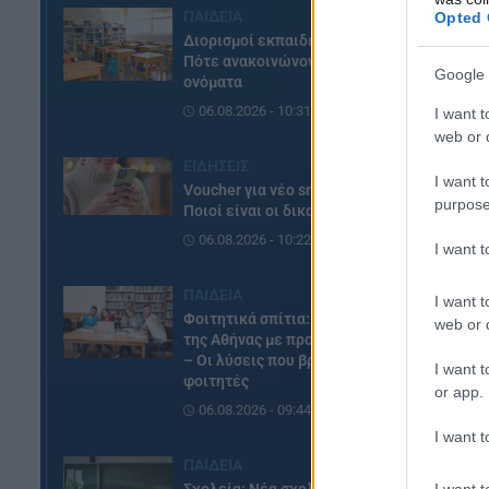
Κλ
ΠΑΙΔΕΙΑ
Opted 
Διορισμοί εκπαιδευτικών:
Πε
Πότε ανακοινώνονται τα
Google 
ονόματα
06.08.2026 - 10:31
I want t
web or d
ΕΙΔΗΣΕΙΣ
I want t
Voucher για νέο smartphone –
purpose
Ποιοί είναι οι δικαιούχοι
06.08.2026 - 10:22
I want 
ΠΑΙΔΕΙΑ
I want t
Φοιτητικά σπίτια: Οι περιοχές
web or d
της Αθήνας με προσιτά ενοίκια
– Οι λύσεις που βρίσκουν οι
I want t
φοιτητές
or app.
Το
06.08.2026 - 09:44
πε
I want t
ΠΑΙΔΕΙΑ
Δε
I want t