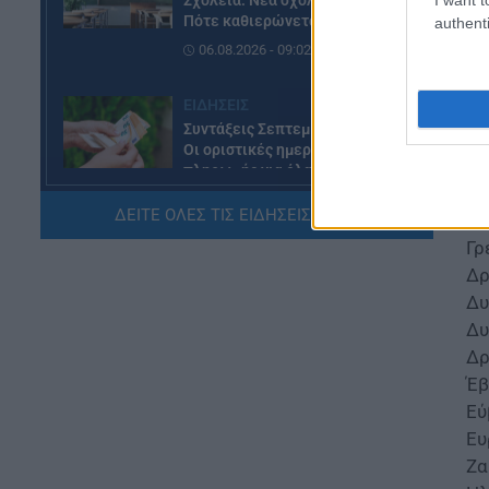
Σχολεία: Νέα σχολική αργία –
Πότε καθιερώνεται
authenti
Αι
06.08.2026 - 09:02
Αν
Αρ
ΕΙΔΗΣΕΙΣ
Αρ
Συντάξεις Σεπτεμβρίου 2026:
Άρ
Οι οριστικές ημερομηνίες
Αχ
πληρωμής για όλα τα Ταμεία
Βο
06.08.2026 - 08:10
ΔΕΙΤΕ ΟΛΕΣ ΤΙΣ ΕΙΔΗΣΕΙΣ ΕΔΩ »
Βό
Γρ
ΕΙΔΗΣΕΙΣ
Δρ
Έκτακτο επίδομα παιδιού 150
ευρώ: Πότε έρχεται ο
Δυ
δεύτερος κύκλος πληρωμών
Δυ
05.08.2026 - 20:13
Δρ
Έβ
ΕΙΔΗΣΕΙΣ
Εύ
Ελαιόλαδο: Έρχονται νέες
Ευ
αυξήσεις στις τιμές
Ζα
05.08.2026 - 19:06