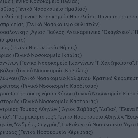
είας (Γενικό Νοσοκομείο Ηλείας)
αθίας (Γενικό Νοσοκομείο Ημαθίας)
ακλείου (Γενικό Νοσοκομείο Ηρακλείου, Πανεπιστημιακό
σπρωτίας (Γενικό Νοσοκομείο Φυλιατών)
σσαλονίκης (Άγιος Παύλος, Αντικαρκινικό “Θεαγένειο”, “Πα
ποκράτειο)
ρας (Γενικό Νοσοκομείο Θήρας)
αρίας (Γενικό Νοσοκομείο Ικαρίας)
αννίνων (Γενικό Νοσοκομείο Ιωαννίνων “Γ. Χατζηκώστα”,
βάλας (Γενικό Νοσοκομείο Καβάλας)
λύμνου (Γενικό Νοσοκομείο Καλύμνου, Κρατικό Θεραπευτ
ρδίτσας (Γενικό Νοσοκομείο Καρδίτσας)
ρπάθου ηρωικής νήσου Κάσου (Γενικό Νοσοκομείο Καρπ
στοριάς (Γενικό Νοσοκομείο Καστοριάς)
ντρικός Τομέας Αθηνών (“Άγιος Σάββας”, “Λαϊκο”, “Έλενα Β
λπίς”, “Παμμακάριστος”, Γενικό Νοσοκομείο Αθηνών, “Ευαγ
ηνών, “Ανδρέας Συγγρός”, Παθολογικό Νοσοκομείο “Αγία Ε
ρκυρας (Γενικό Νοσοκομείο Κέρκυρας)