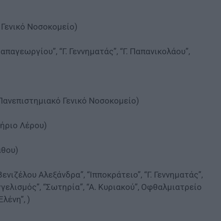
 Γενικό Νοσοκομείο)
παγεωργίου”, “Γ. Γεννηματάς”, “Γ. Παπανικολάου”,
 Πανεπιστημιακό Γενικό Νοσοκομείο)
ήριο Λέρου)
άθου)
ενιζέλου Αλεξάνδρα”, “Ιπποκράτειο”, “Γ. Γεννηματάς”,
γελισμός”, “Σωτηρία”, “Α. Κυριακού”, Οφθαλμιατρείο
λένη”, )