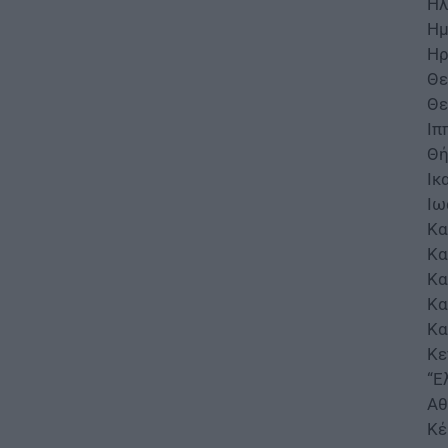
Ηλ
Ημ
ΕΙΔΗΣΕΙΣ
Ηρ
«Ανακαίνιση Κατοικίας»: Η
Θε
ΠΟΜΙΔΑ ζητά παράταση και
αλλαγές για τα «κλειστά»
Θε
σπίτια
Ιπ
05.08.2026 - 18:07
Θή
Ικ
ΕΙΔΗΣΕΙΣ
Ιω
Φωτιές – Στοιχεία – σοκ:
Κα
Σχεδόν τα μισά δάση της
Κα
Αττικής έχουν γίνει στάχτη
Κα
05.08.2026 - 17:00
Κα
Κα
ΠΑΙΔΕΙΑ
Κε
ΕΕΤΑΑ Παιδικοί Σταθμοί ΕΣΠΑ
2026 2027: Μέχρι σήμερα οι
“Ε
αιτήσεις
Αθ
05.08.2026 - 16:12
Κέ