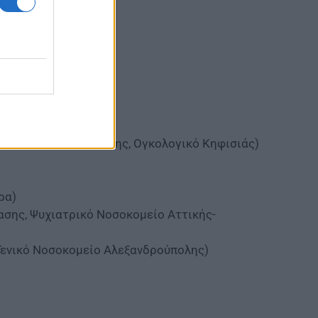
ίο Θηβών)
λειο, Παίδων Πεντέλης, Ογκολογικό Κηφισιάς)
ρα)
ασης, Ψυχιατρικό Νοσοκομείο Αττικής-
Γενικό Νοσοκομείο Αλεξανδρούπολης)