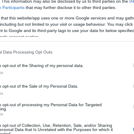
. This information may also be disclosed by us to third parties on the
IA
Participants
that may further disclose it to other third parties.
άδου/Ειδικότητας: ΠΕ ΝΟΣΗΛΕΥΤΙΚΗΣ
 that this website/app uses one or more Google services and may gath
 Κατηγορία Τεχνολογικής Εκπαίδευσης (Τ.Ε.), δύο χιλιάδες
including but not limited to your visit or usage behaviour. You may click 
 to Google and its third-party tags to use your data for below specifi
άδου/Ειδικότητας: ΤΕ ΝΟΣΗΛΕΥΤΙΚΗΣ
ogle consent section.
l Data Processing Opt Outs
o opt-out of the Sharing of my personal data.
In
o opt-out of the Sale of my Personal Data.
In
to opt-out of processing my Personal Data for Targeted
ing.
In
o opt-out of Collection, Use, Retention, Sale, and/or Sharing
 Κατηγορία Δευτεροβάθμιας Εκπαίδευσης (Δ.Ε.) εννιακόσι
ersonal Data that Is Unrelated with the Purposes for which it
lected.