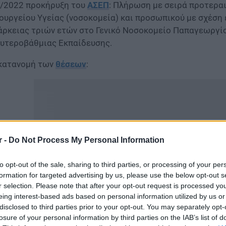
/2022 προκήρυξη του
ΑΣΕΠ
: Πλήρωση με σειρά προτερα
ουργείου Υγείας (νοσοκομεία) και προσωπικού με σχέση
άρκειας τριών ετών στο Γενικό Νοσοκομείο Παπαγεωργίο
υτεροβάθμιας Εκπαίδευσης.
κατανομή των
θέσεων
:
r -
Do Not Process My Personal Information
to opt-out of the sale, sharing to third parties, or processing of your per
formation for targeted advertising by us, please use the below opt-out s
r selection. Please note that after your opt-out request is processed y
eing interest-based ads based on personal information utilized by us or
disclosed to third parties prior to your opt-out. You may separately opt-
losure of your personal information by third parties on the IAB’s list of
 Κατηγορία Πανεπιστημιακής Εκπαίδευσης (Π.Ε.), τετρακό