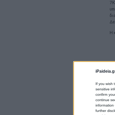
7K
υπ
δι
Δε
Η 
iPaideia.g
If you wish 
sensitive in
confirm you
continue se
information 
further disc
Α΄