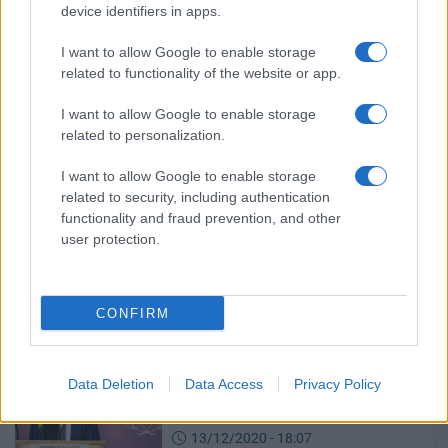
μεταρρύθμιση
device identifiers in apps.
05/01/2021 - 22:00
I want to allow Google to enable storage
related to functionality of the website or app.
Μεγάλες ανατροπές σε μισθούς,
I want to allow Google to enable storage
συντάξεις, επιδόματα – Τι
related to personalization.
αλλάζει
I want to allow Google to enable storage
29/12/2020 - 10:13
related to security, including authentication
functionality and fraud prevention, and other
user protection.
Ασφαλιστικό 2021: Oι αλλαγές σε
συντάξεις, όρια ηλικίας, εισφορές
28/12/2020 - 17:37
CONFIRM
Data Deletion
Data Access
Privacy Policy
Συντάξεις: Τα κύρια σημεία του
νέου ασφαλιστικού νόμου
13/12/2020 - 18:07