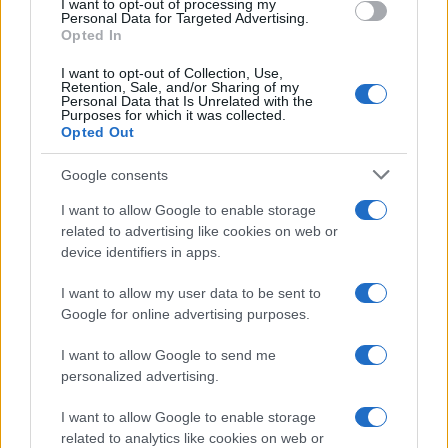
I want to opt-out of processing my
Πισσαρίδη
Personal Data for Targeted Advertising.
Opted In
09/01/2021 - 16:24
I want to opt-out of Collection, Use,
Retention, Sale, and/or Sharing of my
Personal Data that Is Unrelated with the
Purposes for which it was collected.
Συντάξεις: Ποιοί βγαίνουν στη
Opted Out
σύνταξη πριν από τα 62 ή 67 έτη
07/01/2021 - 16:01
Google consents
I want to allow Google to enable storage
related to advertising like cookies on web or
Συντάξεις: Ο γρίφος με τις νέες
device identifiers in apps.
αιτήσεις για συνταξιοδότηση το
2021
I want to allow my user data to be sent to
Google for online advertising purposes.
06/01/2021 - 13:21
I want to allow Google to send me
personalized advertising.
Οι προτεραιότητες του νέου υπ
Εργασίας: Επιδόματα, εκκρεμείς
I want to allow Google to enable storage
συντάξεις, ασφαλιστική
related to analytics like cookies on web or