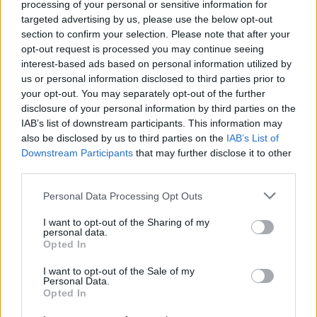
processing of your personal or sensitive information for
25/07/2021 - 19:15
targeted advertising by us, please use the below opt-out
section to confirm your selection. Please note that after your
opt-out request is processed you may continue seeing
interest-based ads based on personal information utilized by
Νέο ασφαλιστικό: Ποιούς
us or personal information disclosed to third parties prior to
εργαζόμενους αφορά – Τι ισχύει
your opt-out. You may separately opt-out of the further
με τις επικουρικές
disclosure of your personal information by third parties on the
28/06/2021 - 13:50
IAB’s list of downstream participants. This information may
also be disclosed by us to third parties on the
IAB’s List of
Downstream Participants
that may further disclose it to other
third parties.
Η ασφαλιστική μεταρρύθμιση για
τη νέα γενιά – Όσα πρέπει να
Please note that this website/app uses one or more Google
Personal Data Processing Opt Outs
γνωρίζεται σε 15 ερωτήσεις και
services and may gather and store information including but
απαντήσεις
not limited to your visit or usage behaviour. You may click to
I want to opt-out of the Sharing of my
personal data.
grant or deny consent to Google and its third-party tags to
25/06/2021 - 14:19
Opted In
use your data for below specified purposes in below Google
consent section.
I want to opt-out of the Sale of my
Personal Data.
Opted In
Παιδεία, εργασία, ασφαλιστικό,
συντάξεις: Τι προβλέπει η έκθεση