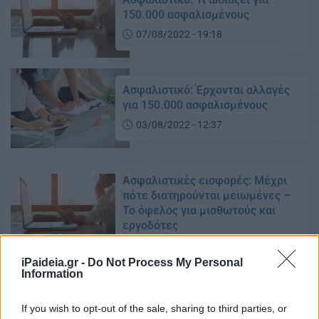
150.000 ασφαλισμένους
07/08/2022 - 19:18
Ασφαλιστικό: Έρχονται αλλαγές
για 150.000 ασφαλισμένους
03/08/2022 - 12:37
Ασφαλιστικές εισφορές: Μέχρι
πότε διατηρούνται μειωμένες –
Το όφελος για μισθωτούς και
εργοδότες
01/09/2021 - 12:28
iPaideia.gr -
Do Not Process My Personal
Information
Τι περιλαμβάνει το νέο
If you wish to opt-out of the sale, sharing to third parties, or
ασφαλιστικό νομοσχέδιο