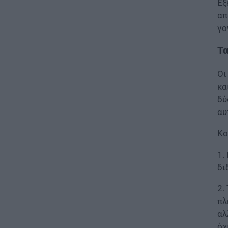
Εξ
τα προσωρινά αποτελέσματα
απ
για τα voucher
γο
07.08.2026 - 13:52
Τα
ΕΙΔΗΣΕΙΣ
Ιός Δυτικού Νείλου: Στο
Οι
«κόκκινο» φέτος η Αττική –
Πώς μεταδίδεται, ποια είναι τα
κα
συμπτώματα, ποια είναι τα
δύ
μέτρα προστασίας
αυ
07.08.2026 - 13:19
Κο
ΕΙΔΗΣΕΙΣ
1.
Διαβατήρια: Ποιά είναι τα
ισχυρότερα και ποια τα
δι
ασθενέστερα στον κόσμο το
2026
2.
07.08.2026 - 12:42
πλ
αλ
ΠΑΙΔΕΙΑ
όχ