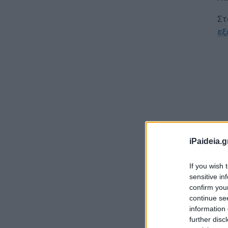
Στ
εξ
iPaideia.g
If you wish 
sensitive in
confirm you
Πρ
continue se
συ
information 
Λα
further disc
εί