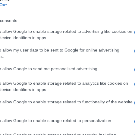
Out
consents
o allow Google to enable storage related to advertising like cookies on
evice identifiers in apps.
α τον λόγο αυτό δεν λείπουν οι φωνές εκπαιδευτικών προ
ανεξετάσει το θέμα και επιτρέψει στους φετινούς αποφο
o allow my user data to be sent to Google for online advertising
υ διδάχθηκαν στο σχολείο τους δηλαδή την Κοινωνιολογί
s.
ιστολές από υποψηφίους που θα ξαναδώσουν
Πανελλαδικ
to allow Google to send me personalized advertising.
υς αρμόδιους: «Πώς θα εξετασθούν σε ένα μάθημα που δε
 υποψήφιοι κάνουν λόγο για αδικία και ρωτούν την ηγεσί
o allow Google to enable storage related to analytics like cookies on
evice identifiers in apps.
υ δεν έχουν διδαχθεί ποτέ στο σχολείο». Όπως λένε οι πε
 είναι πρώτη φορά που σε μεταβατικό στάδιο επιλέγεται
o allow Google to enable storage related to functionality of the website
α δίκαιη λύση, για το σύνολο των υποψηφίων.
 υπουργείο Παιδείας, με σχετικό νομοσχέδιο, αποφάσισε
o allow Google to enable storage related to personalization.
ν Λατινικών, το οποίο αναμένεται να είναι εμπλουτισμέν
ρελθόν, αλλά όχι από τη φετινή χρονιά. Το νέο πνεύμα π
o allow Google to enable storage related to security, including