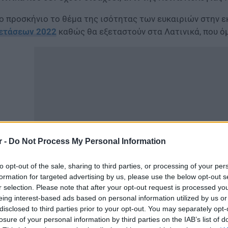
ο προσκήνιο το θέμα της ισότητας των ευκαιριών στην 
ετάσεων 2022
καθώς θα εξεταστούν στα Λατινικά, που ό
r -
Do Not Process My Personal Information
to opt-out of the sale, sharing to third parties, or processing of your per
formation for targeted advertising by us, please use the below opt-out s
r selection. Please note that after your opt-out request is processed y
όκειται σύμφωνα με το Πρώτο Θέμα, για τους υποψήφιο
eing interest-based ads based on personal information utilized by us or
μμετάσχουν εκ νέου στις
Πανελλήνιες 2022
, ως απόφοιτ
disclosed to third parties prior to your opt-out. You may separately opt-
τινικών αντί της Κοινωνιολογίας, ύστερα από την αλλαγ
losure of your personal information by third parties on the IAB’s list of
ναι ότι φετινοί απόφοιτοι δεν έχουν διδαχθεί στο σχολε