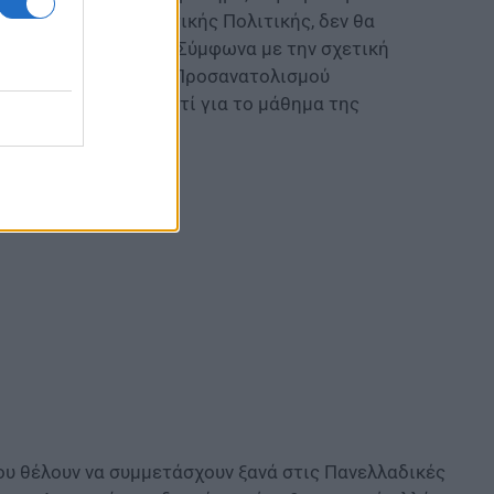
Ινστιτούτο Εκπαιδευτικής Πολιτικής, δεν θα
ιο με το παλαιότερο. Σύμφωνα με την σχετική
παίδευση της Ομάδας Προσανατολισμού
μα των Λατινικών αντί για το μάθημα της
.
υ θέλουν να συμμετάσχουν ξανά στις Πανελλαδικές