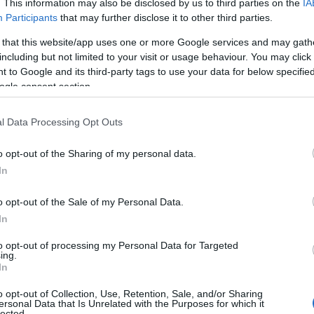
. This information may also be disclosed by us to third parties on the
IA
ό νεαρή ηλικία σε αυτό που ονομάζουμε ως ασυνέχεια κα
Participants
that may further disclose it to other third parties.
 that this website/app uses one or more Google services and may gath
 υποψήφιοι που ήδη ξεκίνησαν την προετοιμασία τους για
including but not limited to your visit or usage behaviour. You may click 
λοκαίρι του 2022 κάνουν λόγο για «άνισο αγώνα» και «δύ
 to Google and its third-party tags to use your data for below specifi
άρκεια της χρονιάς, μελετώντας με δικά τους έξοδα ένα 
ogle consent section.
α ολόκληρη χρονιά διάβαζαν ένα άλλο μάθημα, αυτό της 
l Data Processing Opt Outs
όκειται για υποψηφίους που είτε δεν πήραν το εισιτήριο
τάφεραν να εισαχθούν στην σχολή της προτίμησής τους 
o opt-out of the Sharing of my personal data.
ετάσεις.
In
παιδευτικοί ζητούν την εξέταση των συγκεκριμένων υπ
o opt-out of the Sale of my Personal Data.
In
to opt-out of processing my Personal Data for Targeted
ing.
In
o opt-out of Collection, Use, Retention, Sale, and/or Sharing
ersonal Data that Is Unrelated with the Purposes for which it
lected.