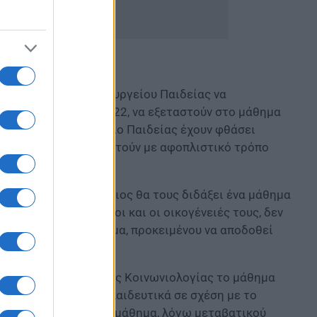
ς την ηγεσία του υπουργείου Παιδείας να
ίτους για το έτος 2022, να εξεταστούν στο μάθημα
α. Ήδη, στο υπουργείο Παιδείας έχουν φθάσει
ές Εξετάσεις
και ρωτούν με αφοπλιστικό τρόπο
ν έχουν διδαχθεί».
α του υπουργείου «ποιος θα τους διδάξει ένα μάθημα
ρισσότεροι υποψήφιοι και οι οικογένειές τους, δεν
 κάποιο διπλό σύστημα, προκειμένου να αποδοθεί
 να βάλει στη θέση της Κοινωνιολογίας το μάθημα
ο και ανανεωμένο εκπαιδευτικά σε σχέση με το
ου θέλει να δώσει στο μάθημα, λόγω μεταβατικού