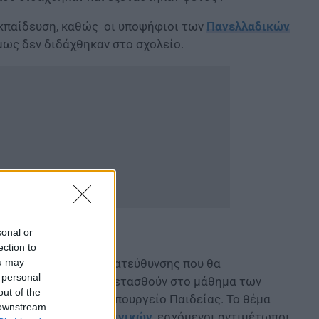
εκπαίδευση, καθώς οι υποψήφιοι των
Πανελλαδικών
μως δεν διδάχθηκαν στο σχολείο.
sonal or
ection to
ou may
υς της Θεωρητικής κατεύθυνσης που θα
 personal
οι του 2021 και θα εξετασθούν στο μάθημα των
out of the
ή που αποφάσισε το υπουργείο Παιδείας. Το θέμα
 downstream
ίο το μάθημα των
Λατινικών
, ερχόμενοι αντιμέτωποι