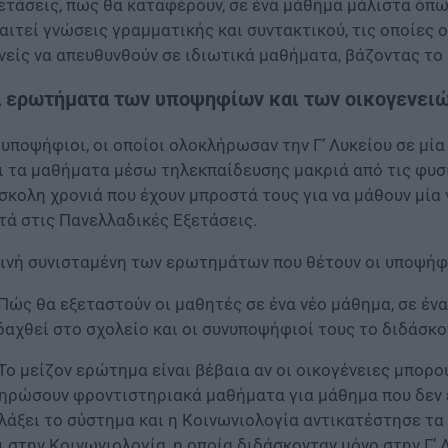
ετάσεις, πως θα καταφέρουν, σε ένα μάθημα μάλιστα όπως
αιτεί γνώσεις γραμματικής και συντακτικού, τις οποίες 
νείς να απευθυνθούν σε ιδιωτικά μαθήματα, βάζοντας το 
 ερωτήματα των υποψηφίων και των οικογενειώ
 υποψήφιοι, οι οποίοι ολοκλήρωσαν την Γ’ Λυκείου σε μία
ι τα μαθήματα μέσω τηλεκπαίδευσης μακριά από τις φυσικ
σκολη χρονιά που έχουν μπροστά τους για να μάθουν μία
τά στις Πανελλαδικές Εξετάσεις.
ινή συνισταμένη των ερωτημάτων που θέτουν οι υποψήφιο
 Πώς θα εξεταστούν οι μαθητές σε ένα νέο μάθημα, σε έν
δαχθεί στο σχολείο και οι συνυποψήφιοί τους το διδάσκο
 Το μείζον ερώτημα είναι βέβαια αν οι οικογένειες μπορο
ηρώσουν φροντιστηριακά μαθήματα για μάθημα που δεν έχ
λάξει το σύστημα και η Κοινωνιολογία αντικατέστησε τα 
ι στην Κοινωνιολογία, η οποία διδάσκονταν μόνο στην Γ’ 