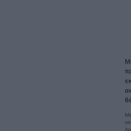
Με
π
ε
α
θ
Με
υπ
Λα