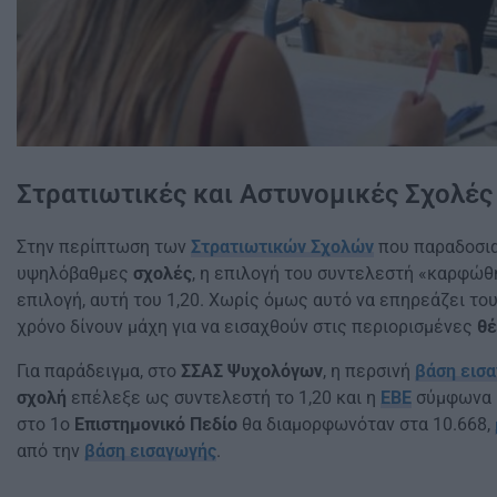
Στρατιωτικές και Αστυνομικές Σχολές
Στην περίπτωση των
Στρατιωτικών Σχολών
που παραδοσια
υψηλόβαθμες
σχολές
, η επιλογή του συντελεστή «καρφώ
επιλογή, αυτή του 1,20. Χωρίς όμως αυτό να επηρεάζει τ
χρόνο δίνουν μάχη για να εισαχθούν στις περιορισμένες
θέ
Για παράδειγμα, στο
ΣΣΑΣ Ψυχολόγων
, η περσινή
βάση εισ
σχολή
επέλεξε ως συντελεστή το 1,20 και η
ΕΒΕ
σύμφωνα μ
στο 1ο
Επιστημονικό Πεδίο
θα διαμορφωνόταν στα 10.668,
από την
βάση εισαγωγή
ς
.