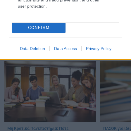
user protection.
CONFIRM
Πανελλήνιες: 
Φοιτητές: Πότε έρχεται νέο κύμα
βαθμολόγηση, 
διαγραφών από τα ΑΕΙ
Απολυτήριο
05/08/2026 - 15:39
Data Deletion
Data Access
Privacy Policy
03/08/2026 - 12:
Μη Κρατικά Πανεπιστήμια: Πότε
ΠΑΣΟΚ για ιδι