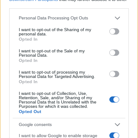
third parties.
Ακολουθείστε το iPaideia.gr στο Go
Please note that this website/app uses one or more Google
Personal Data Processing Opt Outs
services and may gather and store information including but
Ειδήσεις
Tελευταίες
για την Παιδεία και την εργασ
not limited to your visit or usage behaviour. You may click to
I want to opt-out of the Sharing of my
personal data.
grant or deny consent to Google and its third-party tags to
Opted In
use your data for below specified purposes in below Google
consent section.
I want to opt-out of the Sale of my
Personal Data.
Opted In
I want to opt-out of processing my
Personal Data for Targeted Advertising.
Opted In
Στην Κατηγορία:
ΠΑΙΔΕΙΑ
I want to opt-out of Collection, Use,
Retention, Sale, and/or Sharing of my
Personal Data that Is Unrelated with the
Purposes for which it was collected.
Opted Out
TAGS:
ΑΕΝ
ΑΣΤΥΝΟΜΙΚΕΣ ΣΧΟΛΕΣ
ΒΑΣΕΙΣ
ΒΑΣΕ
Google consents
ΒΑΣΕΙΣ ΕΙΣΑΓΩΓΗΣ
ΒΑΣΕΙΣ ΜΗΧΑΝΟΓΡΑΦΙΚΟ
I want to allow Google to enable storage
ΒΑΣΕΙΣ ΠΑΝΕΛΛΗΝΙΕΣ 2020
ΕΒΕ
ΕΙΔΗΣΕΙΣ