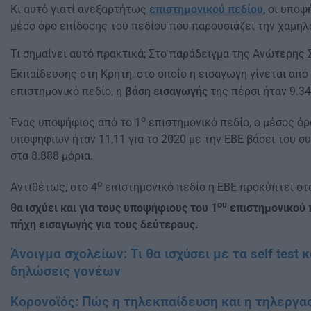
Κι αυτό γιατί ανεξαρτήτως
επιστημονικού πεδίου
, οι υποψ
μέσο όρο επίδοσης του πεδίου που παρουσιάζει την χαμηλ
Τι σημαίνει αυτό πρακτικά; Στο παράδειγμα της Ανώτερης
Εκπαίδευσης στη Κρήτη, στο οποίο η εισαγωγή γίνεται από 
επιστημονικό πεδίο, η
βάση εισαγωγής
της πέρσι ήταν 9.34
ο
Ένας υποψήφιος από το 1
επιστημονικό πεδίο, ο μέσος ό
υποψηφίων ήταν 11,11 για το 2020 με την ΕΒΕ βάσει του σ
στα 8.888 μόρια.
ο
Αντιθέτως, στο 4
επιστημονικό πεδίο η ΕΒΕ προκύπτει στα
ου
θα ισχύει και για τους υποψήφιους του 1
επιστημονικού 
πήχη εισαγωγής για τους δεύτερους.
Άνοιγμα σχολείων: Τι θα ισχύσει με τα self test 
δηλώσεις γονέων
Κορονοϊός: Πώς η τηλεκπαίδευση και η τηλεργασ