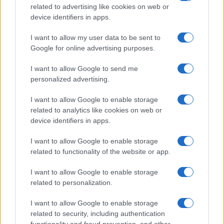
related to advertising like cookies on web or
ΕΛΑΧΙΣΤΗ ΒΑΣΗ ΕΙΣΑΓΩΓΗΣ
ΕΠΙΣΤΗΜΟΝΙΚΑ ΠΕΔΙ
device identifiers in apps.
ΜΗΧΑΝΟΓΡΑΦΙΚΟ
ΜΗΧΑΝΟΓΡΑΦΙΚΟ 2021
ΜΟ
I want to allow my user data to be sent to
ΝΕΑ
ΠΑΝΕΛΛΑΔΙΚΕΣ
ΠΑΝΕΛΛΑΔΙΚΕΣ 2021
Google for online advertising purposes.
ΠΑΝΕΛΛΑΔΙΚΕΣ ΕΞΕΤΑΣΕΙΣ
ΠΑΝΕΛΛΗΝΙΕΣ
ΠΑ
ΠΑΝΕΠΙΣΤΗΜΙΑ
ΠΕΔΙΑ
ΣΤΡΑΤΙΩΤΙΚΕΣ ΣΧΟΛΕ
I want to allow Google to send me
ΣΧΟΛΕΣ ΑΣΤΥΝΟΜΙΑΣ
ΣΧΟΛΕΣ ΠΥΡΟΣΒΕΣΤΙΚΗΣ
personalized advertising.
ΥΠΟΨΗΦΙΟΙ
I want to allow Google to enable storage
related to analytics like cookies on web or
device identifiers in apps.
ΔΙΑΒΑΣΤΕ ΑΚΟΜΑ
I want to allow Google to enable storage
related to functionality of the website or app.
I want to allow Google to enable storage
related to personalization.
I want to allow Google to enable storage
related to security, including authentication
functionality and fraud prevention, and other