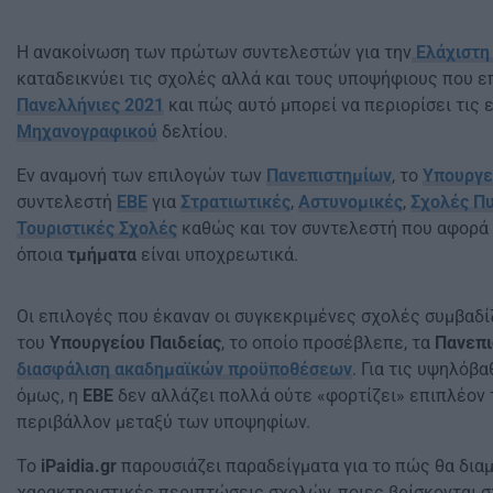
Η ανακοίνωση των πρώτων συντελεστών για την
Ελάχιστη
καταδεικνύει τις σχολές αλλά και τους υποψήφιους που ε
Πανελλήνιες 2021
και πώς αυτό μπορεί να περιορίσει τις
Μηχανογραφικού
δελτίου.
Εν αναμονή των επιλογών των
Πανεπιστημίων
, το
Υπουργε
συντελεστή
ΕΒΕ
για
Στρατιωτικές
,
Αστυνομικές
,
Σχολές Π
Τουριστικές Σχολές
καθώς και τον συντελεστή που αφορά
όποια
τμήματα
είναι υποχρεωτικά.
Οι επιλογές που έκαναν οι συγκεκριμένες σχολές συμβαδί
του
Υπουργείου Παιδείας
, το οποίο προσέβλεπε, τα
Πανεπι
διασφάλιση ακαδημαϊκών προϋποθέσεων
. Για τις υψηλόβ
όμως, η
ΕΒΕ
δεν αλλάζει πολλά ούτε «φορτίζει» επιπλέον 
περιβάλλον μεταξύ των υποψηφίων.
Το
iPaidia.gr
παρουσιάζει παραδείγματα για το πώς θα δι
χαρακτηριστικές περιπτώσεις σχολών, ποιες βρίσκονται στ