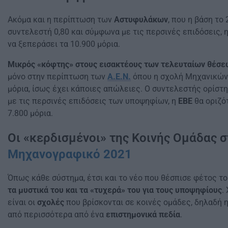
Ακόμα και η περίπτωση των
Αστυφυλάκων
, που η βάση το
συντελεστή 0,80 και σύμφωνα με τις περσινές επιδόσεις, 
να ξεπεράσει τα 10.900 μόρια.
Μικρός «κόφτης» στους εισακτέους των τελευταίων θέσε
μόνο στην περίπτωση των
Α.Ε.Ν.
όπου η σχολή Μηχανικών 
μόρια, ίσως έχει κάποιες απώλειες. Ο συντελεστής ορίστ
με τις περσινές επιδόσεις των υποψηφίων, η
ΕΒΕ
θα οριζό
7.800 μόρια.
Οι «κερδισμένοι» της Κοινής Ομάδας σ
Μηχανογραφικό 2021
Όπως κάθε σύστημα, έτσι και το νέο που θέσπισε φέτος τ
τα μυστικά του και τα «τυχερά» του για τους υποψηφίους
.
είναι οι
σχολές
που βρίσκονται σε κοινές ομάδες, δηλαδή η
από περισσότερα από ένα
επιστημονικά πεδία
.