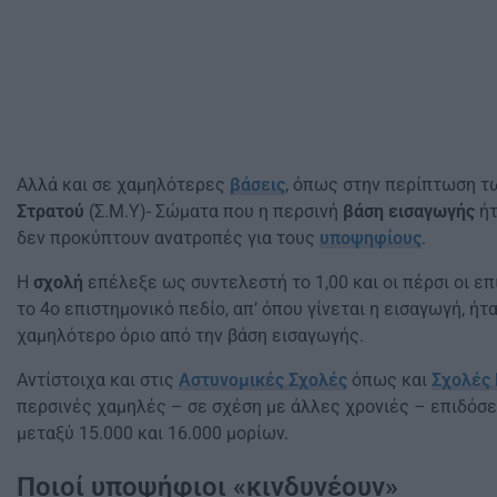
Αλλά και σε χαμηλότερες
βάσεις
, όπως στην περίπτωση τ
Στρατού
(Σ.Μ.Υ)- Σώματα που η περσινή
βάση εισαγωγής
ήτ
δεν προκύπτουν ανατροπές για τους
υποψηφίους
.
Η
σχολή
επέλεξε ως συντελεστή το 1,00 και οι πέρσι οι 
το 4ο επιστημονικό πεδίο, απ’ όπου γίνεται η εισαγωγή, ήτ
χαμηλότερο όριο από την βάση εισαγωγής.
Αντίστοιχα και στις
Αστυνομικές Σχολές
όπως και
Σχολές
περσινές χαμηλές – σε σχέση με άλλες χρονιές – επιδόσει
μεταξύ 15.000 και 16.000 μορίων.
Ποιοί υποψήφιοι «κινδυνέουν»