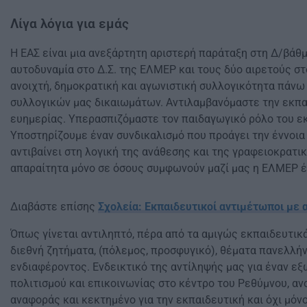
Λίγα λόγια για εμάς
Η ΕΑΣ είναι μια ανεξάρτητη αριστερή παράταξη στη Δ/βάθμ
αυτοδυναμία στο Δ.Σ. της ΕΛΜΕΡ και τους δύο αιρετούς στ
ανοιχτή, δημοκρατική και αγωνιστική συλλογικότητα πάνω
συλλογικών μας δικαιωμάτων. Αντιλαμβανόμαστε την εκπα
ευημερίας. Υπερασπιζόμαστε τον παιδαγωγικό ρόλο του ε
Υποστηρίζουμε έναν συνδικαλισμό που προάγει την έννοια 
αντιβαίνει στη λογική της ανάθεσης και της γραφειοκρατικ
απαραίτητα μόνο σε όσους συμφωνούν μαζί μας η ΕΛΜΕΡ έχ
Διαβάστε επίσης
Σχολεία: Εκπαιδευτικοί αντιμέτωποι με 
Όπως γίνεται αντιληπτό, πέρα από τα αμιγώς εκπαιδευτικ
διεθνή ζητήματα, (πόλεμος, προσφυγικό), θέματα πανελλήν
ενδιαφέροντος. Ενδεικτικό της αντίληψής μας για έναν ε
πολιτισμού και επικοινωνίας στο κέντρο του Ρεθύμνου, αν
αναφοράς και κεκτημένο για την εκπαιδευτική και όχι μό