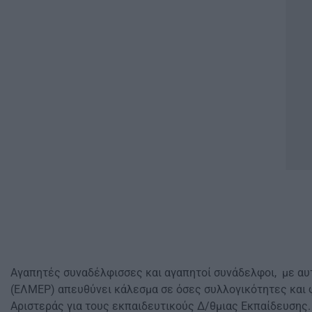
Αγαπητές συναδέλφισσες και αγαπητοί συνάδελφοι, με αυ
(ΕΛΜΕΡ) απευθύνει κάλεσμα σε όσες συλλογικότητες και φ
Αριστεράς για τους εκπαιδευτικούς Δ/θμιας Εκπαίδευσης.