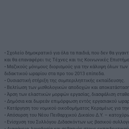
• Σχολείο δημοκρατικό για όλα τα παιδιά, που δεν θα γιγα
και θα επαναφέρει τις Τέχνες και τις Κοινωνικές Επιστήμε
• Μαζικούς μόνιμους διορισμούς για την κάλυψη όλων των
διδακτικού ωραρίου στα προ του 2013 επίπεδα.
• Ουσιαστική στήριξη της συμπεριληπτικής εκπαίδευσης.
• Βελτίωση των μισθολογικών αποδοχών και αποκατάστασ
• Άρση των ελαστικών μορφών εργασίας, διασφάλιση σταθε
• Δημόσια και δωρεάν επιμόρφωση εντός εργασιακού ωραρ
• Κατάργηση του νομικού οικοδομήματος Κεραμέως για την
• Απόσυρση του Νέου Πειθαρχικού Δικαίου Δ.Υ. – κατοχύ
• Ενίσχυση του Συλλόγου Διδασκόντων ως βασικού συλλογ
• Διαφάνεια, λογοδοσία και σεβασμός στους εκπαιδευτικού