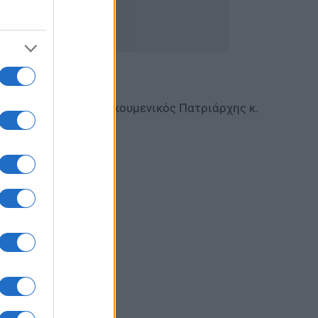
αιρετισμό και ο Οικουμενικός Πατριάρχης κ.