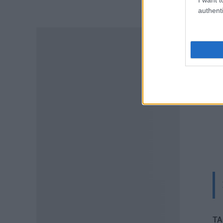
ΠΑΙΔΕΙΑ
authenti
Διορισμοί εκπαιδευτικών –
ΟΠΣΥΔ: Αυτά πρέπει να
προσέξετε πριν δηλώσετε
περιοχές
06.08.2026 - 13:52
ΕΙΔΗΣΕΙΣ
Φωτοβολταϊκά στο μπαλκόνι:
Πώς μπορείτε να μειώσετε τον
λογαριασμό ρεύματος
06.08.2026 - 13:01
ΕΙΔΗΣΕΙΣ
Κοινωνικό Οικιακό Τιμολόγιο
Ρεύματος: Πότε ανοίγει η
πλατφόρμα ξανά για τις
αιτήσεις
06.08.2026 - 12:40
TA