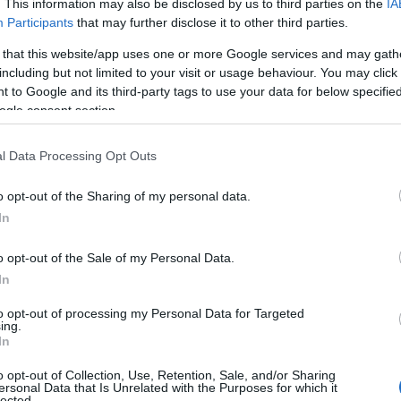
. This information may also be disclosed by us to third parties on the
IA
φαλώς η σχέση αυτή και η συνακόλουθη προοπτική της νί
Participants
that may further disclose it to other third parties.
οσεγγίζει η Θεολογία με τρόπο επιστημονικό. Είναι ένα
 that this website/app uses one or more Google services and may gath
 ανθρώπινη γνώση βρίσκεται συνεχώς μπροστά στο σκάνδ
including but not limited to your visit or usage behaviour. You may click 
λει να εξαντλήσει την Αλήθεια. Ο Θεός άλλοτε σα να φαίνε
 to Google and its third-party tags to use your data for below specifi
τόσο ο μόχθος της Θεολογίας μας έχει χαριστεί σε χιλιά
ogle consent section.
φία τους κειμένων, υποδειγμάτων ανθρωπίνου λόγου και
l Data Processing Opt Outs
χήθηκε, επίσης, οι σπουδές τους να είναι γόνιμες και δη
ευνα. «Μη διστάσετε να αμφισβητήσετε, να ψάξετε την αλ
o opt-out of the Sharing of my personal data.
, έχουν ανάγκη την ειλικρινή αγωνία των νέων. Θα προσθ
In
οσωπικό σας ψάξιμο. Δώστε χώρο σ’ αυτό τον ιερό εαυτό 
o opt-out of the Sale of my Personal Data.
 φωνή του. Μη διστάσετε τέλος να «συζητήσετε» με το Θ
In
to opt-out of processing my Personal Data for Targeted
ing.
In
o opt-out of Collection, Use, Retention, Sale, and/or Sharing
ersonal Data that Is Unrelated with the Purposes for which it
lected.