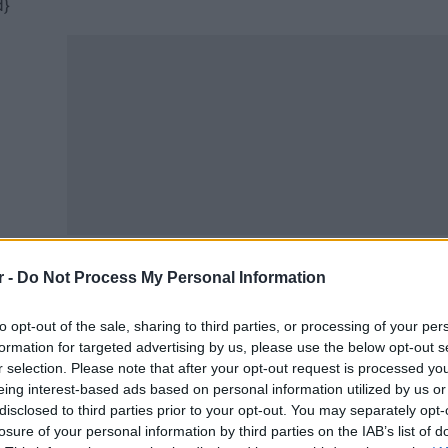
d}
r -
Do Not Process My Personal Information
τελετή υποδοχής των πρωτοετών φοιτητών του ακαδημα
to opt-out of the sale, sharing to third parties, or processing of your per
 πρωί διαδικτυακά.
formation for targeted advertising by us, please use the below opt-out s
r selection. Please note that after your opt-out request is processed y
Αρχιεπίσκοπος συνεχάρη τους φοιτητές για την επιτυχία 
eing interest-based ads based on personal information utilized by us or
ποτε υποψιαζόμαστε και υπαρξιακά πιστοποιούμε, αυτό ε
disclosed to third parties prior to your opt-out. You may separately opt-
λικά η αίσθηση του μυστηρίου της σχέσης μας με το Θεό. 
losure of your personal information by third parties on the IAB’s list of