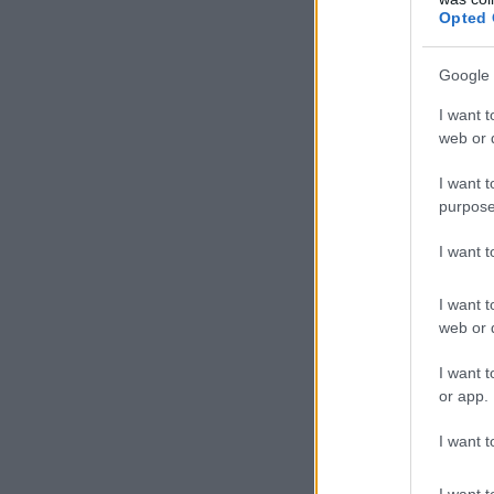
ΕΙΔΗΣΕΙΣ
Opted 
Ιός Δυτικού Νείλου:
Αυξάνονται τα κρούσματα, σε
ποιες περιοχές της Αττικής
Google 
έχουν εντοπιστεί
I want t
06.08.2026 - 15:31
web or d
Στ
ΠΑΙΔΕΙΑ
I want t
Βα
Διορισμοί εκπαιδευτικών
purpose
2026: Δείτε μέχρι ποια σειρά
ΑΣΕΠ έγιναν οι περσινοί
I want 
διορισμοί ΠΕ70
06.08.2026 - 14:46
I want t
web or d
ΠΑΙΔΕΙΑ
ΑΣΕΠ: Το χρονοδιάγραμμα για
I want t
πίνακες, διορισμούς και
or app.
προσλήψεις αναπληρωτών
I want t
06.08.2026 - 14:26
I want t