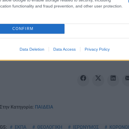
cation functionality and fraud prevention, and other user protection.
Ακολουθείστε το iPai
CONFIRM
Ειδήσεις
Tελευταίες
για την Παιδεία 
Data Deletion
Data Access
Privacy Policy
Στην Κατηγορία:
ΠΑΙΔΕΙΑ
ΕΚΠΑ
ΘΕΟΛΟΓΙΚΗ
ΙΕΡΩΝΥΜΟΣ
ΚΟΡΟΝΟ
GS: