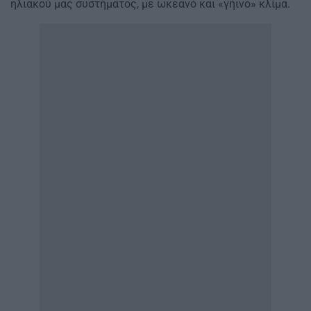
ηλιακού μας συστήματος, με ωκεανό και «γήινο» κλίμα.