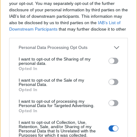
επιφάνεια της Αφροδίτης για να ρίξει φως στη
your opt-out. You may separately opt-out of the further
γεωλογική ιστορία της Αφροδίτης και γιατί εξελίχθηκε
disclosure of your personal information by third parties on the
τόσο διαφορετικά από εκείνη της Γης. Μια
IAB’s list of downstream participants. This information may
also be disclosed by us to third parties on the
IAB’s List of
διαστημοσυσκευή θα τεθεί σε τροχιά γύρω από τον
Downstream Participants
that may further disclose it to other
πλανήτη, διαθέτοντας νέας τεχνολογίας ραντάρ που θα
third parties.
δημιουργήσει τρισδιάστατες αναπαραστάσεις της
τοπογραφίας του πλανήτη και θα επιβεβαιώσει ότι
Please note that this website/app uses one or more Google
Personal Data Processing Opt Outs
services and may gather and store information including but
υπάρχει τεκτονική των πλακών και ηφαιστειακή
not limited to your visit or usage behaviour. You may click to
I want to opt-out of the Sharing of my
δραστηριότητα. Επίσης θα καταγράψει τις υπέρυθρες
personal data.
grant or deny consent to Google and its third-party tags to
εκπομπές από την επιφάνεια. Την επιστημονική ευθύνη
Opted In
use your data for below specified purposes in below Google
της αποστολής θα έχει το Εργαστήριο Αεριώθησης (JPL)
consent section.
I want to opt-out of the Sale of my
στην Καλιφόρνια, ενώ θα συμβάλουν και οι τρεις
Personal Data.
ευρωπαϊκές διαστημικές υπηρεσίες (γερμανική,
Opted In
γαλλική, ιταλική), κατασκευάζοντας διάφορα
I want to opt-out of processing my
επιστημονικά όργανα για το σκάφος.
Personal Data for Targeted Advertising.
Opted In
I want to opt-out of Collection, Use,
Retention, Sale, and/or Sharing of my
Personal Data that Is Unrelated with the
Purposes for which it was collected.