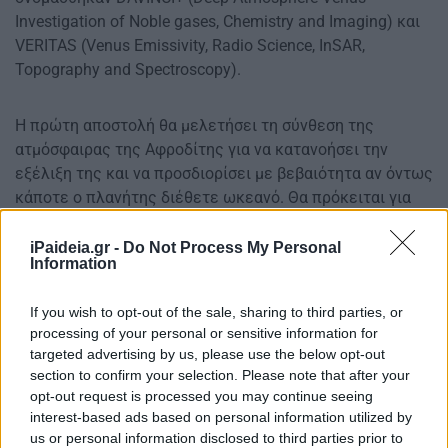
Investigation of Noble gases, Chemistry and Imaging) και
VERITAS (Venus Emissivity, Radio Science, InSAR,
Topography and Spectroscopy).
Η πρώτη αποστολή θα μελετήσει τη σύνθεση της
ατμόσφαιρας της Αφροδίτης για να κατανοήσει την
εξέλιξη της και να προσδιορίσει με βεβαιότητα αν όντως
κάποτε ο πλανήτης διέθετε ωκεανό. Θα πρόκειται για
μια σφαιρική διαστημοσυσκευή που θα «βουτήξει» μέσα
στην πυκνή ατμόσφαιρα κυρίως από νέφη θειικού οξέος
iPaideia.gr -
Do Not Process My Personal
Information
και διοξείδιο του άνθρακα και θα κάνει ακριβείς
μετρήσεις. Επίσης θα τραβήξει τις πρώτες υψηλής
If you wish to opt-out of the sale, sharing to third parties, or
ανάλυσης φωτογραφίες μοναδικών γεωλογικών
processing of your personal or sensitive information for
χαρακτηριστικών της Αφροδίτης. Την επιστημονική
targeted advertising by us, please use the below opt-out
ευθύνη της DAVINCI+ θα έχει το Κέντρο Διαστημικών
section to confirm your selection. Please note that after your
Πτήσεων Goddard στο Μέριλαντ.
opt-out request is processed you may continue seeing
interest-based ads based on personal information utilized by
Η δεύτερη αποστολή VERITAS θα χαρτογραφήσει την
us or personal information disclosed to third parties prior to