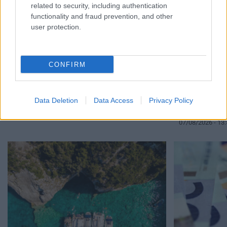
related to security, including authentication
functionality and fraud prevention, and other
user protection.
CONFIRM
ΝΕΟ φοιτητικό επίδομα: Για ποιούς φοιτητές
Παιδικοί σταθ
07/08/2026 - 15:54
πότε αναμένον
Data Deletion
Data Access
Privacy Policy
αποτελέσματα 
07/08/2026 - 13: