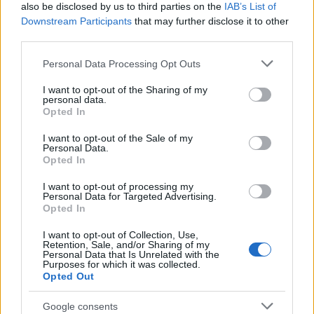
also be disclosed by us to third parties on the
IAB’s List of
Downstream Participants
that may further disclose it to other
third parties.
Ακολουθείστε το iPaideia.gr στο Go
Please note that this website/app uses one or more Google
Personal Data Processing Opt Outs
Ειδήσεις
Tελευταίες
για την Παιδεία και την εργασ
services and may gather and store information including but
not limited to your visit or usage behaviour. You may click to
I want to opt-out of the Sharing of my
personal data.
grant or deny consent to Google and its third-party tags to
Opted In
use your data for below specified purposes in below Google
consent section.
I want to opt-out of the Sale of my
Personal Data.
Opted In
I want to opt-out of processing my
Personal Data for Targeted Advertising.
Opted In
Στην Κατηγορία:
ΕΙΔΗΣΕΙΣ
I want to opt-out of Collection, Use,
Retention, Sale, and/or Sharing of my
Personal Data that Is Unrelated with the
Purposes for which it was collected.
VOUCHER
ΕΠΙΔΟΜΑΤΑ
ΠΑΙΔΙΑ
TAGS:
Opted Out
Google consents