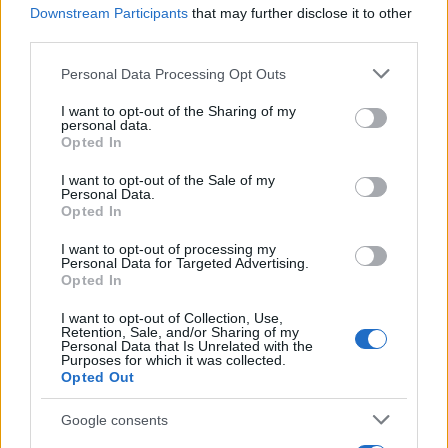
Downstream Participants
that may further disclose it to other
third parties.
Please note that this website/app uses one or more Google
Personal Data Processing Opt Outs
services and may gather and store information including but
not limited to your visit or usage behaviour. You may click to
I want to opt-out of the Sharing of my
2. Στη φορολογία εισοδήματος των επιχειρήσεων
personal data.
grant or deny consent to Google and its third-party tags to
υπάρχουν 200 φοροαπαλλαγές με κόστος 1,3 δισ. ευρώ.
Opted In
use your data for below specified purposes in below Google
Κερδισμένες είναι 53.021 επιχειρήσεις.
consent section.
I want to opt-out of the Sale of my
Personal Data.
3. Στη φορολογία κεφαλαίου (ΕΝΦΙΑ, ΕΦΑ, κληρονομιές,
Opted In
γονικές παροχές, δωρεές, μεταβιβάσεις κ.λπ.) υπάρχουν
I want to opt-out of processing my
129 απαλλαγές με κόστος 3,8 δις. ευρώ στα κρατικά
Personal Data for Targeted Advertising.
ταμεία από 4,2 δισ. ευρώ το 2021. Ειδικά οι απαλλαγές
Opted In
στον ΕΝΦΙΑ ανέρχονται σε 84 εκατ. ευρώ και κάνουν
I want to opt-out of Collection, Use,
χρήση 5.044.977 φορολογούμενοι, στον Ειδικό Φόρο
Retention, Sale, and/or Sharing of my
Personal Data that Is Unrelated with the
Ακινήτων (ΕΦΑ) το ύψος των απαλλαγών για 8.499
Purposes for which it was collected.
ιδιοκτήτες φθάνει τα 3,7 δισ. ευρώ, στις μεταβιβάσεις το
Opted Out
κόστος ανέρχεται σε 84,8 εκατ. με 28.667
Google consents
φορολογούμενους να αξιοποιούν την απαλλαγή που
δίνεται για την αγορά πρώτης κατοικίας.