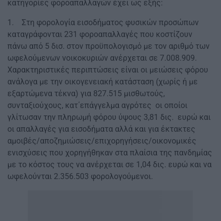
κατηγορίες φοροαπαλλαγών έχει ως εξής:
1. Στη φορολογία εισοδήματος φυσικών προσώπων
καταγράφονται 231 φοροαπαλλαγές που κοστίζουν
πάνω από 5 δισ. στον προϋπολογισμό με τον αριθμό των
ωφελούμενων νοικοκυριών ανέρχεται σε 7.008.909.
Χαρακτηριστικές περιπτώσεις είναι οι μειώσεις φόρου
ανάλογα με την οικογενειακή κατάσταση (χωρίς ή με
εξαρτώμενα τέκνα) για 827.515 μισθωτούς,
συνταξιούχους, κατ΄επάγγελμα αγρότες οι οποίοι
γλίτωσαν την πληρωμή φόρου ύψους 3,81 δις. ευρώ και
οι απαλλαγές για εισοδήματα αλλά και για έκτακτες
αμοιβές/αποζημιώσεις/επιχορηγήσεις/οικονομικές
ενισχύσεις που χορηγήθηκαν στα πλαίσια της πανδημίας
με το κόστος τους να ανέρχεται σε 1,04 δις. ευρώ και να
ωφελούνται 2.356.503 φορολογούμενοι.