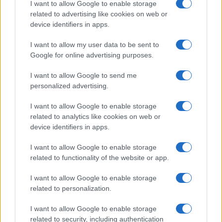
I want to allow Google to enable storage
related to advertising like cookies on web or
4. Στον Φόρο Προστιθέμενης Αξίας οι φοροαπαλλαγές
device identifiers in apps.
εντοπίζονται σε 85 περιπτώσεις και κοστίζουν στον
κρατικό προϋπολογισμό 854 εκατ. ευρώ.
I want to allow my user data to be sent to
Χαρακτηριστικό παράδειγμα απαλλαγής είναι ο
Google for online advertising purposes.
υπερμειωμένος συντελεστής 6% που επιβάλλεται σε
I want to allow Google to send me
φάρμακα και βιβλία, καθώς και η απαλλαγή από τον ΦΠΑ
personalized advertising.
των ταχυδρομικών υπηρεσιών.
I want to allow Google to enable storage
related to analytics like cookies on web or
device identifiers in apps.
I want to allow Google to enable storage
related to functionality of the website or app.
I want to allow Google to enable storage
related to personalization.
I want to allow Google to enable storage
related to security, including authentication