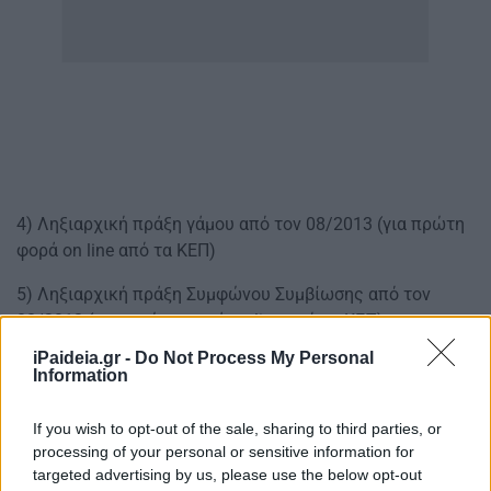
4) Ληξιαρχική πράξη γάμου από τον 08/2013 (για πρώτη
φορά on line από τα ΚΕΠ)
5) Ληξιαρχική πράξη Συμφώνου Συμβίωσης από τον
08/2013 ( για πρώτη φορά on line από τα ΚΕΠ)
iPaideia.gr -
Do Not Process My Personal
6) Ληξιαρχική Πράξη Θανάτου από τον 08/2013 (για
Information
πρώτη φορά on line από τα ΚΕΠ)
If you wish to opt-out of the sale, sharing to third parties, or
processing of your personal or sensitive information for
targeted advertising by us, please use the below opt-out