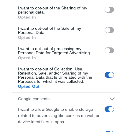
services and may gather and store information including but
not limited to your visit or usage behaviour. You may click to
I want to opt-out of the Sharing of my
personal data.
grant or deny consent to Google and its third-party tags to
Opted In
use your data for below specified purposes in below Google
consent section.
I want to opt-out of the Sale of my
Personal Data.
Opted In
I want to opt-out of processing my
Personal Data for Targeted Advertising.
Opted In
I want to opt-out of Collection, Use,
Retention, Sale, and/or Sharing of my
Personal Data that Is Unrelated with the
Purposes for which it was collected.
Opted Out
Google consents
I want to allow Google to enable storage
Ακολουθείστε το iPaideia.gr στο Go
related to advertising like cookies on web or
Ειδήσεις
Tελευταίες
για την Παιδεία και την εργασ
device identifiers in apps.