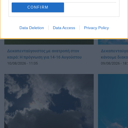
CONFIRM
Data Deletion
Data Access
Privacy Policy
Δεκαπενταύγουστος με ανατροπή στον
Δεκαπενταύγου
καιρό: Η πρόγνωση για 14-16 Αυγούστου
κάνουμε διακ
10/08/2026 - 11:05
09/08/2026 - 18: