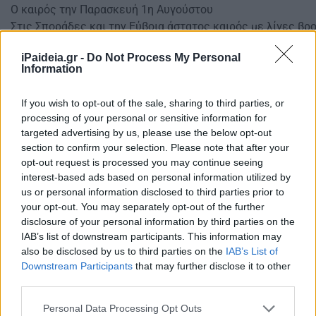
Ο καιρός την Παρασκευή 1η Αυγούστου
Στις Σποράδες και την Εύβοια άστατος καιρός με λίγες βρ
Βαθμιαία νεφώσεις θα αναπτυχθούν και στα ηπειρωτικά όπ
iPaideia.gr -
Do Not Process My Personal
και τα νότια, θα εκδηλωθούν τοπικές βροχές ή όμβροι. Βε
Information
βραδινές ώρες. Στην υπόλοιπη χώρα ο καιρός προβλέπεται
If you wish to opt-out of the sale, sharing to third parties, or
Οι άνεμοι θα πνέουν από βόρειες διευθύνσεις 4 με 6 και τ
processing of your personal or sensitive information for
targeted advertising by us, please use the below opt-out
Η θερμοκρασία θα σημειώσει μικρή πτώση.
section to confirm your selection. Please note that after your
Ο καιρός το Σάββατο 2 Αυγούστου
opt-out request is processed you may continue seeing
interest-based ads based on personal information utilized by
Γενικά αίθριος καιρός, όμως τις μεσημβρινές και απογευ
us or personal information disclosed to third parties prior to
νεφώσεις στα ηπειρωτικά και υπάρχει πιθανότητα για τοπ
your opt-out. You may separately opt-out of the further
κυρίως στα ορεινά.
disclosure of your personal information by third parties on the
IAB’s list of downstream participants. This information may
Οι άνεμοι θα πνέουν από βόρειες διευθύνσεις 3 με 5 και στ
also be disclosed by us to third parties on the
IAB’s List of
πελάγη 6 με 7 μποφόρ.
Downstream Participants
that may further disclose it to other
third parties.
Η θερμοκρασία δεν θα σημειώσει αξιόλογη μεταβολή.
Please note that this website/app uses one or more Google
Personal Data Processing Opt Outs