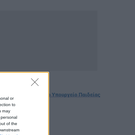
ίπης – Τι ετοιμάζει το Υπουργείο Παιδείας
sonal or
ection to
ou may
 personal
out of the
 downstream