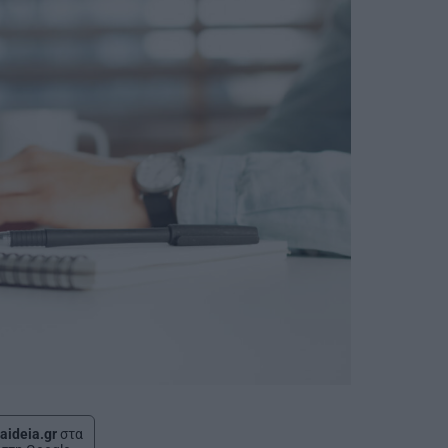
aideia.gr
στα