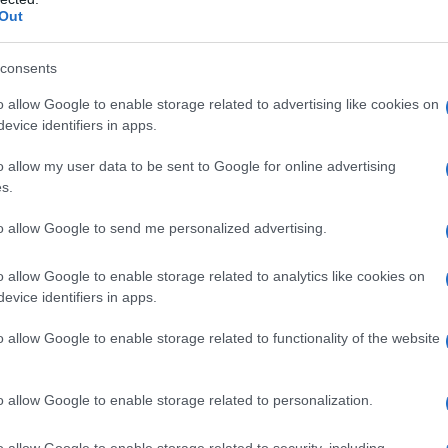
Out
consents
o allow Google to enable storage related to advertising like cookies on
evice identifiers in apps.
o allow my user data to be sent to Google for online advertising
s.
to allow Google to send me personalized advertising.
αξία της ακίνητης περιουσίας, ανάλογα με τον αριθμό των
o allow Google to enable storage related to analytics like cookies on
ρώ (για δικαιούχους με 4 τέκνα και άνω), καθώς θα προσ
evice identifiers in apps.
.000 ευρώ.
o allow Google to enable storage related to functionality of the website
ις καταθέσεις το όριο αναμένεται να φτάσει τις 25.000 ευ
κμήριο αντικειμενικής δαπάνης μπορεί να φτάνει στις 20
ι τα 1600 κυβικά.
o allow Google to enable storage related to personalization.
ντως οι δικαιούχοι που θα «διαφύγουν» από τους «κόφτες
o allow Google to enable storage related to security, including