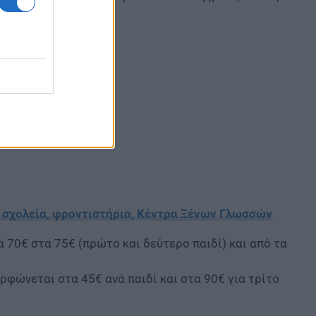
ε σχολεία, φροντιστήρια, Κέντρα Ξένων Γλωσσών
 70€ στα 75€ (πρώτο και δεύτερο παιδί) και από τα
ορφώνεται στα 45€ ανά παιδί και στα 90€ για τρίτο