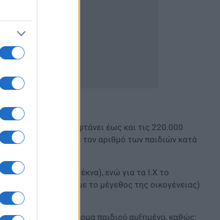
 παιδιών, μπορεί να φτάνει έως και τις 220.000
αυξάνεται ανάλογα με τον αριθμό των παιδιών κατά
ρώ (ανάλογα με τα τέκνα), ενώ για τα Ι.Χ το
.000 ευρώ (ανάλογα με το μέγεθος της οικογένειας)
», θα λάβουν το επίδομα παιδιού αυξημένο, καθώς: