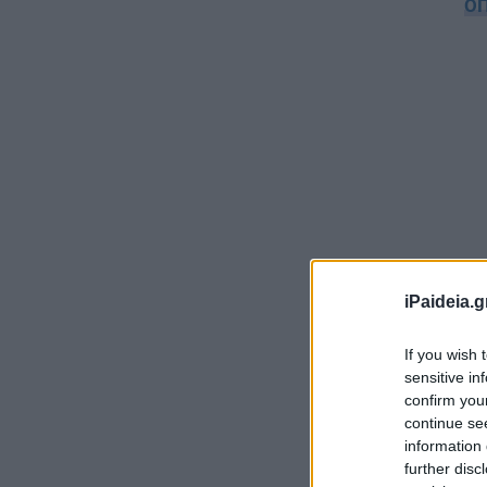
Ο
iPaideia.g
Δε
If you wish 
sensitive in
confirm you
continue se
information 
further disc