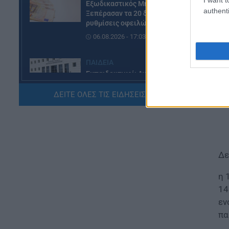
Εξωδικαστικός Μηχανισμός:
authenti
Ξεπέρασαν τα 20 δισ. ευρώ οι
ρυθμίσεις οφειλών
06.08.2026 - 17:03
ΠΑΙΔΕΙΑ
Εκπαιδευτικοί: Ανακλήθηκαν
αποσπάσεις για τα σχολικά έτη
2026-2029
ΔΕΙΤΕ ΟΛΕΣ ΤΙΣ ΕΙΔΗΣΕΙΣ ΕΔΩ »
06.08.2026 - 16:03
ΕΙΔΗΣΕΙΣ
Ιός Δυτικού Νείλου:
Αυξάνονται τα κρούσματα, σε
Δε
ποιες περιοχές της Αττικής
έχουν εντοπιστεί
η 
06.08.2026 - 15:31
14
εν
ΠΑΙΔΕΙΑ
πα
Διορισμοί εκπαιδευτικών