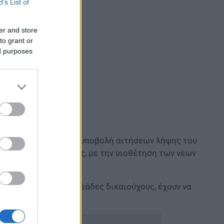
B’s List of
er and store
to grant or
ed purposes
ε η πλατφόρμα για την υποβολή αιτήσεων λήψης του
για τις νέες αιτήσεις, με την υιοθέτηση των νέων
αι θα αποκλείουν χιλιάδες δικαιούχους, έχουν να
ΙΧ αυτοκινήτων.