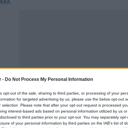
ΠΕΚΑ
.
r -
Do Not Process My Personal Information
ίτε επίσης
Σχολεία: Τι θα γίνει με τις απουσίες λόγω γρ
to opt-out of the sale, sharing to third parties, or processing of your per
formation for targeted advertising by us, please use the below opt-out s
r selection. Please note that after your opt-out request is processed y
eing interest-based ads based on personal information utilized by us or
disclosed to third parties prior to your opt-out. You may separately opt-
losure of your personal information by third parties on the IAB’s list of