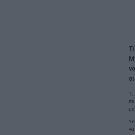
Τι
Μ
ν
ο
Τι
πε
με
Υπ
να