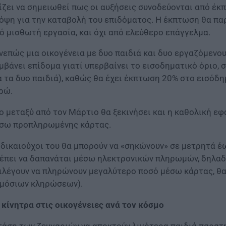
ίζει να σημειωθεί πως οι αυξήσεις συνοδεύονται από έ
όψη για την καταβολή του επιδόματος. Η έκπτωση θα πα
ό μισθωτή εργασία, και όχι από ελεύθερο επάγγελμα.
νεπώς μια οικογένεια με δυο παιδιά και δυο εργαζόμενου
μβάνει επίδομα γιατί υπερβαίνει το εισοδηματικό όριο, 
α τα δυο παιδιά), καθώς θα έχει έκπτωση 20% στο εισόδη
ρώ.
ο μεταξύ από τον Μάρτιο θα ξεκινήσει και η καθολική 
σω προπληρωμένης κάρτας.
 δικαιούχοι του θα μπορούν να «σηκώνουν» σε μετρητά έ
έπει να δαπανάται μέσω ηλεκτρονικών πληρωμών, δηλαδ
ιλέγουν να πληρώνουν μεγαλύτερο ποσό μέσω κάρτας, θα
μόσιων κληρώσεων).
 κίνητρα στις οικογένειες ανά τον κόσμο
τάση των ζευγαριών να αποκτούν λιγότερα παιδιά παρατηρ