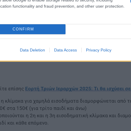
cation functionality and fraud prevention, and other user protection.
CONFIRM
Data Deletion
Data Access
Privacy Policy
ίτε επίσης
Εορτή Τριών Ιεραρχών 2025: Τι θα ισχύσει σ
1η κλίμακα για χαμηλά εισοδήματα διαμορφώνεται από τα
0€ στα 150€ (για τρίτο παιδί και άνω)
οποιούνται η 2η και η 3η εισοδηματική κλίμακα και διαμ
ιδί και κάθε επόμενο.