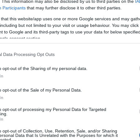
. This information may also be disclosed by us to third parties on the
IA
Participants
that may further disclose it to other third parties.
 that this website/app uses one or more Google services and may gath
including but not limited to your visit or usage behaviour. You may click 
 to Google and its third-party tags to use your data for below specifi
ogle consent section.
l Data Processing Opt Outs
o opt-out of the Sharing of my personal data.
In
μφωνα με το insider, την Τετάρτη 15 Ιανουαρίου έκλεισ
o opt-out of the Sale of my Personal Data.
ιδόματος (Α21) και θα ενεργοποιηθεί εκ νέου τον Μάρτιο 
In
ριουσιακών και εισοδηματικών κριτηρίων.
to opt-out of processing my Personal Data for Targeted
ing.
 νέα κριτήρια που προβλέπονται για το επίδομα παιδιού κ
In
νουν με περιουσιακά στοιχεία, τεκμήρια καταθέσεων και 
o opt-out of Collection, Use, Retention, Sale, and/or Sharing
ersonal Data that Is Unrelated with the Purposes for which it
lected.