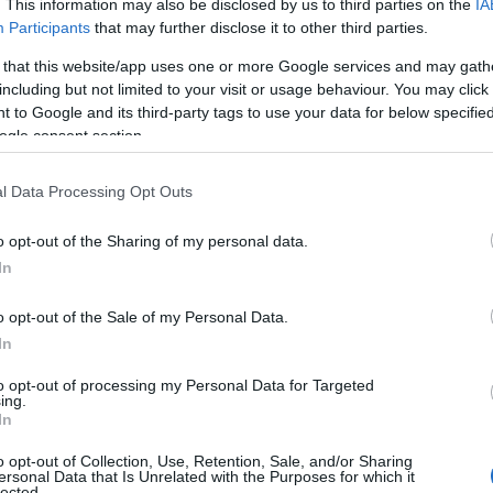
. This information may also be disclosed by us to third parties on the
IA
Πανελλήνιες 2
Participants
that may further disclose it to other third parties.
και οι απαντήσ
 that this website/app uses one or more Google services and may gath
including but not limited to your visit or usage behaviour. You may click 
Σε λιγότερο από έ
 to Google and its third-party tags to use your data for below specifi
κουδούνι της χρον
ogle consent section.
28 Μαΐου στα γυμ
07/05/2025 - 07:
l Data Processing Opt Outs
o opt-out of the Sharing of my personal data.
In
o opt-out of the Sale of my Personal Data.
In
Πανελλήνιες 2
to opt-out of processing my Personal Data for Targeted
Πληροφορική κ
ing.
In
Οι Πανελλήνιες 2
Μαΐου, ωστόσο με
o opt-out of Collection, Use, Retention, Sale, and/or Sharing
ersonal Data that Is Unrelated with the Purposes for which it
ΕΠΑΛ στην έναρξ
lected.