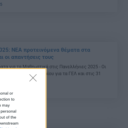
35
025: ΝΕΑ προτεινόμενα θέματα στα
ι οι απαντήσεις τους
ατα για τα Μαθηματικά στις Πανελλήνιες 2025 - Οι
 ξεκινούν στις 30 Μαϊου για τα ΓΕΛ και στις 31
 .
18
sonal or
ection to
ou may
 personal
out of the
 downstream