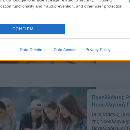
cation functionality and fraud prevention, and other user protection.
Πανελλήνιες 2
μάθημα της Φυ
Πανελλήνιες 2025 
CONFIRM
Αξία δημοσιευεί 
υποψηφίων.
Data Deletion
Data Access
Privacy Policy
05/05/2025 - 09:
Πανελλήνιες 2
Νεοελληνική Γ
Οι εξετάσεις ξεκ
της Νεοελληνικής
Πανελλαδικών Εξετ