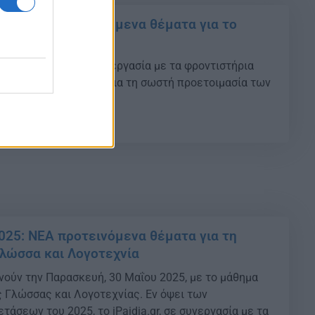
025: ΝΕΑ προτεινόμενα θέματα για το
σικής
- Τo iPaidia.gr σε συνεργασία με τα φροντιστήρια
προτεινόμενα θέματα για τη σωστή προετοιμασία των
00
025: ΝΕΑ προτεινόμενα θέματα για τη
λώσσα και Λογοτεχνία
ινούν την Παρασκευή, 30 Μαΐου 2025, με το μάθημα
 Γλώσσας και Λογοτεχνίας.​ Εν όψει των
άσεων του 2025, το iPaidia.gr, σε συνεργασία με τα