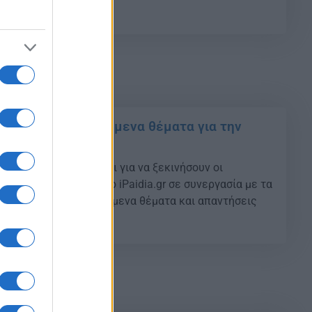
18
025: ΝΕΑ προτεινόμενα θέματα για την
 απαντήσεις τους
 μήνας έχει απομείνει για να ξεκινήσουν οι
. Για το λόγο αυτό , το iPaidia.gr σε συνεργασία με τα
Α δημοσιεύει προτεινόμενα θέματα και απαντήσεις
13