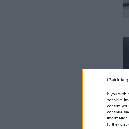
iPaideia.g
If you wish 
sensitive in
confirm you
continue se
information 
further disc