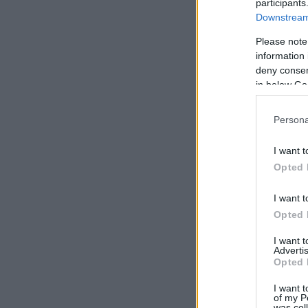
participants
Downstream 
Please note
information 
deny consent
in below Go
Persona
I want t
Opted 
I want t
Opted 
I want 
Advertis
Opted 
I want t
of my P
was col