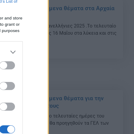
B’s List of
025: ΝΕΑ προτεινόμενα θέματα στα Αρχαία
εις τους
er and store
to grant or
να μήνα ξεκινούν οι Πανελλήνιες 2025 .Το τελευταίο
ed purposes
ιάς θα «χτυπήσει» στις 16 Μαΐου στα λύκεια και στις
νάσια.
11
025: ΝΕΑ προτεινόμενα θέματα για την
αι οι απαντήσεις τους
025 θα αρχίσουν τις δύο τελευταίες ημέρες του
 τη διαφορά ότι φέτος θα προηγηθούν τα ΓΕΛ των
η των εξετάσεων.