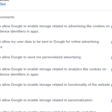
Out
06/05/2025 - 08:
consents
o allow Google to enable storage related to advertising like cookies on
evice identifiers in apps.
o allow my user data to be sent to Google for online advertising
Πανελλήνιες 2
s.
Ιστορία και οι
to allow Google to send me personalized advertising.
Λιγότερο από ένας
Πανελλήνιες 2025 
o allow Google to enable storage related to analytics like cookies on
φροντιστήρια ΑΞΙ
evice identifiers in apps.
06/05/2025 - 07:
o allow Google to enable storage related to functionality of the website
o allow Google to enable storage related to personalization.
o allow Google to enable storage related to security, including