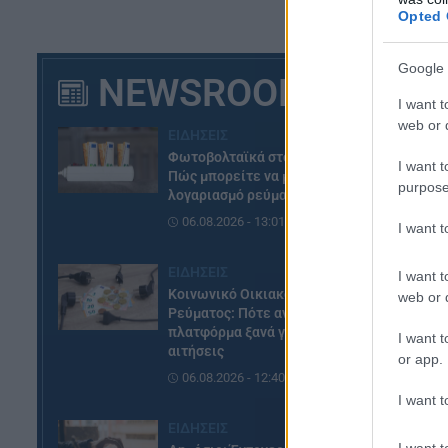
Opted 
Google 
NEWSROOM
I want t
web or d
ΕΙΔΗΣΕΙΣ
Φωτοβολταϊκά στο μπαλκόνι:
I want t
Πώς μπορείτε να μειώσετε τον
purpose
λογαριασμό ρεύματος
06.08.2026 - 13:01
I want 
ΕΙΔΗΣΕΙΣ
I want t
Κοινωνικό Οικιακό Τιμολόγιο
web or d
Ρεύματος: Πότε ανοίγει η
πλατφόρμα ξανά για τις
I want t
αιτήσεις
or app.
06.08.2026 - 12:40
I want t
ΕΙΔΗΣΕΙΣ
I want t