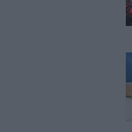
Τουρισμός για όλους: Δείτε
ποιά ΑΦΜ μπορούν να κάνουν
σήμερα αίτηση – Τα ποσά που
δικαιούνται
06.08.2026 - 11:04
ΠΑΙΔΕΙΑ
Διορισμοί εκπαιδευτικών:
Πότε ανακοινώνονται τα
ονόματα
06.08.2026 - 10:31
ΕΙΔΗΣΕΙΣ
Voucher για νέο smartphone –
Ποιοί είναι οι δικαιούχοι
06.08.2026 - 10:22
ΠΑΙΔΕΙΑ
Φοιτητικά σπίτια: Οι περιοχές