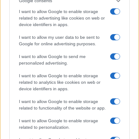
Google consents
I want to allow Google to enable storage
related to advertising like cookies on web or
την προχειρότητα με την οποία πραγματοποιήθηκε η
device identifiers in apps.
αλλαγή στον τρόπο ψηφοφορίας, με αποτέλεσμα να μην
καν έχει ληφθεί οποιαδήποτε πρόνοια και να μην έχει
I want to allow my user data to be sent to
δοθεί καμία οδηγία στις εφορευτικές επιτροπές για την
Google for online advertising purposes.
τύχη των ψηφοδελτίων που στάλθηκαν δι’
I want to allow Google to send me
αλληλογραφίας, με όποιους κινδύνους αυτό συνεπάγεται
personalized advertising.
για την παραβίαση της μυστικότητας της ψήφου,
I want to allow Google to enable storage
Και έχοντας υπόψη την κατηγορηματική αντίθεση της
related to analytics like cookies on web or
ΑΔΕΔΥ στην διενέργεια της ηλεκτρονικής ψηφοφορίας
device identifiers in apps.
καθώς αυτή, σύμφωνα με τις αποφάσεις του Γενικού της
Συμβουλίου και της Ε.Ε., υπονομεύει την ζωντανή δράση
I want to allow Google to enable storage
του συνδικαλιστικού κινήματος,
related to functionality of the website or app.
Και το κάλεσμα της ΑΔΕΔΥ προς τα μέλη της
I want to allow Google to enable storage
related to personalization.
(Ομοσπονδίες) για αποχή από την ηλεκτρονική
ψηφοφορία και απόσυρση όλων των ψηφοδελτίων και