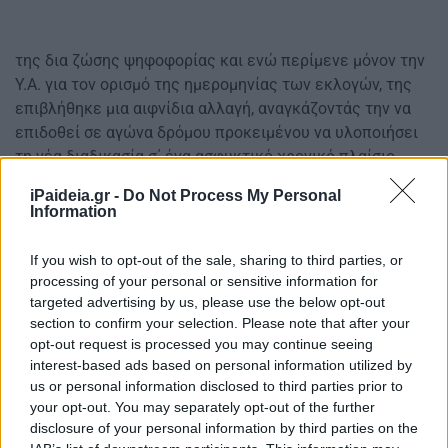
της δια ζώσης ψηφοφορίας και ενώ περίμενε μόνον την
Υ.Α. για τον ορισμό της ημερομηνίας των εκλογών, της
επιβλήθηκε μια αιφνίδια αλλαγή, αναγκάζοντάς την να
επιδοθεί σε αγώνα δρόμου προκειμένου να υλοποιήσει
τη νέα διαδικασία σ΄ ένα ασφυκτικό χρονικό πλαίσιο,
iPaideia.gr -
Do Not Process My Personal
την αδιαφορία για το κόστος οργάνωσης της δια ζώσης
Information
ψηφοφορίας (ψηφοδέλτια, φάκελοι, ταχυδρομικά,) την
οποία ακύρωσε η Υπουργός,
If you wish to opt-out of the sale, sharing to third parties, or
processing of your personal or sensitive information for
τις ενστάσεις για την διασφάλιση της μυστικότητας της
targeted advertising by us, please use the below opt-out
ψήφου με την ηλεκτρονική ψηφοφορία,
section to confirm your selection. Please note that after your
opt-out request is processed you may continue seeing
interest-based ads based on personal information utilized by
us or personal information disclosed to third parties prior to
your opt-out. You may separately opt-out of the further
disclosure of your personal information by third parties on the