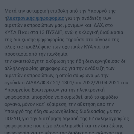
Μετά την αυταρχική επιβολή από την Υπουργό της
η
λεκτρονικής ψηφοφορίας
για την ανάδειξη των
αιρετών εκπροσώπων μας, μόνιμων και ΙΔΑΧ, στο
ΚΥΣΔΙΠ και στα 13 ΠΥΣΔΙΠ, ενώ η εκλογική διαδικασία
της δια ζώσης ψηφοφορίας τηρούσε στο σύνολο της
όλες τις προβλέψεις των σχετικών ΚΥΑ για την
προστασία από την πανδημία,
την αναιτιολόγητη ακύρωση της ήδη διενεργηθείσας δι΄
αλληλογραφίας ψηφοφορίας για την ανάδειξη των
αιρετών εκπροσώπων, η οποία σύμφωνα με την
εγκύκλιο ΔΙΔΑΔ/Φ.37.21/ 1301/οικ.7022/20-04-2021 του
Υπουργείου Εσωτερικών για την ηλεκτρονική
ψηφοφορία, μπορούσε να ακυρωθεί, από το αρμόδιο
όργανο, μόνον κατ΄ εξαίρεση, την αθέτηση από την
Υπουργό της ήδη συμφωνηθείσας διαδικασίας με την
ΠΟΣΥΠ, για την διατήρηση δηλαδή της δι’ αλληλογραφίας
ψηφοφορίας που είχε ολοκληρωθεί και την δια ζώσης
ψηφοφορία για το μέρος της διαδικασίας εκλογής που