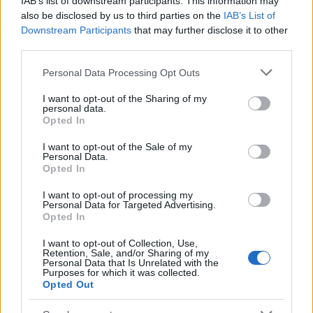
IAB’s list of downstream participants. This information may
also be disclosed by us to third parties on the
IAB’s List of
Downstream Participants
that may further disclose it to other
third parties.
Please note that this website/app uses one or more Google
Personal Data Processing Opt Outs
services and may gather and store information including but
not limited to your visit or usage behaviour. You may click to
I want to opt-out of the Sharing of my
personal data.
grant or deny consent to Google and its third-party tags to
Opted In
use your data for below specified purposes in below Google
consent section.
I want to opt-out of the Sale of my
Personal Data.
Opted In
I want to opt-out of processing my
Personal Data for Targeted Advertising.
Opted In
I want to opt-out of Collection, Use,
Retention, Sale, and/or Sharing of my
Personal Data that Is Unrelated with the
Purposes for which it was collected.
Opted Out