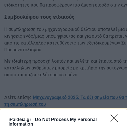
ειδικότητες που θα προσφέρουν πιο άμεση είσοδο στην αγ
Συμβουλέψου τους ειδικούς
Η συμπλήρωση του μηχανογραφικού δελτίου αποτελεί μια α
κινήσεις ενός/μιας υποψηφίου/ας και για αυτό θα πρέπει 
από τις κατάλληλες κατευθύνσεις των εξειδικευμένων Σ
Προσανατολισμού.
Με ιδιαίτερη προσοχή λοιπόν και μελέτη και έπειτα από 
κατάλληλων ανθρώπων μπορείς με κριτήριο την αυτογνωσί
οποίο ταιριάζει καλύτερα σε εσένα.
Δείτε επίσης
Μηχανογραφικό 2025: Τα έξι σημεία που θα 
τη συμπλήρωσή του
iPaideia.gr -
Do Not Process My Personal
Information