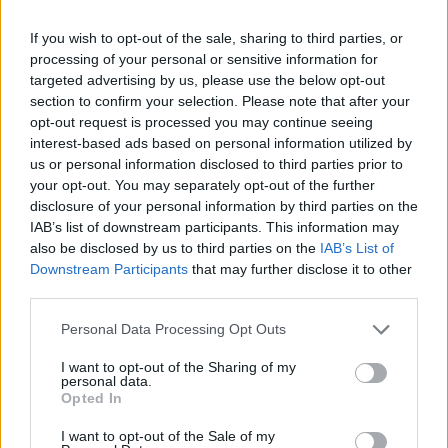
If you wish to opt-out of the sale, sharing to third parties, or
processing of your personal or sensitive information for
targeted advertising by us, please use the below opt-out
section to confirm your selection. Please note that after your
opt-out request is processed you may continue seeing
interest-based ads based on personal information utilized by
us or personal information disclosed to third parties prior to
your opt-out. You may separately opt-out of the further
disclosure of your personal information by third parties on the
IAB’s list of downstream participants. This information may
also be disclosed by us to third parties on the
IAB’s List of
Downstream Participants
that may further disclose it to other
third parties.
Please note that this website/app uses one or more Google
Personal Data Processing Opt Outs
Ακολουθείστε το iPaideia.gr στο Go
services and may gather and store information including but
not limited to your visit or usage behaviour. You may click to
I want to opt-out of the Sharing of my
Ειδήσεις
Tελευταίες
για την Παιδεία και την εργασ
personal data.
grant or deny consent to Google and its third-party tags to
Opted In
use your data for below specified purposes in below Google
consent section.
I want to opt-out of the Sale of my