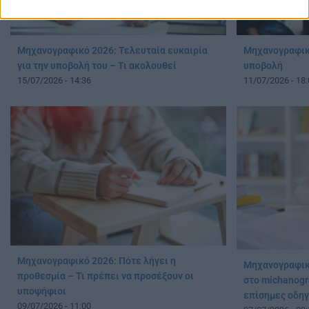
Μηχανογραφικό 2026: Τελευταία ευκαιρία
Μηχανογραφικό
για την υποβολή του – Τι ακολουθεί
υποβολή
15/07/2026 - 14:36
11/07/2026 - 18:
Μηχανογραφικό 2026: Πότε λήγει η
Μηχανογραφικό
προθεσμία – Τι πρέπει να προσέξουν οι
στο michanogra
υποψήφιοι
επίσημες οδηγ
09/07/2026 - 11:00