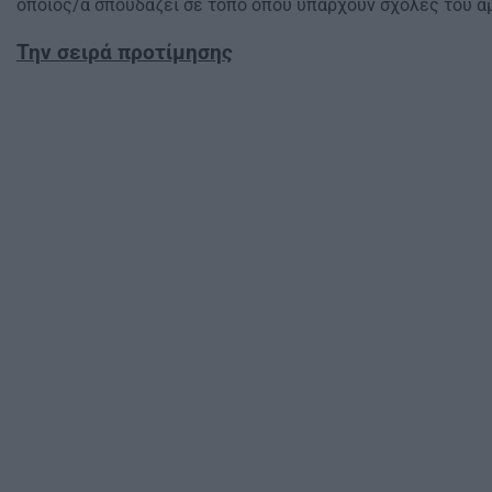
οποίος/α σπουδάζει σε τόπο όπου υπάρχουν σχολές του ά
Την σειρά προτίμησης