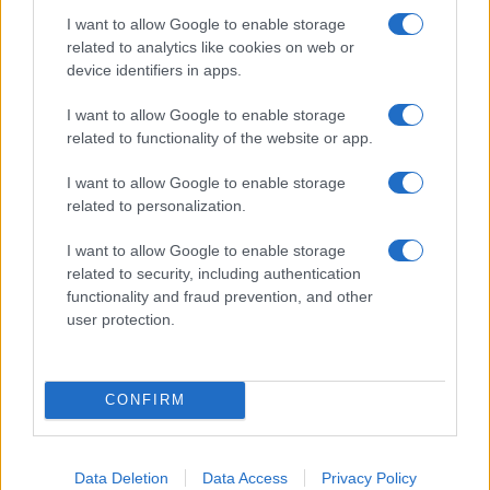
I want to allow Google to enable storage
related to analytics like cookies on web or
device identifiers in apps.
I want to allow Google to enable storage
related to functionality of the website or app.
I want to allow Google to enable storage
Μηχανογραφικό 2026: Οι υποψήφιοι
Τέλος χρόνου 
related to personalization.
μπορούν σήμερα να διαγράψουν σχολές – Τι
Μέχρι τι ώρα μ
πρέπει να γνωρίζουν
I want to allow Google to enable storage
οριστικοποίησ
17/07/2026 - 10:16
related to security, including authentication
16/07/2026 - 15:
functionality and fraud prevention, and other
user protection.
CONFIRM
Data Deletion
Data Access
Privacy Policy