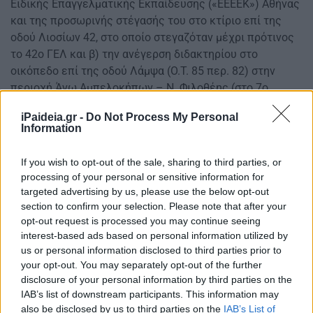
Ειδικής Επαγγελματικής Εκπαίδευσης («ΕΕΕΕΚ») Αθήνας
και της προσωρινής στέγασής του στο κτίριο επί της
οδού Λιοσίων 42, στο οποίο στεγαζόταν μέχρι πρότινος
το 42ο ΓΕΛ και β) την ανέγερση διδακτηρίου στο
οικόπεδο επί της οδού Λάμψα (Ο.Τ. 85 περ. 82) στην
περιοχή Άνω Αμπελοκήπων – Ν. Φιλοθέης (στο 7ο
Διαμέρισμα του Δήμου Αθηναίων), όπου θα στεγαστεί το
iPaideia.gr -
Do Not Process My Personal
υπό ίδρυση «ΕΕΕΕΚ» Αθηνών μαζί με το Ενιαίο Ειδικό
Information
Επαγγελματικό Λύκειο.
If you wish to opt-out of the sale, sharing to third parties, or
processing of your personal or sensitive information for
targeted advertising by us, please use the below opt-out
section to confirm your selection. Please note that after your
opt-out request is processed you may continue seeing
interest-based ads based on personal information utilized by
us or personal information disclosed to third parties prior to
your opt-out. You may separately opt-out of the further
disclosure of your personal information by third parties on the
IAB’s list of downstream participants. This information may
also be disclosed by us to third parties on the
IAB’s List of