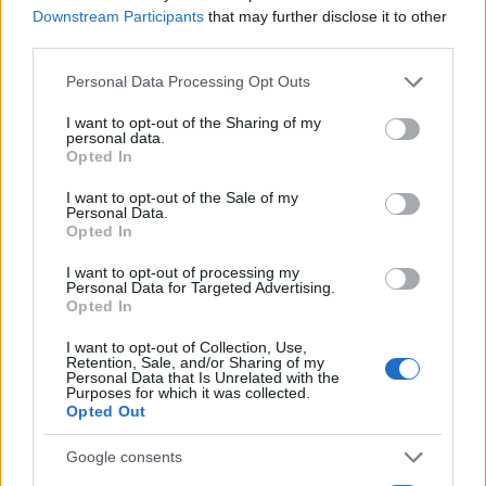
Downstream Participants
that may further disclose it to other
third parties.
Please note that this website/app uses one or more Google
Personal Data Processing Opt Outs
services and may gather and store information including but
not limited to your visit or usage behaviour. You may click to
I want to opt-out of the Sharing of my
personal data.
grant or deny consent to Google and its third-party tags to
Opted In
use your data for below specified purposes in below Google
consent section.
I want to opt-out of the Sale of my
Personal Data.
Opted In
I want to opt-out of processing my
Personal Data for Targeted Advertising.
Opted In
I want to opt-out of Collection, Use,
Retention, Sale, and/or Sharing of my
Personal Data that Is Unrelated with the
Purposes for which it was collected.
Opted Out
H ίδρυση του εν λόγω «ΕΕΕΕΚ» δημοσιεύθηκε στο ΦΕΚ Β
Google consents
2702/2.7.2019, ως Κοινή Υπουργική Απόφαση και νόμος