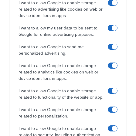
του κράτους. Δυστυχώς, όμως, δεν έχει γίνει, έως
I want to allow Google to enable storage
σήμερα, εφικτό να στεγαστεί το ως άνω «ΕΕΕΕΚ» και να
related to advertising like cookies on web or
device identifiers in apps.
λειτουργήσει.
I want to allow my user data to be sent to
Ο λόγος είναι ότι οι χώροι όπου είχε προβλεφθεί η
Google for online advertising purposes.
προσωρινή στέγαση του «ΕΕΕΕΚ» καταλήφθηκαν από
όμορα σχολεία και ο Δήμος δεν κατάφερε να δώσει άλλη
I want to allow Google to send me
λύση.
personalized advertising.
Επιπλέον, η ανωτέρω απόφαση του Δημοτικού
I want to allow Google to enable storage
Συμβουλίου παραχωρούσε το οικόπεδο της οδού Λάμψα
related to analytics like cookies on web or
στην 7η Δημοτική Κοινότητα για την ανέγερση νέου
device identifiers in apps.
«ΕΕΕΕΚ». Έκτοτε, δεν έχει υλοποιηθεί κάτι, ούτε καν ως
I want to allow Google to enable storage
αρχικός σχεδιασμός της ανέγερσης ενός σχολείου.
related to functionality of the website or app.
I want to allow Google to enable storage
related to personalization.
I want to allow Google to enable storage
related to security, including authentication