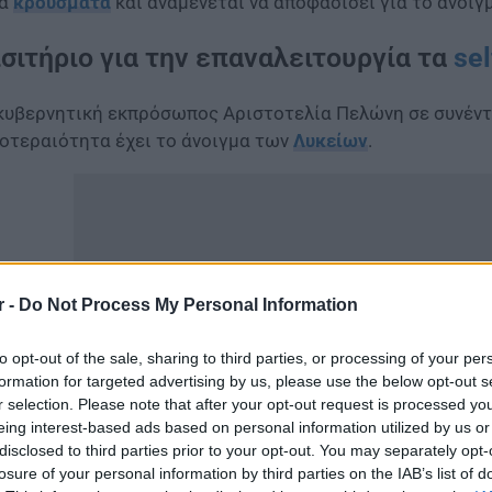
τα
κρούσματα
και αναμένεται να αποφασίσει για το άνοι
ισιτήριο για την επαναλειτουργία τα
sel
κυβερνητική εκπρόσωπος Αριστοτελία Πελώνη σε συνέντ
οτεραιότητα έχει το άνοιγμα των
Λυκείων
.
r -
Do Not Process My Personal Information
to opt-out of the sale, sharing to third parties, or processing of your per
formation for targeted advertising by us, please use the below opt-out s
r selection. Please note that after your opt-out request is processed y
eing interest-based ads based on personal information utilized by us or
disclosed to third parties prior to your opt-out. You may separately opt-
losure of your personal information by third parties on the IAB’s list of
αραμένει προτεραιότητα το λιανεμπόριο και η επαναλει