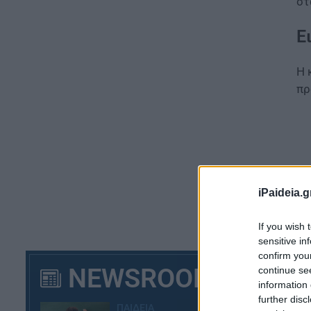
σ
Ε
Η 
πρ
iPaideia.g
If you wish 
sensitive in
confirm you
NEWSROOM
continue se
information 
further disc
«Π
ΠΑΙΔΕΙΑ