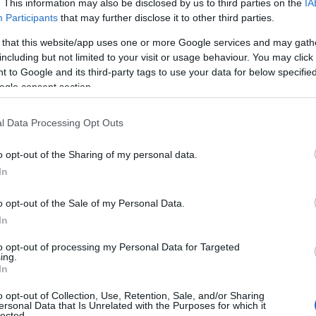
. This information may also be disclosed by us to third parties on the
IA
νού επιλογών αν μπορούμε να το αντέξουμε επιδημιολογι
Participants
that may further disclose it to other third parties.
υ λειτούργησε συντεταγμένα, κι αν γίνει με κανόνες δε 
 that this website/app uses one or more Google services and may gath
ην οικονομία και θα είναι μια βαλβίδα εκτόνωσης» σημεί
including but not limited to your visit or usage behaviour. You may click 
 to Google and its third-party tags to use your data for below specifi
ετικά με αν θα ανοίξουν τα λύκεια την ερχόμενη Δευτέρα
ogle consent section.
έπει να είναι σταδιακές και ελεγχόμενες. «Προφανώς δεν
ως αναφέρουν οι μέχρι τώρα πληροφορίες σχεδόν αδύν
l Data Processing Opt Outs
υτέρα, καθώς οι ειδικοί δεν θα προκρίνουν σε καμία πε
o opt-out of the Sharing of my personal data.
α
self tests
. Έτσι η
12η Απριλίου
εξετάζεται ως ημερομηνί
In
γκεκριμένα το άνοιγμα των Γυμνασίων και των Λυκείων.
o opt-out of the Sale of my Personal Data.
In
to opt-out of processing my Personal Data for Targeted
ing.
In
o opt-out of Collection, Use, Retention, Sale, and/or Sharing
ersonal Data that Is Unrelated with the Purposes for which it
lected.