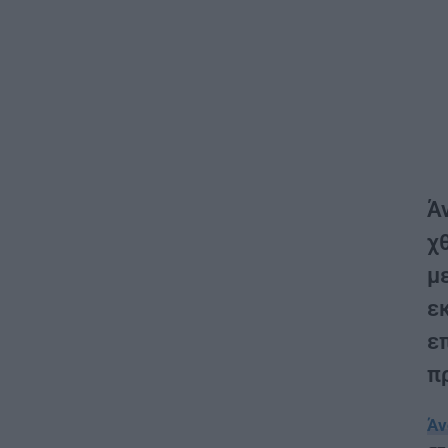
Ά
χ
με
ε
ε
π
Άν