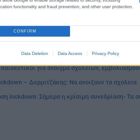
 «κλειδί» για να ανοίξουν τα σχολεία αναμένεται να είναι
cation functionality and fraud prevention, and other user protection.
ναι υποχρεωτικά για μια σειρά επαγγελμάτων και δραστηρ
ις ζωές των μαθητών και των εκπαιδευτικών θα αποτελέσ
ν σχολείων και την επιστροφή των μαθητών στις σχολικ
CONFIRM
ιστεύω ότι την επόμενη εβδομάδα θα έχουμε τα self test
γαλείο, μαζί με την τήρηση των μέτρων και το τείχος αν
Data Deletion
Data Access
Privacy Policy
βερνητική εκπρόσωπος σήμερα το πρωί.
παιδευτικοί για άνοιγμα σχολείων, εμβολιασμούς
ckdown – Δερμιτζάκης: Να ανοίξουν τα σχολεία
ση lockdown: Σήμερα η κρίσιμη συνεδρίαση- Τα σ