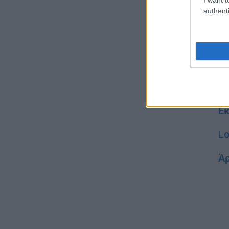
Το
Δεκαπενταύγουστος 2026:
authenti
Πώς αμείβονται όσοι
εί
εργαστούν – Τι ισχύει για
στ
πενθήμερο, εξαήμερο και
τω
άδεια
07.08.2026 - 14:30
«Π
ερ
ΠΑΙΔΕΙΑ
κυ
Παιδικοί σταθμοί ΕΣΠΑ 2026 –
2027: Δείτε πότε αναμένονται
Εκ
τα προσωρινά αποτελέσματα
για τα voucher
Lo
07.08.2026 - 13:52
Άρ
ΕΙΔΗΣΕΙΣ
Ιός Δυτικού Νείλου: Στο
«κόκκινο» φέτος η Αττική –
Πώς μεταδίδεται, ποια είναι τα
συμπτώματα, ποια είναι τα
μέτρα προστασίας
07.08.2026 - 13:19