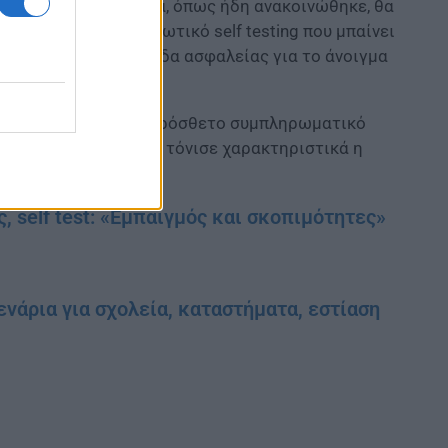
 τα
self tests
, τα οποία, όπως ήδη ανακοινώθηκε, θα
ιοτήτων. Το υποχρεωτικό self testing που μπαίνει
ει μία μεγάλη δικλίδα ασφαλείας για το άνοιγμα
ές αίθουσες.
, τα οποία είναι ένα πρόσθετο συμπληρωματικό
οσίας των εμβολίων», τόνισε χαρακτηριστικά η
, self test: «Εμπαιγμός και σκοπιμότητες»
ενάρια για σχολεία, καταστήματα, εστίαση