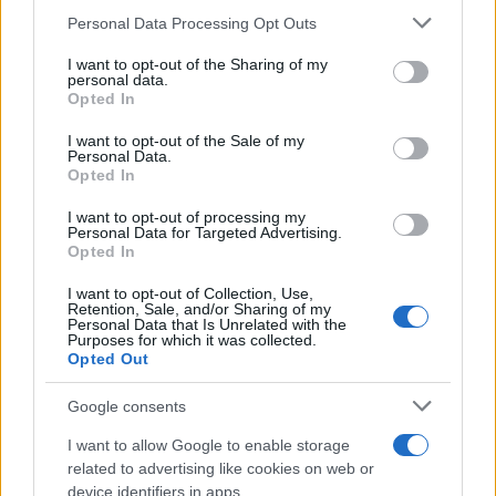
είναι όμως σαφές, σύμφωνα με τους “Τάιμς της Νέας
Please note that this website/app uses one or more Google
Personal Data Processing Opt Outs
services and may gather and store information including but
Υόρκης”, πόσο διαρκεί αυτή η αυξημένη προστασία της
not limited to your visit or usage behaviour. You may click to
I want to opt-out of the Sharing of my
τρίτης δόσης στα μικρά παιδιά, ούτε υπάρχει ακόμη
personal data.
grant or deny consent to Google and its third-party tags to
κλινική μελέτη που να επιβεβαιώνει την αυξημένη
Opted In
use your data for below specified purposes in below Google
προστασία της ενισχυτικής δόσης.
consent section.
I want to opt-out of the Sale of my
Personal Data.
Οι δύο συνεργαζόμενες εταιρείες πάντως έκαναν
Opted In
γνωστό ότι τις επόμενες μέρες σχεδιάζουν να
I want to opt-out of processing my
υποβάλουν αίτημα στις αρμόδιες αρχές των ΗΠΑ (FDA)
Personal Data for Targeted Advertising.
και της Ευρώπης (EMA) για επείγουσα έγκριση
Opted In
ενισχυτικής δόσης του εμβολίου τους σε αυτή την
I want to opt-out of Collection, Use,
ηλικιακή ομάδα. H παιδιατρική ενισχυτική δόση είναι 10
Retention, Sale, and/or Sharing of my
Personal Data that Is Unrelated with the
μικρογραμμάρια έναντι 30 στους ενήλικες.
Purposes for which it was collected.
Opted Out
Είναι πάντως ακόμη ασαφές πόση ζήτηση υπάρχει για
ενισχυτική δόση στα παιδιά 5-11 ετών, λαμβάνοντας
Google consents
υπόψη ότι π.χ. στις ΗΠΑ μόνο το 28% των παιδιών αυτής
I want to allow Google to enable storage
της ηλικιακής ομάδας έχει κάνει δύο δόσεις, σύμφωνα
related to advertising like cookies on web or
με τα Κέντρα Ελέγχου και Πρόληψης Νόσων (CDC).
device identifiers in apps.