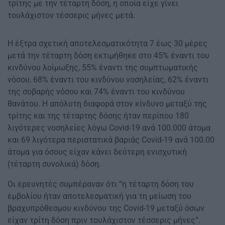
τρίτης με την τέταρτη δόση, η οποία είχε γίνει
τουλάχιστον τέσσερις μήνες μετά.
Η έξτρα σχετική αποτελεσματικότητα 7 έως 30 μέρες
μετά την τέταρτη δόση εκτιμήθηκε στο 45% έναντι του
κινδύνου λοίμωξης, 55% έναντι της συμπτωματικής
νόσου, 68% έναντι του κινδύνου νοσηλείας, 62% έναντι
της σοβαρής νόσου και 74% έναντι του κινδύνου
θανάτου. Η απόλυτη διαφορά στον κίνδυνο μεταξύ της
τρίτης και της τέταρτης δόσης ήταν περίπου 180
λιγότερες νοσηλείες λόγω Covid-19 ανά 100.000 άτομα
και 69 λιγότερα περιστατικά βαριάς Covid-19 ανά 100.00
άτομα για όσους είχαν κάνει δεύτερη ενισχυτική
(τέταρτη συνολικά) δόση.
Οι ερευνητές συμπέραναν ότι “η τέταρτη δόση του
εμβολίου ήταν αποτελεσματική για τη μείωση του
βραχυπρόθεσμου κινδύνου της Covid-19 μεταξύ όσων
είχαν τρίτη δόση πριν τουλάχιστον τέσσερις μήνες”.