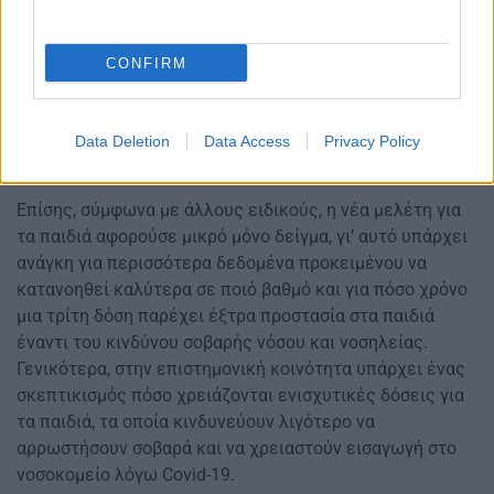
CONFIRM
Data Deletion
Data Access
Privacy Policy
Επίσης, σύμφωνα με άλλους ειδικούς, η νέα μελέτη για
τα παιδιά αφορούσε μικρό μόνο δείγμα, γι’ αυτό υπάρχει
ανάγκη για περισσότερα δεδομένα προκειμένου να
κατανοηθεί καλύτερα σε ποιό βαθμό και για πόσο χρόνο
μια τρίτη δόση παρέχει έξτρα προστασία στα παιδιά
έναντι του κινδύνου σοβαρής νόσου και νοσηλείας.
Γενικότερα, στην επιστημονική κοινότητα υπάρχει ένας
σκεπτικισμός πόσο χρειάζονται ενισχυτικές δόσεις για
τα παιδιά, τα οποία κινδυνεύουν λιγότερο να
αρρωστήσουν σοβαρά και να χρειαστούν εισαγωγή στο
νοσοκομείο λόγω Covid-19.