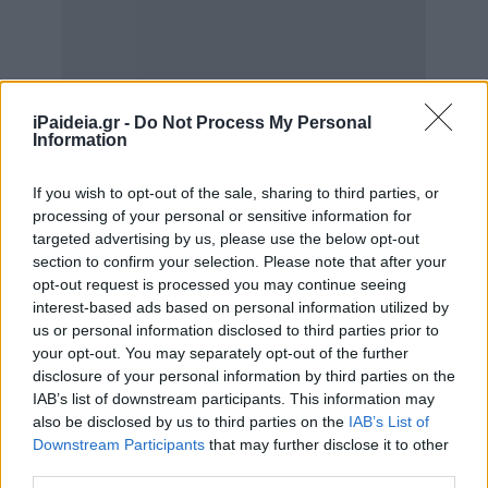
iPaideia.gr -
Do Not Process My Personal
Information
If you wish to opt-out of the sale, sharing to third parties, or
processing of your personal or sensitive information for
targeted advertising by us, please use the below opt-out
section to confirm your selection. Please note that after your
Η δεύτερη μικρή αμερικανική έρευνα, σύμφωνα με
opt-out request is processed you may continue seeing
ανακοίνωση των εταιριών Pfizer/BioNTech (δεν υπάρχει
interest-based ads based on personal information utilized by
δημοσίευση σε επιστημονικό περιοδικό), ανέλυσε
us or personal information disclosed to third parties prior to
δείγματα αίματος από 30 υγιή παιδιά 5-11 ετών που
your opt-out. You may separately opt-out of the further
είχαν κάνει πρώτη ενισχυτική (συνολικά τρίτη) δόση και
disclosure of your personal information by third parties on the
βρήκε στο εργαστήριο αύξηση κατά 36 φορές στα
IAB’s list of downstream participants. This information may
also be disclosed by us to third parties on the
IAB’s List of
εξουδετερωτικά αντισώματα κατά της Όμικρον, σε
Downstream Participants
that may further disclose it to other
σχέση με τα παιδιά που είχαν κάνει δύο δόσεις, κάτι που
third parties.
υποδηλώνει σημαντικό επίπεδο έξτρα προστασίας. Δεν