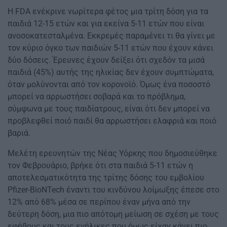
Η FDA ενέκρινε νωρίτερα φέτος μια τρίτη δόση για τα
παιδιά 12-15 ετών και για εκείνα 5-11 ετών που είναι
ανοσοκατεσταλμένα. Εκκρεμές παραμένει τι θα γίνει με
τον κύριο όγκο των παιδιών 5-11 ετών που έχουν κάνει
δύο δόσεις. Έρευνες έχουν δείξει ότι σχεδόν τα μισά
παιδιά (45%) αυτής της ηλικίας δεν έχουν συμπτώματα,
όταν μολύνονται από τον κορονοϊό. Όμως ένα ποσοστό
μπορεί να αρρωστήσει σοβαρά και το πρόβλημα,
σύμφωνα με τους παιδίατρους, είναι ότι δεν μπορεί να
προβλεφθεί ποιό παιδί θα αρρωστήσει ελαφριά και ποιό
βαριά.
Μελέτη ερευνητών της Νέας Υόρκης που δημοσιεύθηκε
τον Φεβρουάριο, βρήκε ότι στα παιδιά 5-11 ετών η
αποτελεσματικότητα της τρίτης δόσης του εμβολίου
Pfizer-BioNTech έναντι του κινδύνου λοίμωξης έπεσε στο
12% από 68% μέσα σε περίπου έναν μήνα από την
δεύτερη δόση, μια πιο απότομη μείωση σε σχέση με τους
εφήβους και τους ενήλικες που όμως είχαν κάνει πιο