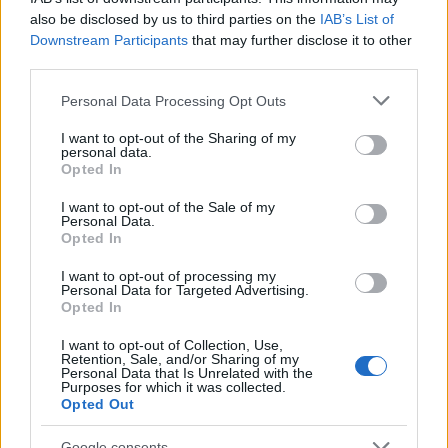
also be disclosed by us to third parties on the
IAB’s List of
για σύνταξη και του χρόνου ασφάλισης (ενσήμων). Με
Downstream Participants
that may further disclose it to other
τις δύο αυτές προϋποθέσεις, το δικαίωμα για σύνταξη
third parties.
θεμελιώνεται και ασκείται άμεσα.
Please note that this website/app uses one or more Google
Personal Data Processing Opt Outs
Όχι σε πρόωρη/μειωμένη σύνταξη. Είναι ολέθριο
services and may gather and store information including but
σφάλμα η επιλογή της μειωμένης πρόωρης σύνταξης.
not limited to your visit or usage behaviour. You may click to
I want to opt-out of the Sharing of my
personal data.
Στατιστικά, δυστυχώς, οι δικαιούχοι χάνουν 30%-35% της
grant or deny consent to Google and its third-party tags to
Opted In
use your data for below specified purposes in below Google
πλήρους σύνταξης εφ’ όρου ζωής. Το ποσό της
consent section.
απώλειας κάθε μήνα κυμαίνεται στα 145-150 ευρώ.
I want to opt-out of the Sale of my
Personal Data.
Κρίμα και άδικο…
Opted In
Με 36-40 έτη ασφάλισης εξασφαλίζεται μεγαλύτερη
I want to opt-out of processing my
σύνταξη, με βάση τις ευνοϊκές ρυθμίσεις του νόμου
Personal Data for Targeted Advertising.
Βρούτση.
Opted In
Μπορείτε να συμπληρώσετε τα 36-40 έτη ασφάλισης με
I want to opt-out of Collection, Use,
Retention, Sale, and/or Sharing of my
πλασματικό χρόνο (εξαγορά ενσήμων) ώστε να
Personal Data that Is Unrelated with the
Purposes for which it was collected.
εξασφαλιστεί η πλήρης σύνταξη. Δηλαδή αποδοχές
Opted Out
χωρίς περικοπές και προσαυξήσεις λόγω
επανυπολογισμού, διπλασιάζοντας το όφελος! Οι
Google consents