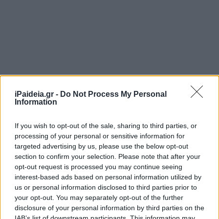
iPaideia.gr -
Do Not Process My Personal
Information
If you wish to opt-out of the sale, sharing to third parties, or
processing of your personal or sensitive information for
targeted advertising by us, please use the below opt-out
section to confirm your selection. Please note that after your
opt-out request is processed you may continue seeing
interest-based ads based on personal information utilized by
us or personal information disclosed to third parties prior to
your opt-out. You may separately opt-out of the further
Η θεμελίωση συνταξιοδοτικού δικαιώματος σημαίνει
disclosure of your personal information by third parties on the
IAB’s list of downstream participants. This information may
συμπλήρωση και των δύο κριτηρίων: του ορίου ηλικίας