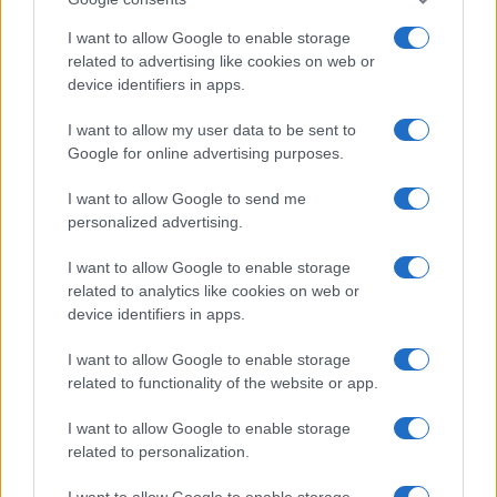
ασφαλισμένοι που βρίσκονται κοντά στη σύνταξη
I want to allow Google to enable storage
μπορούν να αναγνωρίσουν περισσότερο χρόνο
related to advertising like cookies on web or
ασφάλισης, έως και έξι μήνες, προκειμένου να
device identifiers in apps.
θεμελιώσουν δικαίωμα πλήρους συνταξιοδότησης, υπό
την προϋπόθεση ότι δεν έχουν αναγνωρίσει
I want to allow my user data to be sent to
περισσότερα από πέντε πλασματικά έτη ασφάλισης.
Google for online advertising purposes.
Εναλλακτικά, μπορούν να συνεχίσουν προαιρετικά την
I want to allow Google to send me
ασφάλισή τους χωρίς να γίνεται έλεγχος των
personalized advertising.
προϋποθέσεων ικανότητας προς εργασία και για χρονικό
διάστημα μέχρι τρία έτη.
I want to allow Google to enable storage
related to analytics like cookies on web or
Ο μισθός του εργαζόμενου επηρεάζει καθοριστικά το
device identifiers in apps.
ποσό της σύνταξης! Με μισθό 1.000 ευρώ και με 36-40
έτη ασφάλισης, θα πάρετε σύνταξη 890-910 ευρώ. Αν
I want to allow Google to enable storage
έχετε και τριετίες, ο μισθός αυξάνεται κατά 30% και
related to functionality of the website or app.
αναλόγως η σύνταξη.
I want to allow Google to enable storage
Ακόμη και το ένα ένσημο έχει σημασία για την αύξηση
related to personalization.
της σύνταξης. Μπορεί να σας ανεβάσει σε μεγαλύτερη