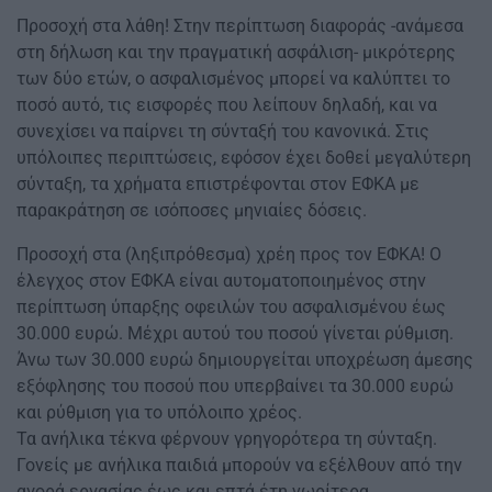
Προσοχή στα λάθη! Στην περίπτωση διαφοράς -ανάμεσα
στη δήλωση και την πραγματική ασφάλιση- μικρότερης
των δύο ετών, ο ασφαλισμένος μπορεί να καλύπτει το
ποσό αυτό, τις εισφορές που λείπουν δηλαδή, και να
συνεχίσει να παίρνει τη σύνταξή του κανονικά. Στις
υπόλοιπες περιπτώσεις, εφόσον έχει δοθεί μεγαλύτερη
σύνταξη, τα χρήματα επιστρέφονται στον ΕΦΚΑ με
παρακράτηση σε ισόποσες μηνιαίες δόσεις.
Προσοχή στα (ληξιπρόθεσμα) χρέη προς τον ΕΦΚΑ! Ο
έλεγχος στον ΕΦΚΑ είναι αυτοματοποιημένος στην
περίπτωση ύπαρξης οφειλών του ασφαλισμένου έως
30.000 ευρώ. Μέχρι αυτού του ποσού γίνεται ρύθμιση.
Άνω των 30.000 ευρώ δημιουργείται υποχρέωση άμεσης
εξόφλησης του ποσού που υπερβαίνει τα 30.000 ευρώ
και ρύθμιση για το υπόλοιπο χρέος.
Τα ανήλικα τέκνα φέρνουν γρηγορότερα τη σύνταξη.
Γονείς με ανήλικα παιδιά μπορούν να εξέλθουν από την
αγορά εργασίας έως και επτά έτη νωρίτερα.