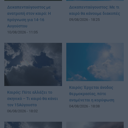
Δεκαπενταύγουστος με
Δεκαπενταύγουστος: Με τι
ανατροπή στον καιρό: Η
καιρό θα κάνουμε διακοπές
πρόγνωση για 14-16
09/08/2026 - 18:25
Αυγούστου
10/08/2026 - 11:05
Καιρός: Έρχεται άνοδος
Καιρός: Πότε αλλάζει το
θερμοκρασίας, πότε
σκηνικό – Τι καιρό θα κάνει
αναμένεται η κορύφωση
τον 15Αύγουστο
04/08/2026 - 18:08
06/08/2026 - 18:02