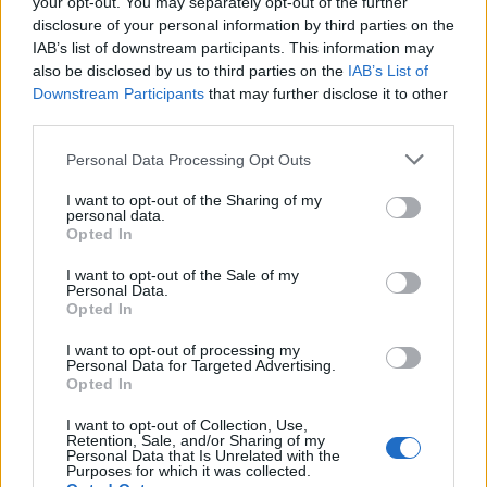
your opt-out. You may separately opt-out of the further
disclosure of your personal information by third parties on the
IAB’s list of downstream participants. This information may
also be disclosed by us to third parties on the
IAB’s List of
Downstream Participants
that may further disclose it to other
Συγκεκριμένα:
third parties.
Τετάρτη 1η Απριλίου: Προβλέπεται η σοβαρότερη
Please note that this website/app uses one or more Google
Personal Data Processing Opt Outs
επιδείνωση, με τα ύψη βροχής να αγγίζουν τα 25 – 35
services and may gather and store information including but
mm ανά εξάωρο.
not limited to your visit or usage behaviour. You may click to
I want to opt-out of the Sharing of my
personal data.
grant or deny consent to Google and its third-party tags to
Opted In
Πέμπτη 2 Απριλίου: Τα έντονα φαινόμενα θα
use your data for below specified purposes in below Google
consent section.
διατηρηθούν, με ορισμένα προγνωστικά σενάρια να
I want to opt-out of the Sale of my
Personal Data.
δίνουν κορυφές υετού κοντά στα 30 – 33 mm.
Opted In
I want to opt-out of processing my
Personal Data for Targeted Advertising.
Opted In
I want to opt-out of Collection, Use,
Retention, Sale, and/or Sharing of my
Personal Data that Is Unrelated with the
Purposes for which it was collected.