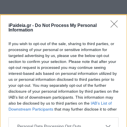
iPaideia.gr -
Do Not Process My Personal
Information
If you wish to opt-out of the sale, sharing to third parties, or
processing of your personal or sensitive information for
Ακολουθείστε το iPaideia.gr στο Go
targeted advertising by us, please use the below opt-out
section to confirm your selection. Please note that after your
Ειδήσεις
Tελευταίες
για την Παιδεία και την εργασ
opt-out request is processed you may continue seeing
interest-based ads based on personal information utilized by
us or personal information disclosed to third parties prior to
your opt-out. You may separately opt-out of the further
disclosure of your personal information by third parties on the
IAB’s list of downstream participants. This information may
also be disclosed by us to third parties on the
IAB’s List of
Downstream Participants
that may further disclose it to other
third parties.
Στην Κατηγορία:
ΕΙΔΗΣΕΙΣ
Please note that this website/app uses one or more Google
Personal Data Processing Opt Outs