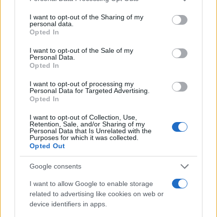
services and may gather and store information including but
not limited to your visit or usage behaviour. You may click to
I want to opt-out of the Sharing of my
personal data.
ΚΑΘΑΡΙΣΜΟΣ ΟΙΚΟΠΕΔΩΝ
ΟΙΚΟΠΕΔΑ
TAGS:
grant or deny consent to Google and its third-party tags to
Opted In
use your data for below specified purposes in below Google
consent section.
I want to opt-out of the Sale of my
Personal Data.
Opted In
ΔΙΑΒΑΣΤΕ ΑΚΟΜΑ
I want to opt-out of processing my
Personal Data for Targeted Advertising.
Opted In
I want to opt-out of Collection, Use,
Retention, Sale, and/or Sharing of my
Personal Data that Is Unrelated with the
Purposes for which it was collected.
Opted Out
Google consents
I want to allow Google to enable storage
related to advertising like cookies on web or
Καθαρισμός οικοπέδων: Τι μπορούν να
Ξεκινούν οι έλ
device identifiers in apps.
κάνουν οι ιδιοκτήτες που δεν πρόλαβαν τη
οικόπεδα: Ποι
δήλωση
23/06/2026 - 09: