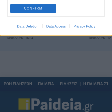
CONFIRM
Data Deletion
Data Access
Privacy Policy
Ακαθάριστα οικόπεδα: ΟΛΑ όσα ισχύουν με
Ακαθάριστα οι
πρόστιμα, ποινές και ψευδείς δηλώσεις
ευρώ και ποιν
13/06/2026 - 15:34
10/06/2026 - 12:
ΡΟΗ ΕΙΔΗΣΕΩΝ
ΠΑΙΔΕΙΑ
ΕΙΔΗΣΕΙΣ
Η ΠΑΙΔΕΙΑ ΣΤΗ