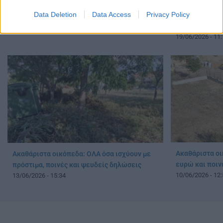
Ακαθάριστα οικόπεδα: Λήγει η προθεσμία –
Καθαρισμός οι
Data Deletion
Data Access
Privacy Policy
Τα πρόστιμα και οι κυρώσεις
προθεσμία – Τι
22/06/2026 - 13:01
ιδιοκτήτες και
19/06/2026 - 11:
Ακαθάριστα οι
Ακαθάριστα οικόπεδα: ΟΛΑ όσα ισχύουν με
ευρώ και ποιν
πρόστιμα, ποινές και ψευδείς δηλώσεις
10/06/2026 - 12:
13/06/2026 - 15:34