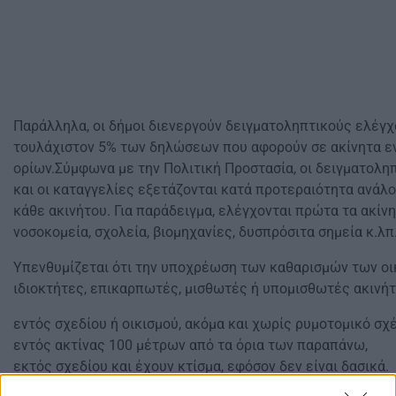
Παράλληλα, οι δήμοι διενεργούν δειγματοληπτικούς ελέγ
τουλάχιστον 5% των δηλώσεων που αφορούν σε ακίνητα εν
ορίων.Σύμφωνα με την Πολιτική Προστασία, οι δειγματολη
και οι καταγγελίες εξετάζονται κατά προτεραιότητα ανάλο
κάθε ακινήτου. Για παράδειγμα, ελέγχονται πρώτα τα ακίνη
νοσοκομεία, σχολεία, βιομηχανίες, δυσπρόσιτα σημεία κ.λπ
Υπενθυμίζεται ότι την υποχρέωση των καθαρισμών των ο
ιδιοκτήτες, επικαρπωτές, μισθωτές ή υπομισθωτές ακινήτ
εντός σχεδίου ή οικισμού, ακόμα και χωρίς ρυμοτομικό σχ
εντός ακτίνας 100 μέτρων από τα όρια των παραπάνω,
εκτός σχεδίου και έχουν κτίσμα, εφόσον δεν είναι δασικά.