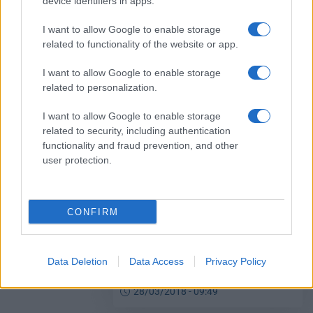
device identifiers in apps.
I want to allow Google to enable storage
related to functionality of the website or app.
Εξοικονομώ κατ’ Οίκον: Tέλος
στις αιτήσεις για Στερεά και
I want to allow Google to enable storage
Πελοπόννησο
related to personalization.
29/03/2018 - 18:13
I want to allow Google to enable storage
related to security, including authentication
functionality and fraud prevention, and other
«Εξοικονόμηση κατ’ οίκον ΙΙ»:
user protection.
Δυνατότητα υποβολής νέων
αιτήσεων
29/03/2018 - 12:35
CONFIRM
«Εξοικονομώ κατ’ οίκον»: Τα
Data Deletion
Data Access
Privacy Policy
στοιχεία των ως τώρα αιτήσεων
28/03/2018 - 09:49