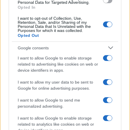
Personal Data for Targeted Advertising.
Opted In
I want to opt-out of Collection, Use,
Για ποιές περιοχές τρέχουν οι
Retention, Sale, and/or Sharing of my
Personal Data that Is Unrelated with the
αιτήσεις του «Εξοικονόμηση Κατ’
Purposes for which it was collected.
Οίκον ΙΙ»
Opted Out
02/04/2018 - 20:00
Google consents
I want to allow Google to enable storage
related to advertising like cookies on web or
Εξοικονομώ Κατ’ Οίκον ΙΙ: 2
device identifiers in apps.
Απριλίου οι αιτήσεις για Αττική
και Νότιο Αιγαίο
I want to allow my user data to be sent to
30/03/2018 - 18:02
Google for online advertising purposes.
I want to allow Google to send me
personalized advertising.
Εξοικονομώ κατ’ οίκον:
Εντάχθηκαν ήδη 28.000
I want to allow Google to enable storage
νοικοκυριά
related to analytics like cookies on web or
30/03/2018 - 10:19