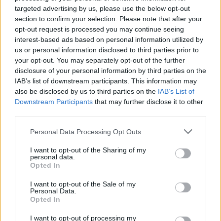
10/04/2018 - 09:09
targeted advertising by us, please use the below opt-out
section to confirm your selection. Please note that after your
opt-out request is processed you may continue seeing
Εξαντλήθηκαν και για την Αττική
interest-based ads based on personal information utilized by
οι πόροι του Εξοικονομώ Κατ’
us or personal information disclosed to third parties prior to
Οίκον
your opt-out. You may separately opt-out of the further
disclosure of your personal information by third parties on the
04/04/2018 - 09:13
IAB’s list of downstream participants. This information may
also be disclosed by us to third parties on the
IAB’s List of
Downstream Participants
that may further disclose it to other
third parties.
Εξοικονομώ κατ’ Οίκον: 5.000
νοικοκυριά στην Αττική και το
Please note that this website/app uses one or more Google
Personal Data Processing Opt Outs
Νότιο Αιγαίο
services and may gather and store information including but
03/04/2018 - 20:03
not limited to your visit or usage behaviour. You may click to
I want to opt-out of the Sharing of my
personal data.
grant or deny consent to Google and its third-party tags to
Opted In
use your data for below specified purposes in below Google
consent section.
I want to opt-out of the Sale of my
Εξοικονόμηση κατ΄ οίκον ΙΙ: Πέντε
Personal Data.
χιλιάδες νοικοκυριά στην Αττική
Opted In
και το Νότιο Αιγαίο
I want to opt-out of processing my
03/04/2018 - 10:20