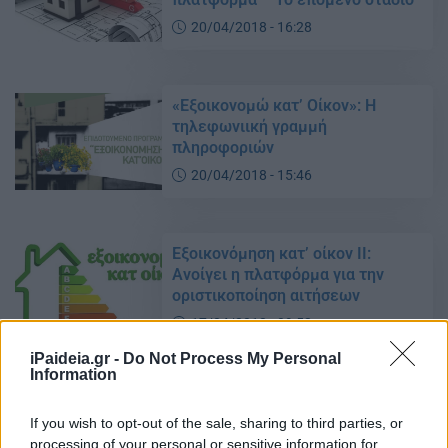
20/04/2018 - 16:28
«Εξοικονομώ κατ’ Οίκον»: Η
τηλεφωνιική γραμμή
πληροφοριών
20/04/2018 - 15:46
Εξοικονόμηση κατ’ οίκον ΙΙ:
Ανοίγει η πλατφόρμα για την
οριστικοποίηση αιτήσεων
17/04/2018 - 09:52
iPaideia.gr -
Do Not Process My Personal
Information
Εξοικονόμηση κατ’ οίκον ΙΙ:
Ανοίγει πάλι η πλατφόρμα
If you wish to opt-out of the sale, sharing to third parties, or
processing of your personal or sensitive information for